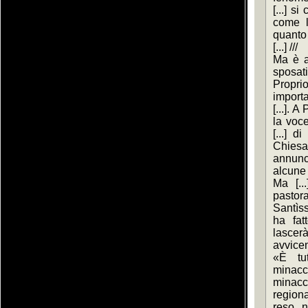
[...] s
come l
quanto 
[...] ///
Ma è a
sposati
Propr
importa
[...]. 
la voce
[...] d
Chiesa
annunc
alcune
Ma [..
pastor
Santìs
ha fat
lasce
avvicen
«È tut
minacc
minacci
region
reso n