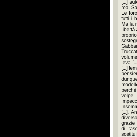
[...] 
rea, Sa
Le loro
tutti i
Ma la m
libertà
proprio
soste
Gabbana
Trucca
volume 
leva [.
[...] f
pensier
dunque
modello
perchè 
volpe 
impecc
insomm
[...]. 
diverso
grazie [
di ras
sostitu