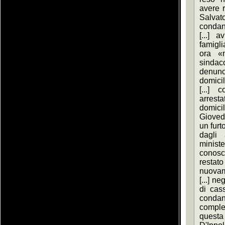
avere r
Salvato
condan
[...] 
famigli
ora «n
sinda
denunc
domicil
[...]
arrest
domici
Giovedì
un furt
dagli 
minist
conosc
restat
nuovame
[...] n
di cass
condann
comples
questa 