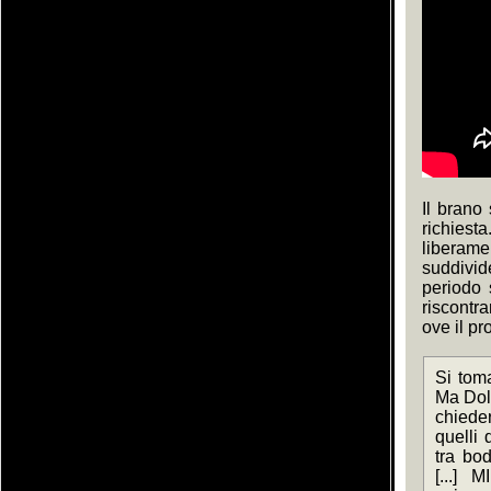
Il brano
richies
liberame
suddivid
periodo 
riscontr
ove il pr
Si toma
Ma Dolc
chiede
quelli 
tra bod
[...] 