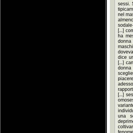
sessi. 
tipica
nel mas
almeno 
sodale
[...] c
ha mess
donna h
maschi
doveva
dice un
[...] c
donna
sceglie
piacer
adesso 
rapport
[...] se
omoses
variant
individ
una so
depri
coltiva
fenomen