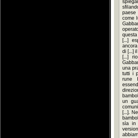
spiegano
sfilan
paese [
come lu
Gabbana
operat
questa 
[...] 
ancora 
di [...]
[...] 
Gabban
una pra
tutti i
rune 
essendo 
direzione
bambolo
un gua
comuni 
[...]. N
bambolo
sìa in 
version
abbiamo