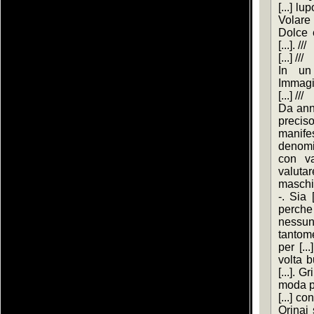
[...] lu
Volare
Dolce e
[...]. ///
[...] ///
In un 
Immagine
[...] ///
Da anni 
preci
manife
denomi
con va
valut
maschi
-. Sia 
perche 
nessuno
tantome
per [..
volta 
[...]. 
moda po
[...] c
Orinai 