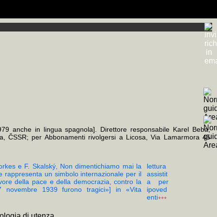
a (ONLUS) scrivendo il CF 94137860485
 E. Varriale, pref. P. Bassi e ricordo di M. Fagioli), LXVI+414, 16 €.
sicurezza (Google Analytics, soltanto come complemento tecnico, è
o prevalentemente anonimi redatti o diretti dal curatore quando si è
 ove
rato tramite i link
ne di Biblioteca Digitale relativi al nome proprio scelto
MauhOImKxIwslRpinA/feed
colorati
consentono l'esplorazione in sottofinestra
+MAP
(mappa di frequenza della trascrizione e
 della Privacy).
 Elio Varriale, e.v., s. sinossi; i titoli con sviluppo significativo in
1979 anche in lingua spagnola]. Direttore responsabile Karel Beba,
a, ČSSR; per Abbonamenti rivolgersi a Licosa, Via Lamarmora 45
Morkes e F. Skalský, Non dimentichiamo mai la
lettura
e rappresenta un simbolo internazionale per il
assistit
avore della pace e della democrazia, contro la
a per
7 novembre 1939 furono tragici»] in «Vita
ipoved
enti
+++
pologia di utenza