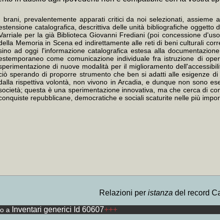
I brani, prevalentemente apparati critici da noi selezionati, assieme a
estensione catalografica, descrittiva delle unità bibliografiche oggetto
Varriale per la già Biblioteca Giovanni Frediani (poi concessione d'us
della Memoria in Scena ed indirettamente alle reti di beni culturali cor
sino ad oggi l'informazione catalografica estesa alla documentazione d
estemporaneo come comunicazione individuale fra istruzione di opera
sperimentazione di nuove modalità per il miglioramento dell'accessibilità 
ciò sperando di proporre strumento che ben si adatti alle esigenze di b
dalla rispettiva volontà, non vivono in Arcadia, e dunque non sono ese
società; questa è una sperimentazione innovativa, ma che cerca di conc
conquiste repubblicane, democratiche e sociali scaturite nelle più importa
Relazioni per
istanza
del record C
Inventari generici Id 60607
+++
to a