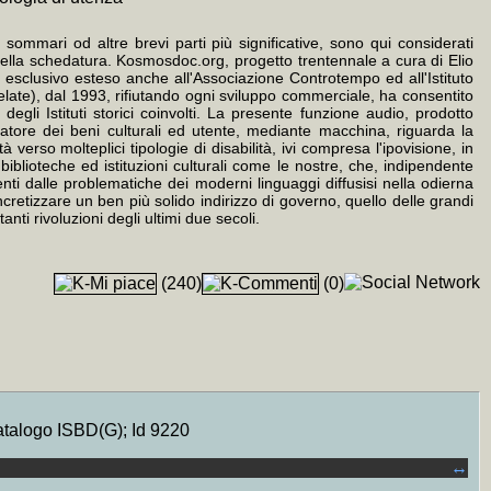
 sommari od altre brevi parti più significative, sono qui considerati
 della schedatura. Kosmosdoc.org, progetto trentennale a cura di Elio
o esclusivo esteso anche all'Associazione Controtempo ed all'Istituto
relate), dal 1993, rifiutando ogni sviluppo commerciale, ha consentito
egli Istituti storici coinvolti. La presente funzione audio, prodotto
tore dei beni culturali ed utente, mediante macchina, riguarda la
verso molteplici tipologie di disabilità, ivi compresa l'ipovisione, in
iblioteche ed istituzioni culturali come le nostre, che, indipendente
nti dalle problematiche dei moderni linguaggi diffusisi nella odierna
retizzare un ben più solido indirizzo di governo, quello delle grandi
nti rivoluzioni degli ultimi due secoli.
(240)
(0)
atalogo ISBD(G); Id 9220
↔