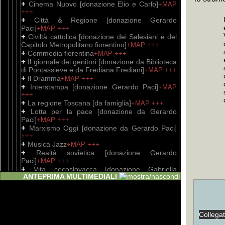
+
Cinema Nuovo [donazione Elio e Carlo]
+MAP
+++
+
Città & Regione [donazione Gerardo
Paci]
+MAP
+++
+
Civiltà cattolica [donazione dei Salesiani e del
Capitolo Metropolitano fiorentino]
+MAP
+++
+
Commedia fiorentina
+MAP
+++
+
Il giornale dei genitori [donazione da Biblioteca
di Pontassieve e da Frediana Frediani]
+MAP
+++
+
Il Dramma
+MAP
+++
+
Interstampa [donazione Gerardo Paci]
+MAP
+++
+
La regione Toscana [da famiglia]
+MAP
+++
+
Lotta per la pace [donazione da Gerardo
Paci]
+MAP
+++
+
Marxismo Oggi [donazione da Gerardo Paci]
+++
+
Musica Jazz
+MAP
+++
+
Realtà sovietica [donazione Gerardo
Paci]
+MAP
+++
+
Vita cecoslovacca [donazione Gabriella
ANTEPRIMA MULTIMEDIALI
Messeri]]
+MAP
+++
Livello 2
+
1 - 20;1;1;11;1978;11;1
+MAP
+++
+
1 - 20;1;1;12;1978;12;1
+MAP
+++
+
1 - 20;1;1;3;1980;3;1
+MAP
+++
Collega
+
1 - 20;1;1;9;1980;9;1
+MAP
+++