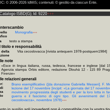
 © 2006-2026 IdMiS; contenuti: © gestito da ciascun Ente.
Catalogo ISBD(G); Id: 9220
+++
e devolvere il 5 per mille ad IdMiS - Istituto della Memoria in Scen
i, Partigiano a 15 anni, Firenze, IdMiS, 2015 (edizione critica a cura di
di kosmosdoc non hanno funzione per terzi, ma soltanto tecnica e di 
inossi, scomposizione nelle eterogenee dimensioni catalografiche, son
a: i link composti di + non necessitano il ricaricamento della pagina:
a: il sottoinsieme selezionato del corpus autorizzato può essere esplo
a: i link
e video tutorial cliccare:
+BD
forniscono i brani dell'intera indistinguibile documentazio
https://www.youtube.com/channel/UClzGp
venti per la bibliografia 70° Resistenza e Liberazione
zzato come assimilato anonimo, ai sensi dei provvedimenti del Garante
divisibile quale interpretazione univoca; altrimenti, esempio sul medesimo
izione), e
+KWPN
(brani delle trascrizioni relative)
testuali terminano in asis, asis-, acsis, rsis, ssis
 interscambio
vello
Monografia
+++
afico
a
testo a stampa
 titolo e responsabilità
 della
Vita cecoslovacca [rivista antequem 1978-postquem1984]
azione
le note
«Esce in lingua italiana, russa, tedesca, francese e inglese [dal 
Agenzia stampa Orbis editore, redazione Dlouhá 12 - 115 89 Prag
Firenze»
le relazioni generali
r:
Brano esemplificativo ([da donazione Gabriella Messeri]. F. 
di
lezione del 17 novembre [incipit: «La giornata del 17 novembr
za
movimento progressista degli studenti e per la loro lotta in f
to
guerra e il fascismo di ogni tipo. Gli avvenimenti del 1
cecoslovacca», novembre 1978)
+++
ento in ausilio agli ipovedenti non è compatibile con la vostra ti