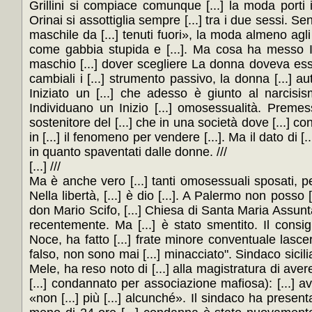
Grillini si compiace comunque [...] la moda porti i
Orinai si assottiglia sempre [...] tra i due sessi. S
maschile da [...] tenuti fuori», la moda almeno agli 
come gabbia stupida e [...]. Ma cosa ha messo In [
maschio [...] dover scegliere La donna doveva essere
cambiali i [...] strumento passivo, la donna [...] au
Iniziato un [...] che adesso è giunto al narcisism
Individuano un Inizio [...] omosessualità. Premess
sostenitore del [...] che in una società dove [...] 
in [...] il fenomeno per vendere [...]. Ma il dato di [
in quanto spaventati dalle donne. ///
[...] ///
Ma è anche vero [...] tanti omosessuali sposati, per 
Nella libertà, [...] è dio [...]. A Palermo non posso 
don Mario Scifo, [...] Chiesa di Santa Maria Assun
recentemente. Ma [...] è stato smentito. Il consig
Noce, ha fatto [...] frate minore conventuale lasce
falso, non sono mai [...] minacciato". Sindaco sicili
Mele, ha reso noto di [...] alla magistratura di avere
[...] condannato per associazione mafiosa): [...] av
«non [...] più [...] alcunché». Il sindaco ha present