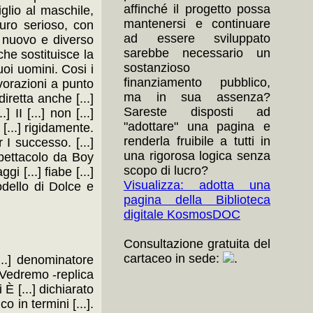
affinché il progetto possa
glio al maschile,
mantenersi e continuare
curo serioso, con
ad essere sviluppato
di nuovo e diverso
sarebbe necessario un
 che sostituisce la
sostanzioso
uoi uomini. Cosi i
finanziamento pubblico,
lavorazioni a punto
ma in sua assenza?
diretta anche [...]
Sareste disposti ad
 II [...] non [...]
"adottare" una pagina e
 [...] rigidamente.
renderla fruibile a tutti in
 I successo. [...]
una rigorosa logica senza
 spettacolo da Boy
scopo di lucro?
 [...] fiabe [...]
Visualizza: adotta una
odello di Dolce e
pagina della Biblioteca
digitale KosmosDOC
Consultazione gratuita del
cartaceo in sede:
.
[...] denominatore
«Vedremo -replica
 È [...] dichiarato
o in termini [...].