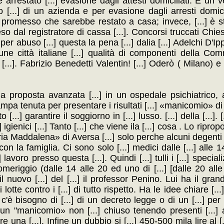
restato [...] evasione dagli attesti domiciliati. È un ve
 [...] di un azienda e per evasione dagli arresti domicil
.] promesso che sarebbe restato a casa; invece, [...] è
reso dal registratore di cassa [...]. Concorsi truccati Ch
per abuso [...] questa la pena [...] dalia [...] Adelchi D'I
cune città italiane [...] qualità di componenti della Com
...]. Fabrizio Benedetti Valentin! [...] Oderò ( Milano) e
 la proposta avanzata [...] in un ospedale psichiatrico, 
mpa tenuta per presentare i risultati [...] «manicomio» d
..] garantire il soggiorno in [...] lusso. [...] della [...]. [.
[...] igienici [...] Tanto [...] che viene ila [...] cosa . Lo ri
aria Maddalena» di Aversa [...] solo perche alcuni degent
con la famiglia. Ci sono solo [...] medici dalle [...] alle 
 lavoro presso questa [...]. Quindi [...] tulli i [...] speciali
pomeriggio (dalle 14 alle 20 ed uno di [...] [dalle 20 alle 
nuovo [...] del [...] il professor Penino. Lui ha il grand
 lotte contro i [...] di tutto rispetto. Ha le idee chiare [...
'è bisogno di [...] di un decreto legge o di un [...] per
 un "manicomio» non [...] chiuso tenendo presenti [...] 
re una [...]. Infine un dubbio si [...] 450-500 mila lire al 