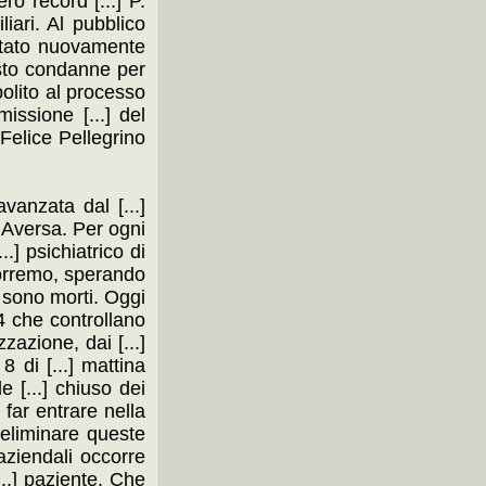
ro record [...] P.
iari. Al pubblico
 stato nuovamente
iesto condanne per
ppolito al processo
missione [...] del
 Felice Pellegrino
avanzata dal [...]
i Aversa. Per ogni
..] psichiatrico di
proporremo, sperando
i sono morti. Oggi
14 che controllano
zzazione, dai [...]
8 di [...] mattina
e [...] chiuso dei
] far entrare nella
 eliminare queste
aziendali occorre
[...] paziente. Che