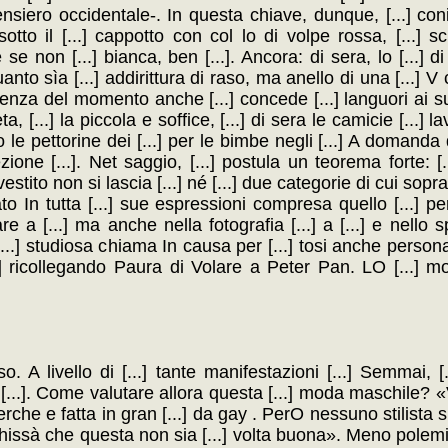
nsiero occidentale-. In questa chiave, dunque, [...] coni
tto il [...] cappotto con col lo di volpe rossa, [...] s
e non [...] bianca, ben [...]. Ancora: di sera, lo [...] 
uanto sìa [...] addirittura di raso, ma anello di una [...] V
denza del momento anche [...] concede [...] languori ai s
a, [...] la piccola e soffice, [...] di sera le camicie [...] 
o le pettorine dei [...] per le bimbe negli [...] A domanda 
one [...]. Net saggio, [...] postula un teorema forte: [...]
estito non si lascia [...] né [...] due categorie di cui sopra
ato In tutta [...] sue espressioni compresa quello [...] per
are a [...] ma anche nella fotografia [...] a [...] e nello
..] studiosa chiama In causa per [...] tosi anche personaggi
.] ricollegando Paura di Volare a Peter Pan. LO [...] m
so. A livello di [...] tante manifestazioni [...] Semmai, 
 [...]. Come valutare allora questa [...] moda maschile? 
 perche e fatta in gran [...] da gay . PerO nessuno stilista si
. Chissà che questa non sia [...] volta buona». Meno polemic