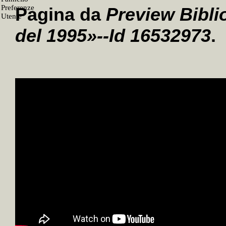
Pagina da
Preview Bibli
del 1995»--Id 16532973
.