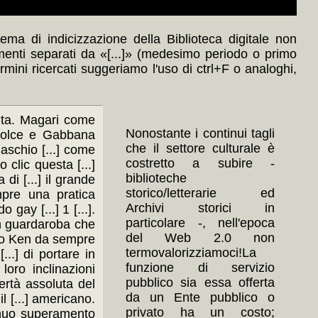
ma di indicizzazione della Biblioteca digitale non
menti separati da «[...]» (medesimo periodo o primo
ermini ricercati suggeriamo l'uso di ctrl+F o analoghi,
olta. Magari come
Nonostante i continui tagli
] Dolce e Gabbana
che il settore culturale è
maschio [...] come
costretto a subire -
 clic questa [...]
biblioteche
 di [...] il grande
storico/letterarie ed
empre una pratica
Archivi storici in
 gay [...] 1 [...].
particolare -, nell'epoca
i un guardaroba che
del Web 2.0 non
lotto Ken da sempre
termovalorizziamoci!La
...] di portare in
funzione di servizio
oro inclinazioni
pubblico sia essa offerta
bertà assoluta del
da un Ente pubblico o
l [...] americano.
privato ha un costo;
ntinuo superamento