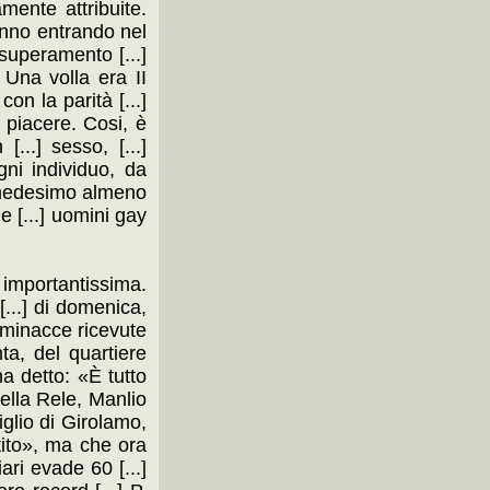
mente attribuite.
tanno entrando nel
 superamento [...]
 Una volla era II
on la parità [...]
i piacere. Cosi, è
...] sesso, [...]
gni individuo, da
il medesimo almeno
he [...] uomini gay
è importantissima.
[...] di domenica,
 minacce ricevute
ta, del quartiere
ha detto: «È tutto
della Rele, Manlio
iglio di Girolamo,
ntito», ma che ora
ari evade 60 [...]