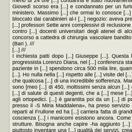
meno di 24 ore [...] condanna è stato nuovamente ar
Giovedì scorso era [...] e condannato per un furto
ministero. Massimo [...] che ormai lo conosce [..
bloccato dai carabinieri al-I [...] negozio: aveva p
[...] professori Sette anni complessivi di reclusione 
contro [...] docenti universitari degli atenei di al
concorso a cattedra di chirurgia vascolare bandito [
(Bari ). ///
[...] ///
I inchiesta patti dopo [...] Giuseppe [...]. Questa
progressista Lorenzo Diana, nel [...] conferenza sta
paziente in [...] spendono circa 500 mila lire, quanto [.
[...]. Ho nulla nella [...] rispetto alle [...] visite del 
che qualcosa [...] di una incredibile sofferenza. M
sono [meo [...] di 450, moltissimi senza alcun [...] 
[...] di salute di questi degenti, che a [...] mese [...]
agli ortopedici. [...] è garantita poi da un [...] di 
presso il -S Miria Maddalena», ha preso servizio il 
reparti al Frullone ed ha [...] carriera fatta di grandi
coscienza [...] i manicomi esistono ancora. Come c
strutture. Bisogna anche capire -ha aggiunto [...]
piuttosto inventare una [...] qualità dei servizi, crea