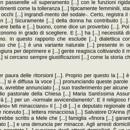
n passerelle «il superamento [...] con le funzioni rigida
entimenti come la tolleranza [...] tipicamente femminili, s
occhi [...] ingrandì-mento del sodale-. Certo, registra il
...] Sicuramente [...] della donna ha contribuito [...].
 bella e [...] buono, come dice un proverbio [...]. Poi c
tonomo in grado di scegliere. E [...] ha [...] necessità d
o. In questo rapporto che esclude [...] dialettica con [
o che [...] è una variante naturale [...] presente in o
congiura per deprimere e [...] gente reagisca coltivando 
...] si cercano sempre giustificazioni [...] come la storia c
paura delle ritorsioni [...]. Proprio per questo la [...] 
[...] si è diffusa la voce [...] pronunciando queste parole 
ta, avrebbe annunciato [...] suo trasferimento per alcune
lio pastorale della Chiesa [...] Maria Santìssima Assun
rà [...] per un -normale avvicendamento". E il religioso 
ano« MI minacciano» Il [...] di [...] e deputato regionale 
 ricevuto [...] lettera minacciosa [...] Salvatore D'Anna (f
rebbe scritto a Mele che [...] famiglia «finora [...] gara
ato [...] e una denuncia per minacce. Agli arresti domicili