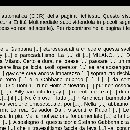
automatica (OCR) della pagina richiesta. Questo siste
scuna Entità Multimediale suddividendola in piccoli seg
ccessivo non adiacente). Per riscontrare nella pagina i t
lce e Gabbana [...] eterosessuali a chiedere questa sv
ody [...] e paracadutismo. La [...] di [...] MILANO. [...
do a Milano. Certo è dura, nel paese [...] passare [...] un 
are lina pelliccia. Molli operatori [...] sellare sostengono
...] gay che crea ancora imbarazzo [...] soprattutto rischia
are torto [...] e e Gabbana quando [...] il [...] da s
TV F. O di uomini i rune Helmut Newton [...] pur non essendo
.] e [...] il Billy bambolotto gay [...] recentemente a [...] d
[...] il [...]. Ne è prova il fatto [...] in America il bambo
uova versione omosessuale, poi [...]. Nella [...] abbiamo [
a Lo rea, Salvador Dall, Visconti e Rudolf [...] Le l
cosa In più. Ma la motivazione fondamentale [...] è la li
li [...]. A sostegno di questa teorìa Stefano Gabbana cita i
ume [...] che II travestitismo faccia da leva [...] «al co