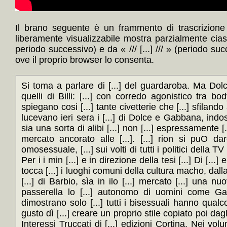
Il brano seguente è un frammento di trascrizione 
liberamente visualizzabile mostra parzialmente cia
periodo successivo) e da « /// [...] /// » (periodo su
ove il proprio browser lo consenta.
Si toma a parlare di [...] del guardaroba. Ma Do
quelli di Billi: [...] con corredo agonistico tra b
spiegano cosi [...] tante civetterie che [...] sfilan
lucevano ieri sera i [...] di Dolce e Gabbana, indoss
sia una sorta di alibi [...] non [...] espressamente [
mercato ancorato alle [...]. [...] rion si puO d
omosessuale, [...] sui volti di tutti i politici della 
Per i i min [...] e in direzione della tesi [...] Di [..
tocca [...] i luoghi comuni della cultura macho, dalla 
[...] di Barbio, sìa in ilo [...] mercato [...] una n
passerella lo [...] autonomo di uomini come Gard
dimostrano solo [...] tutti i bisessuali hanno qual
gusto dì [...] creare un proprio stile copiato poi dag
Interessi Truccati di [...] edizioni Cortina, Nei vol