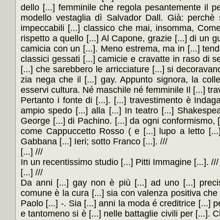
dello [...] femminile che regola pesantemente il pe
modello vestaglia dì Salvador Dall. Già: perchè so
impeccabili [...] classico che mai, insomma, Come s
rispetto a quello [...] Al Capone, grazie [...] di un g
camicia con un [...]. Meno estrema, ma in [...] ten
classici gessati [...] camicie e cravatte in raso di set
[...] che sarebbero le arricciature [...] si decoravan
zia nega che il [...] gay. Appunto signora, la collezi
esservi cultura. Né maschile né femminile Il [...] trav
Pertanto i fonte di [...]. [...] travestimento è Indag
ampio spedo [...] alla [...] In teatro [...] Shakespe
George [...] di Pachino. [...] da ogni conformismo, [.
come Cappuccetto Rosso ( e [...] lupo a letto [..
Gabbana [...] Ieri; sotto Franco [...]. ///
[...] ///
In un recentissimo studio [...] Pitti Immagine [...]. ///
[...] ///
Da anni [...] gay non è più [...] ad uno [...] preci
comune è la cura [...] sia con valenza positiva che
Paolo [...] -. Sia [...] anni la moda é creditrice [...]
e tantomeno si è [...] nelle battaglie civili per [...]