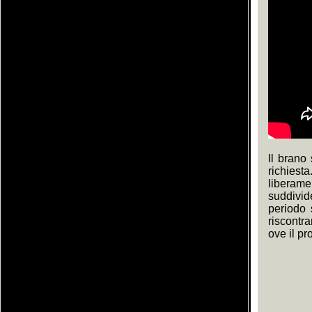
Il brano
richies
liberame
suddivid
periodo 
riscontr
ove il pr