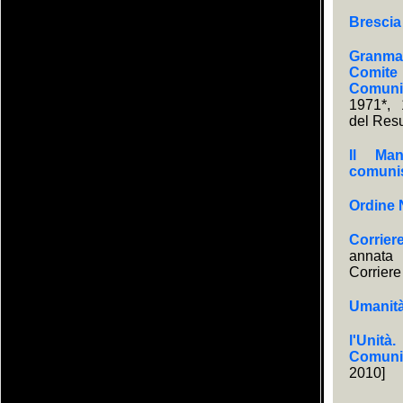
Brescia
Granma.
Comite 
Comuni
1971*, 
del Res
Il Man
comuni
Ordine
Corrier
annata
Corriere
Umanit
l'Unità
Comunis
2010]