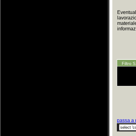
Eventual
lavorazi
material
informazi
Filtro 
passa a 