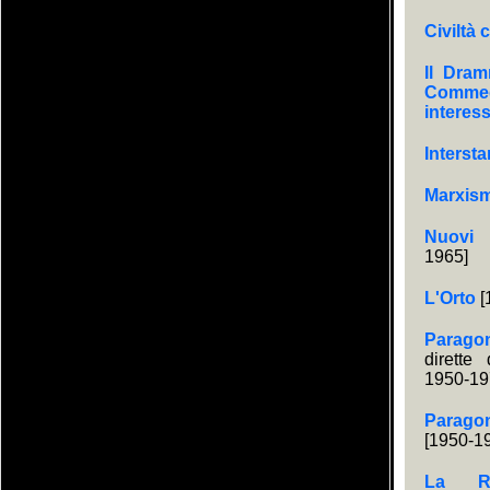
Civiltà 
Il Dram
Comme
interes
Interst
Marxis
Nuovi 
1965]
L'Orto
[
Parago
dirette
1950-19
Parag
[1950-1
La Re