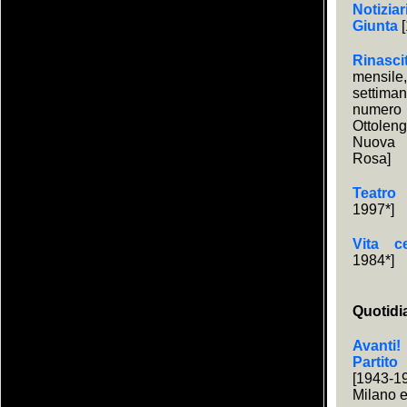
Notiziar
Giunta
[
Rinasci
mensi
settim
numero 
Ottole
Nuova s
Rosa]
Teatro
1997*]
Vita c
1984*]
Quotidi
Avanti
Partito
[1943-
Milano 