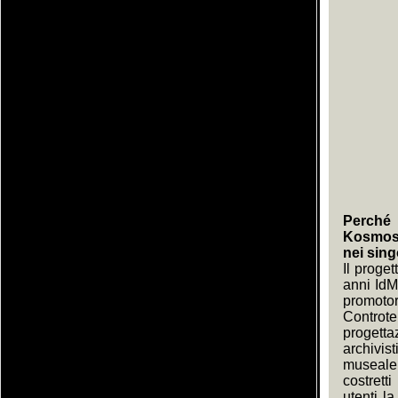
Perché 
KosmosDO
nei sing
Il proge
anni IdM
promoto
Controt
progett
archivis
museale;
costrett
utenti l