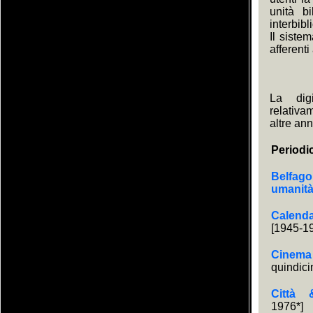
unità bi
interbibl
Il siste
afferenti
La digi
relativa
altre ann
Periodi
Belfago
umanit
Calen
[1945-1
Cinem
quindici
Città 
1976*]