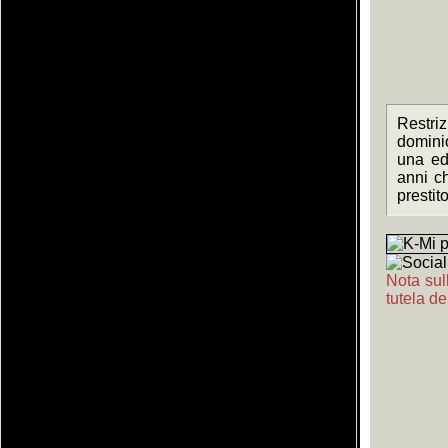
Restriz
domini
una ed
anni c
prestit
Nota sull
tutela de