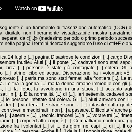
 seguente è un frammento di trascrizione automatica (OCR) de
ca digitale non liberamente visualizzabile mostra parzialme
separati da «[...]» (medesimo periodo o primo periodo successivo
re nella pagina i termini ricercati suggeriamo l'uso di ctrl+F o a
a 24 luglio [...] pagina Disastrose le condizioni [...] cargo Disper
sembra inutile» Aiuti [...] Il ponte [...] cadaveri sono stati sepolti
i, circa [...] persone, è stato già contagiato [...] colera. Gli ai
 [...] latrine, cibo ed acqua. Disperazione fra i volontari: «È 
rovato [...] patria ma sono stati fermati alla frontiera [...]. Le t
ita. Le tira la gonna [...] ma la donna rimane immobile con gli [..
-, [...] la flebo, la avvolgono in una stuoia [...] accanto agl
ti in [...]. È la normalità [...] di [...]. Ieri settemila cadaveri so
...] le persone infettate dal colera. Gli [...] aiuti arrivano con il
ltà dei [...] via terra. Le strade sono -, [...] intasate dalla gent
con viveri e medicinali i non [...] a passare, Difficoltà V anche per 
 [...] atterra » [...] i , tecnici francesi [...] a [...] vorare tré [...] rime
iamo [...] corpi ed altri corpi, è [...]. Combattiamo contro una
ione fra i volontari [...] si [...] da giorni nei capi [...] di [...]. Il c
i, circa [...] persone. Anche il [...] della [...] popolazione locale di [