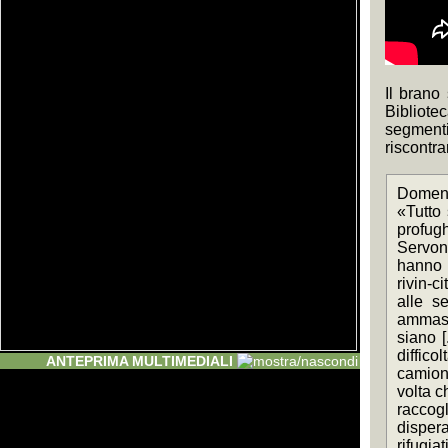
Il brano
Bibliote
segmenti 
riscontra
Domenic
«Tutto 
profugh
Servono
hanno p
rivin-c
alle se
ammassa
siano [
diffico
ANTEPRIMA MULTIMEDIALI
camion 
volta che
raccogl
disperaz
rifugiat