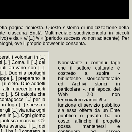
lla pagina richiesta. Questo sistema di indicizzazione della
nte ciascuna Entità Multimediale suddividendola in piccoli
) e da « /// [...] /// » (periodo successivo non adiacente). Per
naloghi, ove il proprio browser lo consenta.
ati i volontari in [...]
 [...] Coma. Il [...] dei
Nonostante i continui tagli
uti arrivano con [...].
che il settore culturale è
[...]. Duemila profughi
costretto a subire -
ruppe [...] preparano la
biblioteche storico/letterarie
.] il cielo. Due addetti
ed Archivi storici in
i altri duecento morti
particolare -, nell'epoca del
no [...]. Si calcola che
Web 2.0 non
 contagocce [...] per la
termovalorizziamoci!La
e in fuga [...] spesso i
funzione di servizio pubblico
gli [...] via aria: ogni
sia essa offerta da un Ente
tterti in [...]. Ogni giorno
pubblico o privato ha un
 gigantesca marea». C'è
costo; affinché il progetto
olera avanza, il [...] dei
possa mantenersi e
...] ha [...] contratto la
continuare ad essere