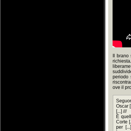
Il brano
richies
liberame
suddivid
periodo 
riscontr
ove il pr
Seguon
Oscar [..
[...] ///
È quell
Corte [
per [..