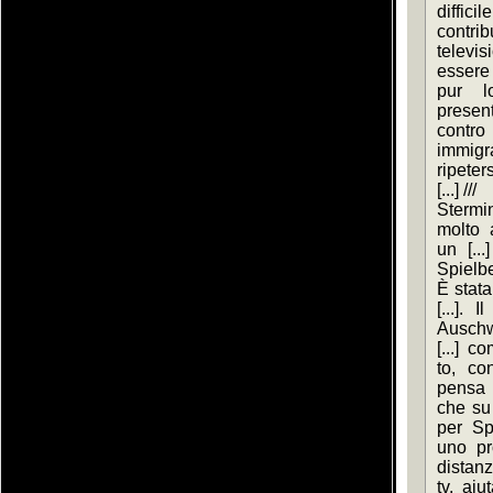
diffici
contri
televis
essere 
pur l
presen
contro 
immigr
ripetersi
[...] ///
Stermi
molto 
un [...
Spielb
È stata
[...]. 
Auschwi
[...] 
to, con
pensa 
che su d
per Spi
uno pro
distanza
tv, aiu