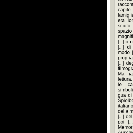
raccon
capito 
famigli
era lo
sciuto 
spaz
magnif
[...] o
[...] 
modo [.
propriar
[...] d
filmogr
Ma, nat
lettura.
le car
simboli
gua di 
Spielb
italia
della m
[...] d
poi [.
Memori
Auschw