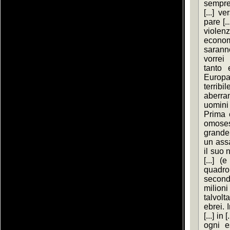
sempre
[...] v
pare [..
viole
econo
sarann
vorrei
tanto 
Europa 
terribil
aberran
uomini 
Prima e
omosess
grande 
un assa
il suo 
[...] 
quadro
second
milion
talvolt
ebrei. 
[...] in
ogni e