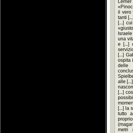
Lerner
«Pinocc
il vero
tanti [.
[...] c
«giust
Israele
una vita
e [...]
servizi
[...] G
ospita i
delle
conclu
Spielbe
alle [..
nascon
[...] co
possibi
momento
[...] l
tutto 
propri
(magari
metri m