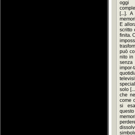
oggi 
comple
[...]. 
memoria
E allor
scritto
finita. 
imposs
trasfo
può con
nito in
senza 
impor-
quoti
televis
special
solo [..
che nel
come oc
si esa
questo
memori
perdere
dissol
simbolo