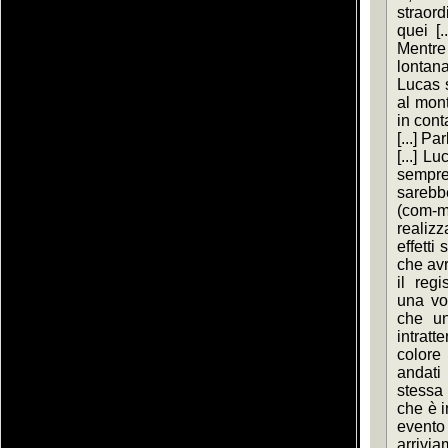
straord
quei [.
Mentre
lontan
Lucas s
al mont
in cont
[...] Pa
[...] L
sempre 
sarebbe
(com-me
realizz
effetti 
che avr
il regi
una vol
che un 
intratt
colore
andati 
stessa 
che è i
evento
arrivi