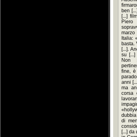
firmaro
ben [..
[...] f
Piero
soprav
marzo d
Italia
basta. 
[...]. 
su [...
Non s
pertinen
fine, è
parado
anni [..
ma anc
corsa 
lavora
impagi
«holly
dubbia 
di meno
conside
[...] d