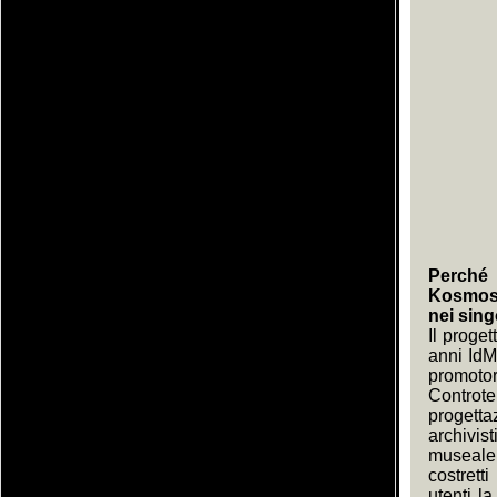
Perché 
KosmosDO
nei sing
Il proge
anni IdM
promoto
Controt
progett
archivis
museale;
costrett
utenti l