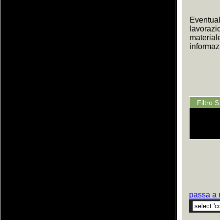
Eventual
lavorazi
material
informazi
Filtro 
passa a 