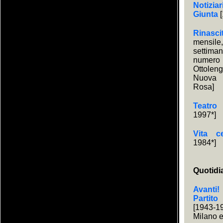
Notiziar
Giunta
[
Rinasci
mensi
settim
numero 
Ottole
Nuova s
Rosa]
Teatro
1997*]
Vita c
1984*]
Quotidi
Avanti
Partito
[1943-
Milano 