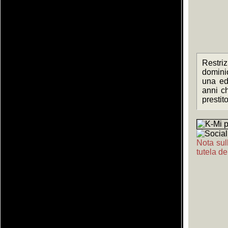
Restriz
domini
una ed
anni c
prestit
Nota sull
tutela de