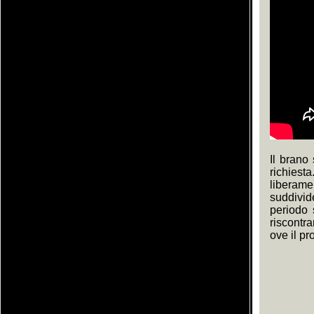
Il brano
richies
liberame
suddivid
periodo 
riscontr
ove il pr