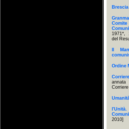
Brescia
Granma.
Comite 
Comuni
1971*, 
del Res
Il Man
comuni
Ordine
Corrier
annata
Corriere
Umanit
l'Unità
Comunis
2010]