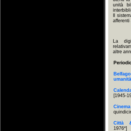
unità bi
interbibl
Il siste
afferenti
La digi
relativa
altre ann
Periodi
Belfago
umanit
Calen
[1945-1
Cinem
quindici
Città 
1976*]