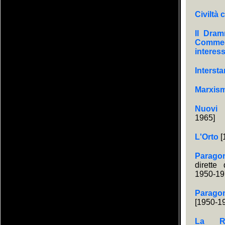
Civiltà 
Il Dram
Comme
interes
Interst
Marxis
Nuovi 
1965]
L'Orto
[
Parago
dirette
1950-19
Parag
[1950-1
La Re