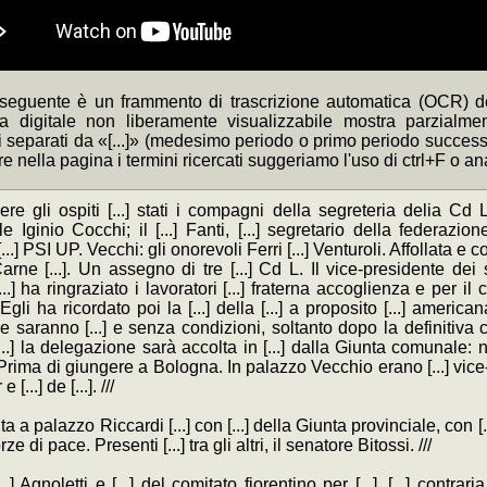
 seguente è un frammento di trascrizione automatica (OCR) de
ca digitale non liberamente visualizzabile mostra parzialme
separati da «[...]» (medesimo periodo o primo periodo successivo
re nella pagina i termini ricercati suggeriamo l'uso di ctrl+F o a
ere gli ospiti [...] stati i compagni della segreteria delia Cd L 
e Iginio Cocchi; il [...] Fanti, [...] segretario della federazi
...] PSI UP. Vecchi: gli onorevoli Ferri [...] Venturoli. Affollata e 
arne [...]. Un assegno di tre [...] Cd L. Il vice-presidente dei 
..] ha ringraziato i lavoratori [...] fraterna accoglienza e per il c
 Egli ha ricordato poi la [...] della [...] a proposito [...] america
ive saranno [...] e senza condizioni, soltanto dopo la definitiva c
...] la delegazione sarà accolta in [...] dalla Giunta comunale: ne
Prima di giungere a Bologna. In palazzo Vecchio erano [...] vice-
 [...] de [...]. ///
ta a palazzo Riccardi [...] con [...] della Giunta provinciale, con [.
rze di pace. Presenti [...] tra gli altri, il senatore Bitossi. ///
.] Agnoletti e [...] del comitato fiorentino per [...]. [...] contraria