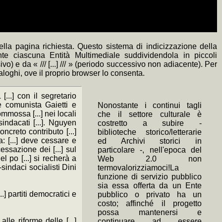
lla pagina richiesta. Questo sistema di indicizzazione della
nte ciascuna Entità Multimediale suddividendola in piccoli
) e da « /// [...] /// » (periodo successivo non adiacente). Per
naloghi, ove il proprio browser lo consenta.
[...] con il segretario
one comunista Gaietti e
Nonostante i continui tagli
commossa [...] nei locali
che il settore culturale è
sindacati [...]. Nguyen
costretto a subire -
oncreto contributo [...]
biblioteche storico/letterarie
na: [...] deve cessare e
ed Archivi storici in
essazione dei [...] sul
particolare -, nell'epoca del
l po [...] si recherà a
Web 2.0 non
sindaci socialisti Dini
termovalorizziamoci!La
funzione di servizio pubblico
sia essa offerta da un Ente
..] partiti democratici e
pubblico o privato ha un
costo; affinché il progetto
possa mantenersi e
 alle riforme delle [...]
continuare ad essere