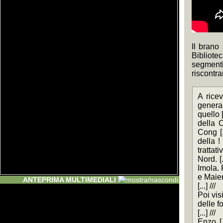
Il brano
Bibliote
segmenti 
riscontra
A ricev
general
quello [
della C
Cong [.
della !
trattat
Nord. [
Imola. 
e Maier e
ANTEPRIMA MULTIMEDIALI
[...] ///
Poi visi
delle fo
[...] ///
Enzo [..