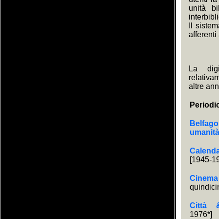
unità bi
interbibl
Il siste
afferenti
La digi
relativa
altre ann
Periodi
Belfago
umanit
Calen
[1945-1
Cinem
quindici
Città 
1976*]