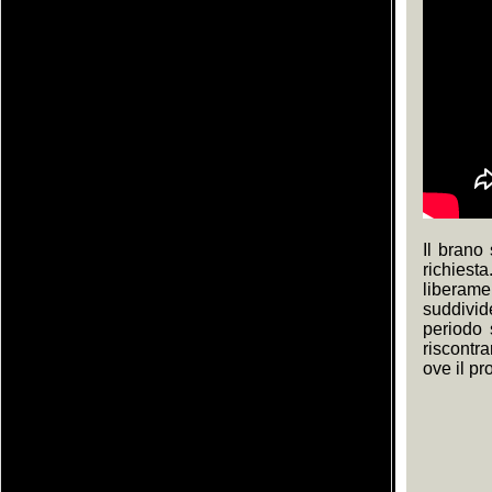
Il brano
richies
liberame
suddivid
periodo 
riscontr
ove il pr