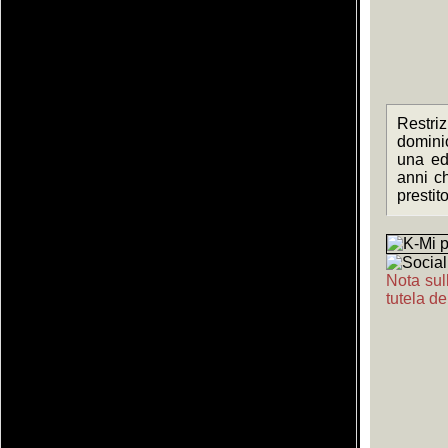
Restriz
domini
una ed
anni c
prestit
Nota sull
tutela de