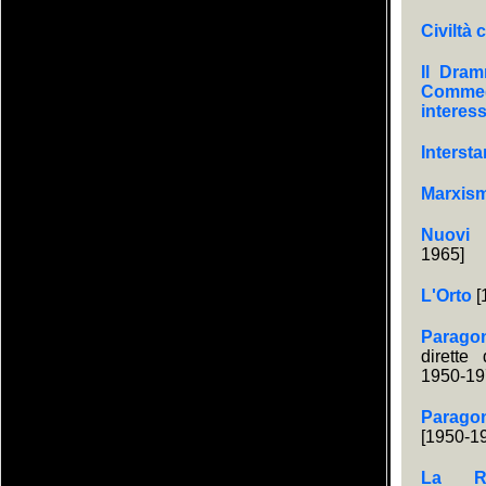
Civiltà 
Il Dram
Comme
interes
Interst
Marxis
Nuovi 
1965]
L'Orto
[
Parago
dirette
1950-19
Parag
[1950-1
La Re