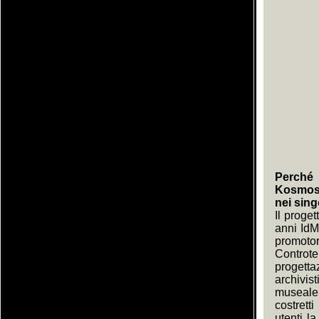
Perché 
KosmosDO
nei sing
Il proge
anni IdM
promoto
Controt
progett
archivis
museale;
costrett
utenti l