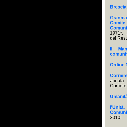
Brescia
Granma.
Comite 
Comuni
1971*, 
del Res
Il Man
comuni
Ordine
Corrier
annata
Corriere
Umanit
l'Unità
Comunis
2010]