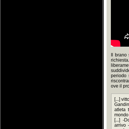
Il brano
richies
liberame
suddivid
periodo 
riscontr
ove il pr
[...] v
Gandini
atleta 
mondo [
[...] -
arrivo 