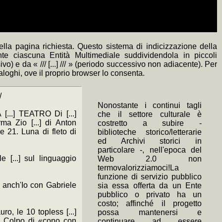
lla pagina richiesta. Questo sistema di indicizzazione della
nte ciascuna Entità Multimediale suddividendola in piccoli
) e da « /// [...] /// » (periodo successivo non adiacente). Per
naloghi, ove il proprio browser lo consenta.
/
Nonostante i continui tagli
[...] TEATRO Di [...]
che il settore culturale è
rma Zio [...] di Anton
costretto a subire -
le 21. Luna di fleto di
biblioteche storico/letterarie
ed Archivi storici in
particolare -, nell'epoca del
 [...] sul linguaggio
Web 2.0 non
termovalorizziamoci!La
funzione di servizio pubblico
..] anch'Io con Gabriele
sia essa offerta da un Ente
pubblico o privato ha un
costo; affinché il progetto
o, le 10 topless [...]
possa mantenersi e
..]. Colpo di «cono con
continuare ad essere