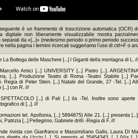
 seguente è un frammento di trascrizione automatica (OCR) de
ca digitale non liberamente visualizzabile mostra parzialme
separati da «[...]» (medesimo periodo o primo periodo successivo
re nella pagina i termini ricercati suggeriamo l'uso di ctrl+F o a
e La Bottega delle Maschere [...] I Giganti della montagna di L. //
Marcello Amici [...] UNIVERSITY [...] Pietro [...]. ARGENTINA 
na, [...]. Produzione Teatro di Roma -Teatro Stabile [...] Pa
 Regia di Peter Stein. [...] Natale del Grande, 27 -Tel. [...] Al
[...] con R. ///
PETTACOLO [...] di Pali [...] ila -Tel. Inoltre sono aperte le
grafico di [...]. ///
ormazioni tel. Apollonia, [...] 5894875) Alle 21. [...] presenta [.
 Patrizia [...] Pellegrino, Gabriele drilli -Regia di F. ///
rande rivista con Gianfranco e Massimiliano Gallo, Laura DI Maur
ra diretta da Uccio [...]. Si prenota al 35454343, [...] (Via [.