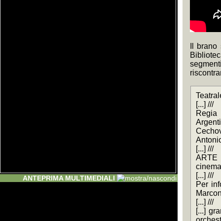
Il brano
Bibliote
segmenti 
riscontra
Teatral
[...] ///
Regia 
Argenti
Cechov.
Antonio 
[...] ///
ARTE S
cinemato
[...] ///
ANTEPRIMA MULTIMEDIALI
Per inf
Marconi,
[...] ///
[...] g
orchest