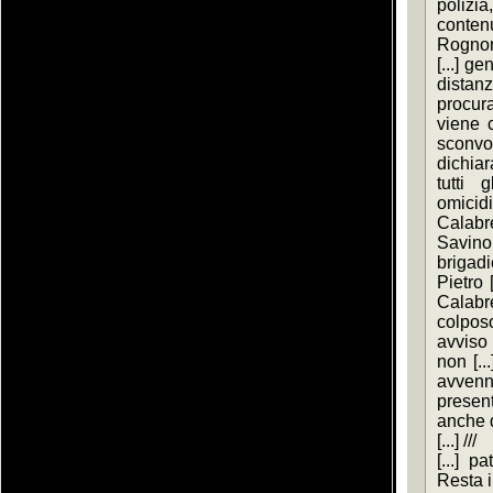
polizi
conten
Rognoni
[...] ge
distanz
procura
viene c
sconv
dichiar
tutti 
omici
Calabr
Savino 
brigadi
Pietro 
Calabr
colpos
avviso 
non [..
avvenn
present
anche de
[...] ///
[...] p
Resta i