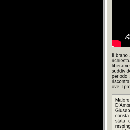
Il brano
richies
liberame
suddivid
periodo 
riscontr
ove il pr
Malore:
D'Ambro
Giusepp
consta 
stata 
respin