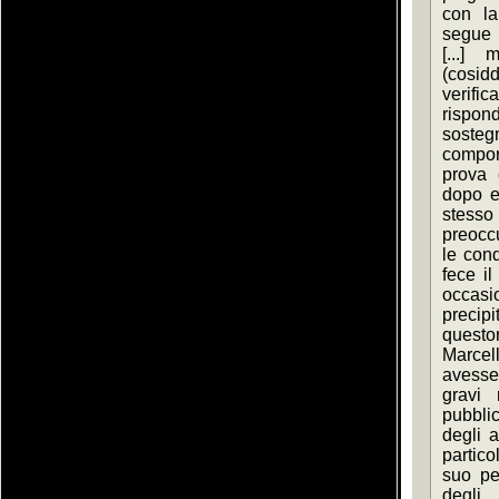
con la
segue 
[...] 
(cosidde
verific
rispon
sosteg
compor
prova e
dopo es
stes
preoccu
le condi
fece il
occas
precip
questor
Marcel
avesse 
gravi 
pubblic
degli a
partico
suo pes
degli 