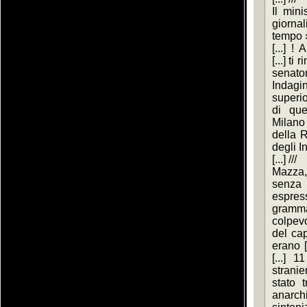
Il mini
giornal
tempo »
[...] !
[...] ti
senator
Indagin
superio
di que
Milano
della R
degli In
[...] ///
Mazza, 
senza 
espres
gramma
colpevo
del cap
erano [
[...] 1
stranie
stato 
anar