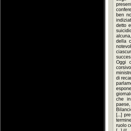
present
confer
ben not
indizia
detto e
suicidi
alcuna,
della c
notevo
ciascuno
succes
Oggi ch
corsiv
ministro
di reca
parlame
espone
giornal
che in
paese,
Bilanci
[...] p
termin
ruolo ce
[...] ///