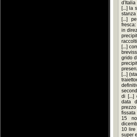
d'Itali
[...] la 
stanza 
[...] 
fresca:
in dire
precip
raccolti
[...] co
brevis
grido d
precipi
presenz
[...] (
traiet
definit
secondo
di [...]
data d
prezzo 
fissata
15 nov
dicemb
10 lire
super e 