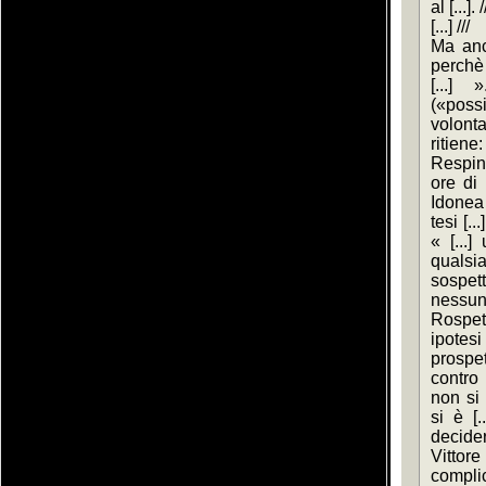
al [...]. /
[...] ///
Ma anch
perchè 
[...] 
(«poss
volont
ritien
Respint
ore di 
Idonea 
tesi [.
« [...]
qualsia
sospett
nessun 
Rospe
ipotesi
prospe
contro 
non si 
si è [
decider
Vittor
compli