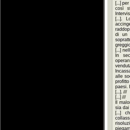
[...] p
così s
Intervi
[...].
accinge 
raddoppi
di un [
sopratt
greggio
[...] n
In sec
operant
venduta
Incassa
alle so
profitto 
paesi. 
[...]. ///
[...] ///
Il malor
sia dai 
[...] 
collas
risol
piegame