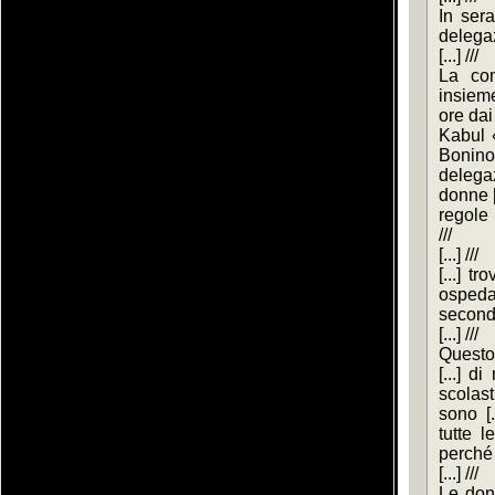
In sera
delegazi
[...] ///
La com
insieme
ore dai
Kabul 
Bonino
delega
donne [
regole 
///
[...] ///
[...] tr
ospedal
secondo 
[...] ///
Questo
[...] d
scolas
sono [
tutte l
perché 
[...] ///
Le don