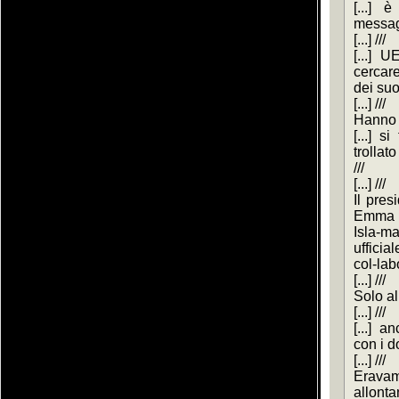
[...] è
messagg
[...] ///
[...] 
cercare
dei suo
[...] ///
Hanno 
[...] s
trollat
///
[...] ///
Il pres
Emma B
Isla-ma
ufficial
col-labo
[...] ///
Solo all
[...] ///
[...] a
con i d
[...] ///
Eravam
allontan