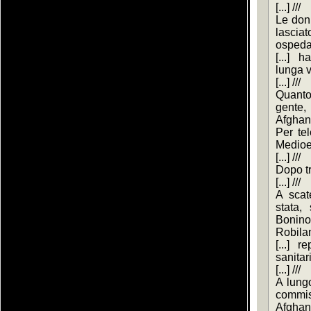
[...] ///
Le donn
lasci
ospedal
[...] 
lunga v
[...] ///
Quanto
gente
Afghani
Per tel
Medioev
[...] ///
Dopo tre
[...] ///
A scate
stata,
Bonino
Robilant
[...] r
sanitarie
[...] ///
A lungo 
commiss
Afghani