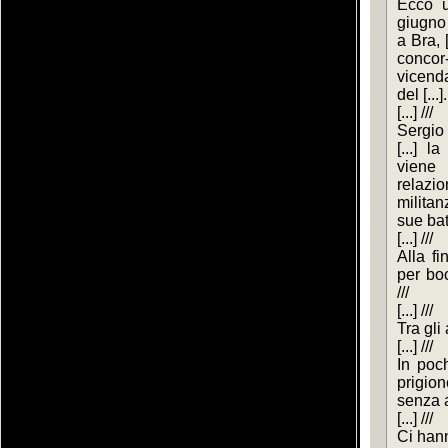
Ecco u
giugno
a Bra, [
concor-
vicenda
del [...].
[...] ///
Sergio 
[...] 
viene 
relazio
milita
sue batt
[...] ///
Alla fi
per boc
///
[...] ///
Tra gli a
[...] ///
In poch
prigione
senza a
[...] ///
Ci hann