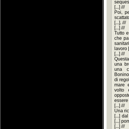
sequest
[...] ///
Poi, pe
scattat
[...]. ///
[...] ///
Tutto er
che par
sanitar
lavoro [.
[...] ///
Questa 
una bre
una co
Bonino 
di regol
mare e
volto 
oppost
essere r
[...] ///
Una ric
[...] d
[...] po
[...] ///