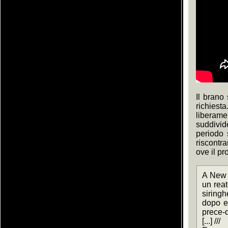
Il brano
richies
liberame
suddivid
periodo 
riscontr
ove il pr
A New Y
un reat
siringh
dopo es
prece-d
[...] ///