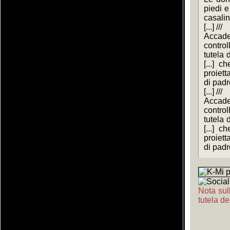
piedi e
casalin
[...] ///
Accade
contro
tutela 
[...] c
proietta
di padr
[...] ///
Accade
contro
tutela 
[...] c
proietta
di padr
Nota sull
tutela de