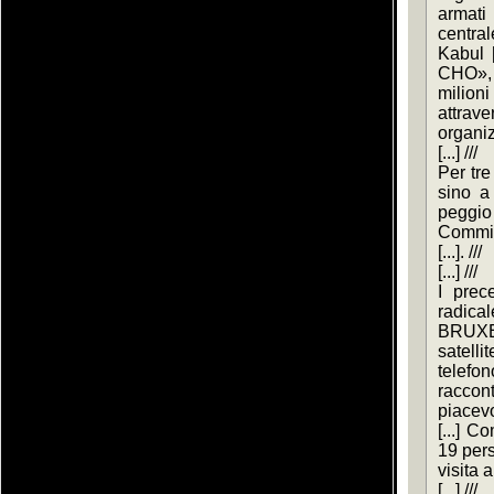
armati 
centra
Kabul 
CHO», [
milioni
attr
organizz
[...] ///
Per tre 
sino a
peggio
Commiss
[...]. ///
[...] ///
I prece
radi
BRUX
satelli
telefon
raccon
piacevo
[...] 
19 pers
visita a
[...] ///