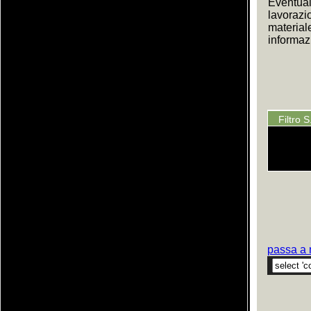
Eventual
lavorazi
material
informazi
Filtro 
passa a 