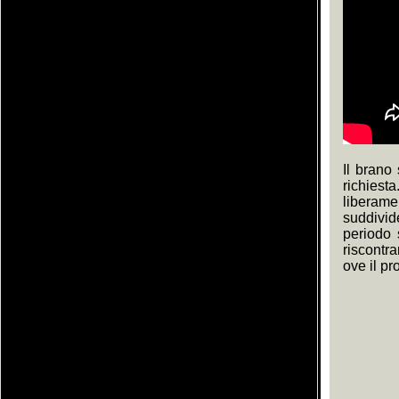
Il brano
richies
liberame
suddivid
periodo 
riscontr
ove il pr