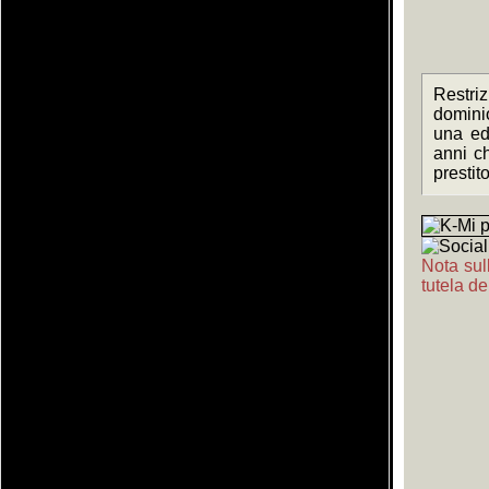
Restriz
domini
una ed
anni c
prestit
Nota sull
tutela de