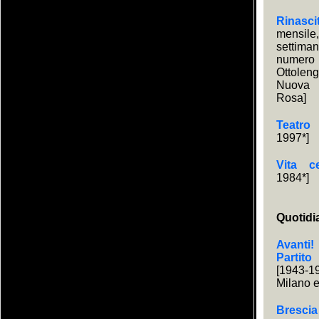
Rinasci
mensi
settim
numero 
Ottole
Nuova s
Rosa]
Teatro
1997*]
Vita c
1984*]
Quotidi
Avanti
Partito
[1943-
Milano 
Brescia