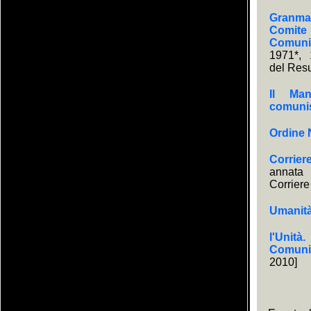
Granma.
Comite 
Comuni
1971*, 
del Res
Il Man
comuni
Ordine
Corrier
annata
Corriere
Umanit
l'Unità
Comunis
2010]