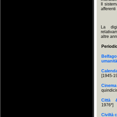
Il siste
afferenti
La digi
relativa
altre ann
Periodi
Belfago
umanit
Calen
[1945-1
Cinem
quindici
Città 
1976*]
Civiltà 