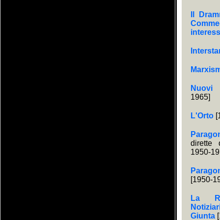
Il Dram
Comme
interes
Interst
Marxis
Nuovi 
1965]
L'Orto
[
Parago
dirette
1950-19
Parag
[1950-1
La Re
Notiziar
Giunta
[