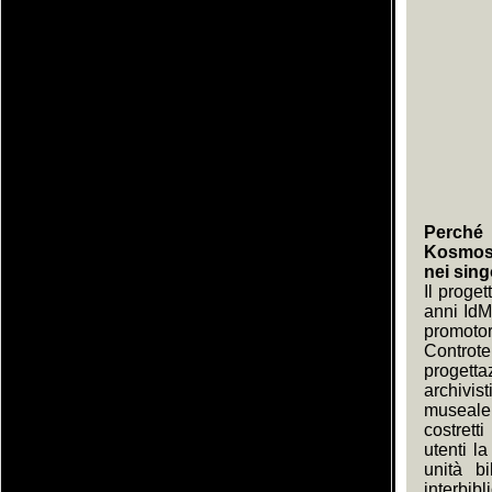
Perché 
KosmosDO
nei sing
Il proge
anni IdM
promoto
Controt
progett
archivis
museale;
costrett
utenti l
unità bi
interbibl