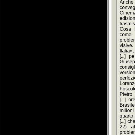
Anche [.
convegn
Cinema
edizio
trasmis
Cosa la
come t
problem
visive.
Italia»,
[...] 
Giusepp
consigl
versio
perfezi
Lorenz
Foscol
Pietro 
[...] o
Brasile
milion
quarto 
[...] c
22) af
proble