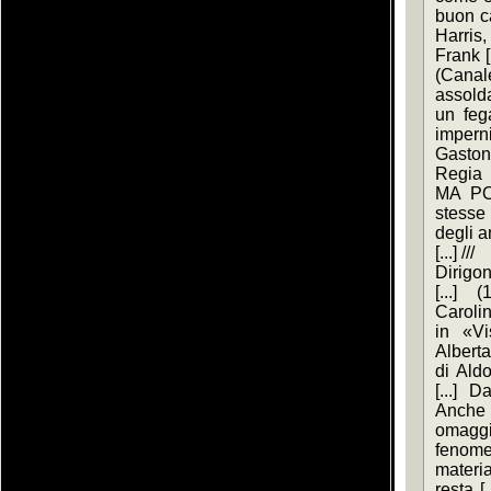
buon ca
Harris
Frank 
(Canal
assolda
un fega
imperni
Gaston
Regia 
MA POV
stesse 
degli ann
[...] ///
Dirigon
[...] 
Caroli
in «Vis
Alberta
di Aldo
[...] 
Anche 
omaggi
fenomen
materi
resta [