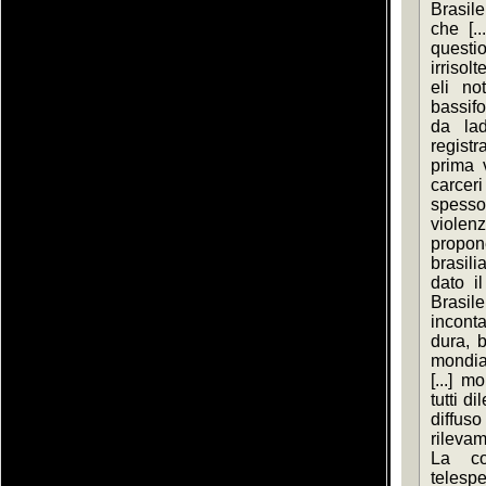
Brasil
che [..
questi
irrisol
eli no
bassifo
da ladr
registr
prima v
carceri 
spesso 
violenz
propon
brasili
dato il
Brasil
inconta
dura, b
mondia
[...] 
tutti di
diffus
rileva
La cor
telesp