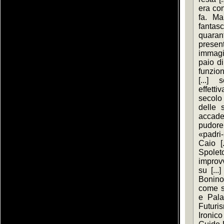
era con
fa. Ma
fantas
quaran
presen
immagin
paio di
funzion
[...]
effetti
secolo
delle s
accade
pudore 
«padri-
Caio [
Spoleto
improvv
su [..
Bonino
come si
e Pala
Futuris
Ironico