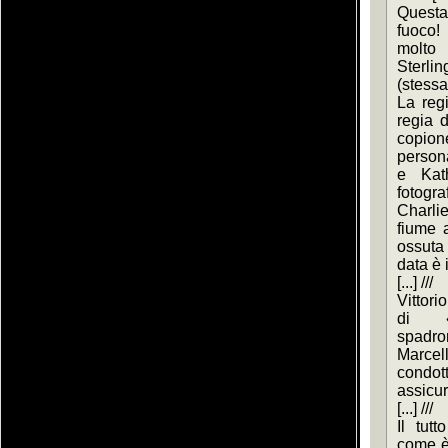
Questa 
fuoco!
molto 
Sterlin
(stessa
La regi
regia d
copione
persona
e Kath
fotogra
Charlie
fiume a
ossuta 
data è il 
[...] ///
Vittorio
di «
spadron
Marcel
condot
assicura
[...] ///
Il tutt
come è 