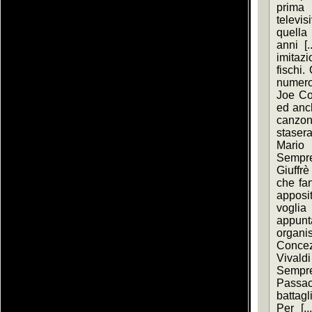
prima 
televi
quella
anni [.
imitazi
fischi.
numero 
Joe Coc
ed anch
canzo
stasera
Mario 
Sempre
Giuffrè
che fan
apposita
voglia
appunta
organi
Concez
Vivald
Sempr
Passaca
battagli
Per [..