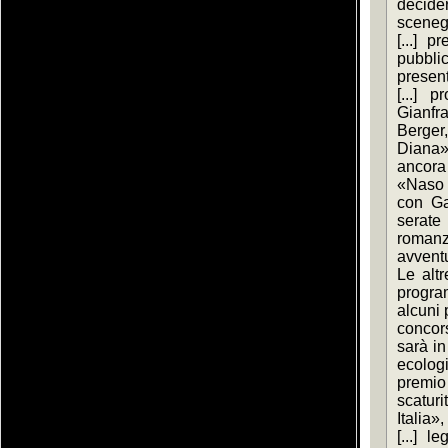
decide
sceneg
[...] p
pubbli
present
[...] p
Gianfra
Berger,
Diana» 
ancora 
«Naso 
con Ga
serate 
romanz
avvent
Le altr
program
alcuni 
concors
sarà in
ecolog
premio 
scatur
Italia»,
[...] l