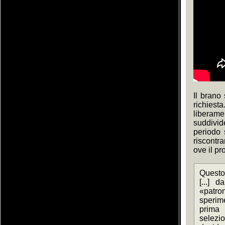
Il brano
richies
liberame
suddivid
periodo 
riscontr
ove il pr
Questo 
[...] 
«patro
sperim
prima 
selezi