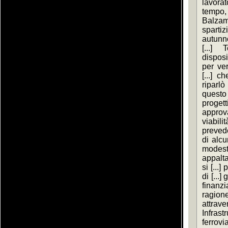
lavorat
tempo,
Balzamo
sparti
autunn
[...]
disposi
per ver
[...] c
riparlò
questo
progetti
appro
viabilit
prevede
di alcu
modest
appalt
si [...]
di [...
finan
ragion
attrav
Infrast
ferrovi