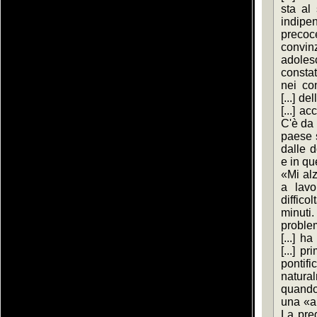
sta al 
indip
prec
convin
adoles
constat
nei con
[...] d
[...] a
C'è da [
paese s
dalle d
e in que
«Mi alz
a lavo
diffic
minuti.
problem
[...] h
[...] p
ponti
natural
quando,
una «ap
La preg