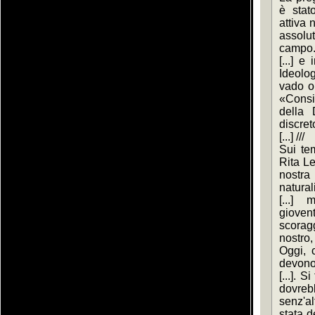
è stato
attiva 
assolu
campo.
[...] e
Ideolog
vado ol
«Consi
della 
discret
[...] ///
Sui tem
Rita Le
nostra
natura
[...] 
giovent
scoragg
nostro
Oggi, c
devono 
[...]. S
dovrebb
senz'a
stata d