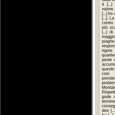
è [...
valore.
[...] ho
[...]. 
contro 
più sc
[...] d
maggio
piaghe 
respons
rigore 
quarti
peste c
accumu
questo 
così 
prend
problem
Montalc
Rispett
gode de
termin
consegu
dire [.