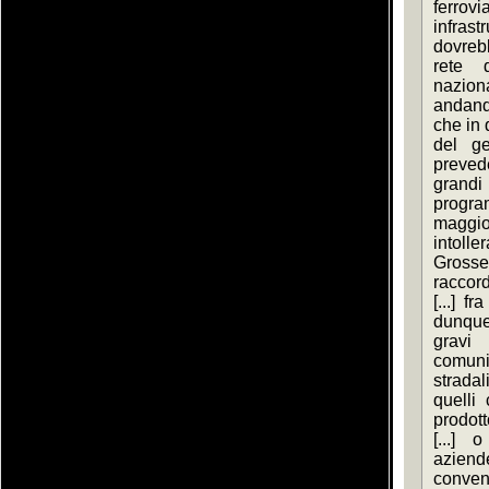
ferrovi
infras
dovrebb
rete 
nazion
andand
che in 
del ge
preved
grandi 
progr
maggio
intoller
Grosse
raccord
[...] f
dunque 
gravi 
comuni
stradal
quelli
prodotto
[...] 
aziende
conven