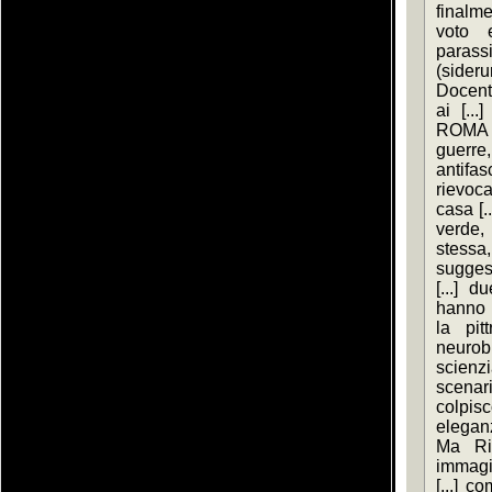
finalme
voto e
parass
(sider
Docente 
ai [...
ROMA [.
guerre
antifas
rievoca
casa [.
verde, 
stessa,
sugges
[...] 
hanno p
la pitt
neurob
scienzi
scenari
colpis
elegan
Ma Rit
immagin
[...] c