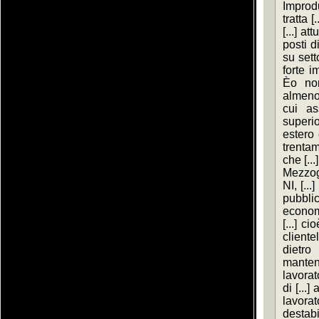
Improdu
tratta 
[...] at
posti di
su setto
forte i
Èo non
almeno 
cui as
superio
estero 
trentam
che [..
Mezzogi
NI, [...
pubblic
econom
[...] c
clientel
dietro
manten
lavorat
di [...]
lavora
destabi