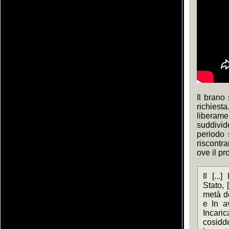
Il brano
richies
liberame
suddivid
periodo 
riscontr
ove il pr
Il [...
Stato, 
metà de
e In av
Incaric
cosidd