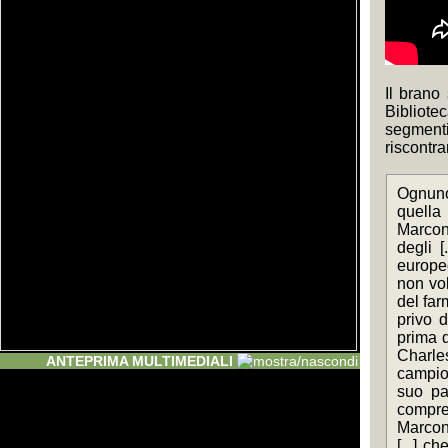
Il brano
Bibliote
segmenti 
riscontra
Ognuno 
quella 
Marconi.
degli [
europeo
non vol
del far
privo d
prima d
Charles
ANTEPRIMA MULTIMEDIALI
campion
suo par
compre
Marconi
[...] c