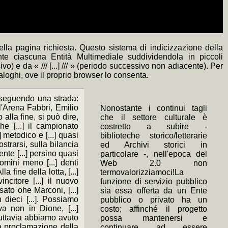
lla pagina richiesta. Questo sistema di indicizzazione della
nte ciascuna Entità Multimediale suddividendola in piccoli
) e da « /// [...] /// » (periodo successivo non adiacente). Per
naloghi, ove il proprio browser lo consenta.
ia, seguendo una strada:
ell'Arena Fabbri, Emilio
Nonostante i continui tagli
o alla fine, si può dire,
che il settore culturale è
he [...] il campionato
costretto a subire -
.] metodico e [...] quasi
biblioteche storico/letterarie
ostrarsi, sulla bilancia
ed Archivi storici in
dente [...] persino quasi
particolare -, nell'epoca del
omini meno [...] denti
Web 2.0 non
 fine della lotta, [...]
termovalorizziamoci!La
ncitore [...] il nuovo
funzione di servizio pubblico
isato ohe Marconi, [...]
sia essa offerta da un Ente
 dieci [...]. Possiamo
pubblico o privato ha un
a non in Dione, [...]
costo; affinché il progetto
Tuttavia abbiamo avuto
possa mantenersi e
. La proclamazione della
continuare ad essere