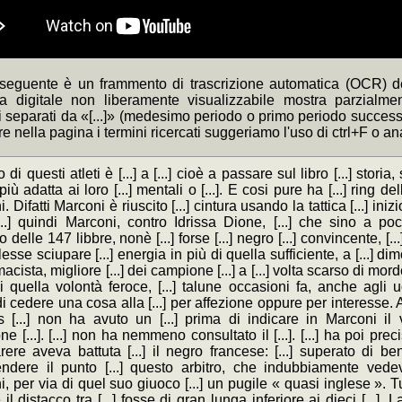
 seguente è un frammento di trascrizione automatica (OCR) de
ca digitale non liberamente visualizzabile mostra parzialme
separati da «[...]» (medesimo periodo o primo periodo successivo
re nella pagina i termini ricercati suggeriamo l'uso di ctrl+F o a
di questi atleti è [...] a [...] cioè a passare sul libro [...] stor
più adatta ai loro [...] mentali o [...]. E cosi pure ha [...] ring d
 Difatti Marconi è riuscito [...] cintura usando la tattica [...] inizi
...] quindi Marconi, contro Idrissa Dione, [...] che sino a poc
 delle 147 libbre, nonè [...] forse [...] negro [...] convincente, [..
esse sciupare [...] energia in più di quella sufficiente, a [...] dim
macista, migliore [...] dei campione [...] a [...] volta scarso di mor
i quella volontà feroce, [...] talune occasioni fa, anche agli u
i cedere una cosa alla [...] per affezione oppure per interesse. Alla
 [...] non ha avuto un [...] prima di indicare in Marconi il vi
e [...]. [...] non ha nemmeno consultato il [...]. [...] ha poi prec
ere aveva battuta [...] il negro francese: [...] superato di ben
ndere il punto [...] questo arbitro, che indubbiamente vedev
, per via di quel suo giuoco [...] un pugile « quasi inglese ». 
he il distacco tra [...] fosse di gran lunga inferiore ai dieci [...]