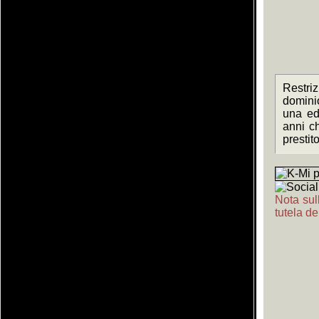
Restriz
domini
una ed
anni c
prestit
Nota sull
tutela de