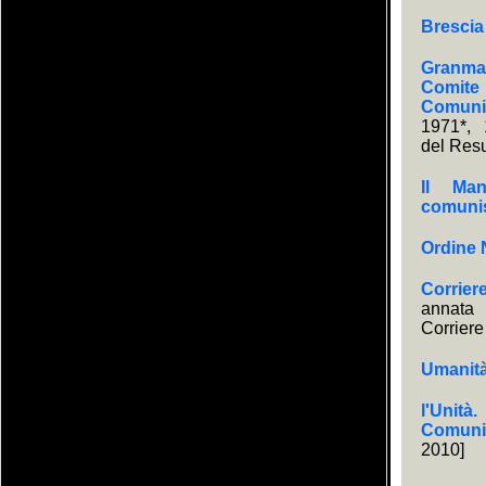
Brescia
Granma.
Comite 
Comuni
1971*, 
del Res
Il Man
comuni
Ordine
Corrier
annata
Corriere
Umanit
l'Unità
Comunis
2010]