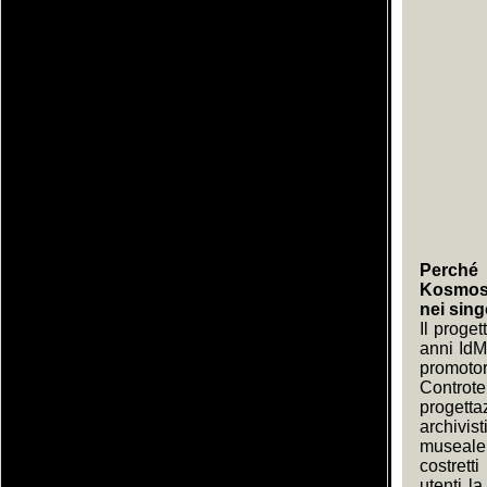
Perché 
KosmosDO
nei sing
Il proge
anni IdM
promoto
Controt
progett
archivis
museale;
costrett
utenti l