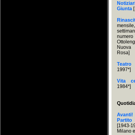
Notiziar
Giunta
[
Rinasci
mensi
settim
numero 
Ottole
Nuova s
Rosa]
Teatro
1997*]
Vita c
1984*]
Quotidi
Avanti
Partito
[1943-
Milano 