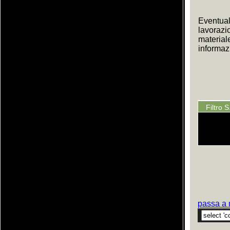
Eventual
lavorazi
material
informazi
Filtro 
passa a 