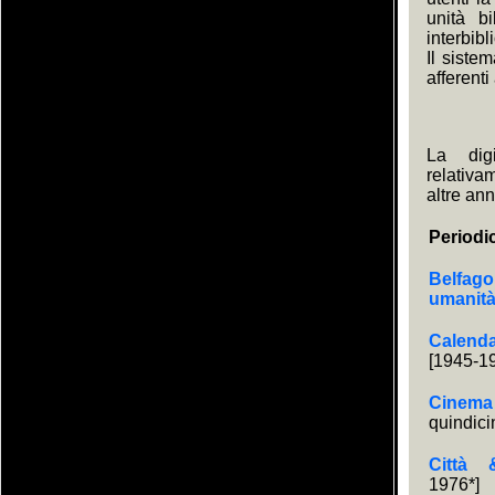
unità bi
interbibl
Il siste
afferenti
La digi
relativa
altre ann
Periodi
Belfago
umanit
Calen
[1945-1
Cinem
quindici
Città 
1976*]