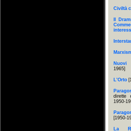
Civiltà 
Il Dram
Comme
interes
Interst
Marxis
Nuovi 
1965]
L'Orto
[
Parago
dirette
1950-19
Parag
[1950-1
La Re