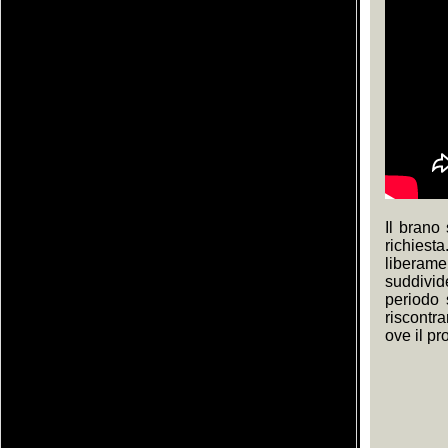
Il brano
richies
liberame
suddivid
periodo 
riscontr
ove il pr