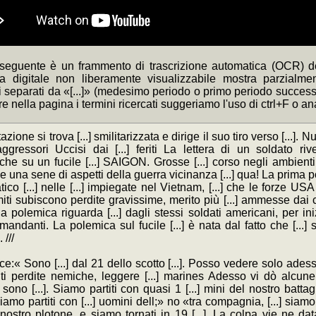
 seguente è un frammento di trascrizione automatica (OCR) de
ca digitale non liberamente visualizzabile mostra parzialme
separati da «[...]» (medesimo periodo o primo periodo successivo
re nella pagina i termini ricercati suggeriamo l'uso di ctrl+F o a
zione si trova [...] smilitarizzata e dirige il suo tiro verso [...]. 
ggressori Uccisi dai [...] feriti La lettera di un soldato rivel
he su un fucile [...] SAIGON. Grosse [...] corso negli ambienti 
ce una sene di aspetti della guerra vicinanza [...] qua! La prima po
ico [...] nelle [...] impiegate nel Vietnam, [...] che le forze USA
iti subiscono perdite gravissime, merito più [...] ammesse dai c
 polemica riguarda [...] dagli stessi soldati americani, per inizi
mandanti. La polemica sul fucile [...] è nata dal fatto che [...
 ///
ice:« Sono [...] dal 21 dello scotto [...]. Posso vedere solo adesso
i perdite nemiche, leggere [...] marines Adesso vi dò alcune ci
 sono [...]. Siamo partiti con quasi 1 [...] mini del nostro battaglio
amo partiti con [...] uomini dell;» no «tra compagnia, [...] siamo 
] nostro plotone, e siamo tornati in 19 [...]. La colpa vie ne data [