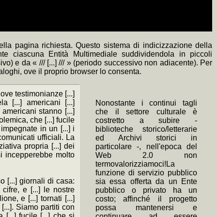
lla pagina richiesta. Questo sistema di indicizzazione della
nte ciascuna Entità Multimediale suddividendola in piccoli
) e da « /// [...] /// » (periodo successivo non adiacente). Per
naloghi, ove il proprio browser lo consenta.
Nuove testimonianze [...]
a [...] americani [...]
Nonostante i continui tagli
americani stanno [...]
che il settore culturale è
lemica, che [...] fucile
costretto a subire -
 impegnate in un [...] i
biblioteche storico/letterarie
omunicati ufficiali. La
ed Archivi storici in
ativa propria [...] dei
particolare -, nell'epoca del
] si incepperebbe molto
Web 2.0 non
termovalorizziamoci!La
funzione di servizio pubblico
 [...] giornali di casa:
sia essa offerta da un Ente
fre, e [...] le nostre
pubblico o privato ha un
ne, e [...] tornati [...]
costo; affinché il progetto
[...]. Siamo partiti con
possa mantenersi e
...] fucile [...] che si
continuare ad essere