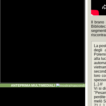
Il brano
Bibliote
segmenti 
riscontra
La posta
degli a
Polemic
alla lu
automat
vietnam
seconda
loro co
spesso.
[...] ///
ANTEPRIMA MULTIMEDIALI
Vi si d
"Pesant
perdite
melò Si
71 [...