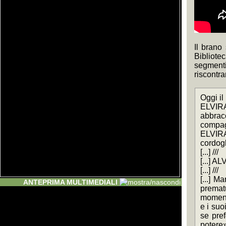
Il brano
Bibliote
segmenti 
riscontra
Oggi il 
ELVIRA 
abbracc
compagn
ELVIRA 
cordogl
[...] ///
[...] A
[...] ///
[...] M
ANTEPRIMA MULTIMEDIALI
prematu
momento
e i suo
se pref
potere»