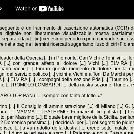
 seguente è un frammento di trascrizione automatica (OCR) de
ca digitale non liberamente visualizzabile mostra parzialme
separati da «[...]» (medesimo periodo o primo periodo successivo
re nella pagina i termini ricercati suggeriamo l'uso di ctrl+F o a
leader della Quercia [...] in Piemonte. Cari Vichi e Toni, vi [...] for
[...] con grande affetto al dolore [...] Vichi [...] ELVIRA [
iano Vichi [...] Toni in questo momento di dolore per la mort
i del servizio politico [...] vicini a Vichi e a Toni De Marchi per
[...] ELVIRA [...] I compagni della sezione Pds [...] Tiburtino [
io [...] ROMOLO LOMBARDI [...] della nostra sezione. I funerali si 
LVARO TOP PAN i [...] sempre con tanto af-fetto. ///
arino [...] il Consiglio di amministra-zione [...] di Milano [...] G. 
ra [...] MAMMA [...] PALERMO. Fermare il flirt polista [...] Lega
, per Massimo [...]. E quale base migliore della Sicilia, per lanc
i? Domenica prossima [...] deciderà -per [...] col segretario pidies
erisce [...] a «un ridotto della destra [...] erede sotto mutate in
. [...] dunque ieri sera è stato [...] Palermo e poi a Catania p