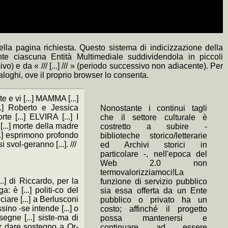
lla pagina richiesta. Questo sistema di indicizzazione della
nte ciascuna Entità Multimediale suddividendola in piccoli
) e da « /// [...] /// » (periodo successivo non adiacente). Per
naloghi, ove il proprio browser lo consenta.
te e vi [...] MAMMA [...]
...] Roberto e Jessica
Nonostante i continui tagli
e [...] ELVIRA [...] I
che il settore culturale è
 [...] morte della madre
costretto a subire -
...] esprimono profondo
biblioteche storico/letterarie
svol-geranno [...]. ///
ed Archivi storici in
particolare -, nell'epoca del
Web 2.0 non
termovalorizziamoci!La
[...] di Riccardo, per la
funzione di servizio pubblico
: è [...] politi-co del
sia essa offerta da un Ente
iare [...] a Berlusconi
pubblico o privato ha un
sino -se intende [...] o
costo; affinché il progetto
segne [...] siste-ma di
possa mantenersi e
er dare sostegno a Or-
continuare ad essere