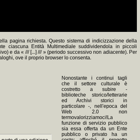
lla pagina richiesta. Questo sistema di indicizzazione della
nte ciascuna Entità Multimediale suddividendola in piccoli
) e da « /// [...] /// » (periodo successivo non adiacente). Per
naloghi, ove il proprio browser lo consenta.
Nonostante i continui tagli
che il settore culturale è
costretto a subire -
biblioteche storico/letterarie
ed Archivi storici in
particolare -, nell'epoca del
Web 2.0 non
termovalorizziamoci!La
funzione di servizio pubblico
sia essa offerta da un Ente
pubblico o privato ha un
costo; affinché il progetto