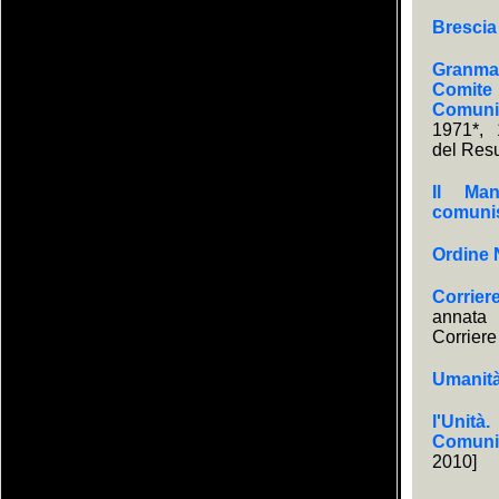
Brescia
Granma.
Comite 
Comuni
1971*, 
del Res
Il Man
comuni
Ordine
Corrier
annata
Corriere
Umanit
l'Unità
Comunis
2010]