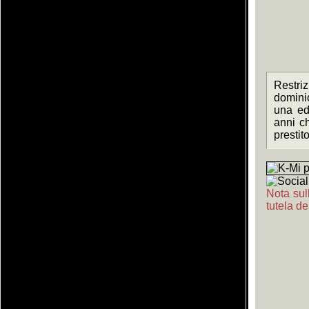
Restriz
domini
una ed
anni c
prestit
Nota sull
tutela de