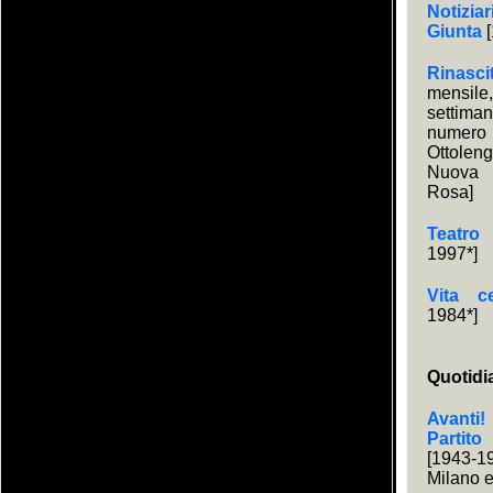
Notiziar
Giunta
[
Rinasci
mensi
settim
numero 
Ottole
Nuova s
Rosa]
Teatro
1997*]
Vita c
1984*]
Quotidi
Avanti
Partito
[1943-
Milano 