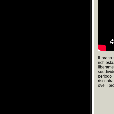
Il brano
richies
liberame
suddivid
periodo 
riscontr
ove il pr