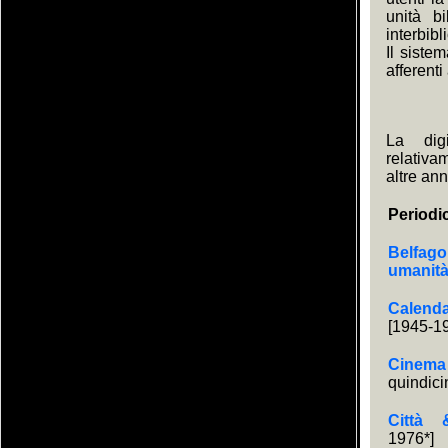
unità bi
interbibl
Il siste
afferenti
La digi
relativa
altre ann
Periodi
Belfago
umanit
Calen
[1945-1
Cinem
quindici
Città 
1976*]