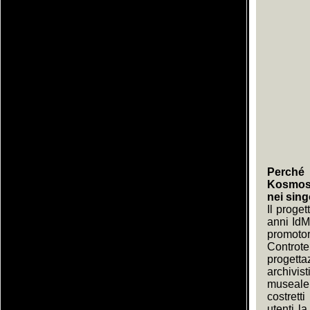
Perché 
KosmosDO
nei sing
Il proge
anni IdM
promoto
Controt
progett
archivis
museale;
costrett
utenti l