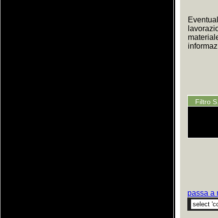
Eventual
lavorazi
material
informazi
Filtro 
passa a 