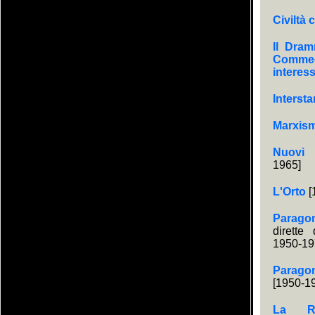
Civiltà 
Il Dram
Comme
interes
Interst
Marxis
Nuovi 
1965]
L'Orto
[
Parago
dirette
1950-19
Parag
[1950-1
La Re