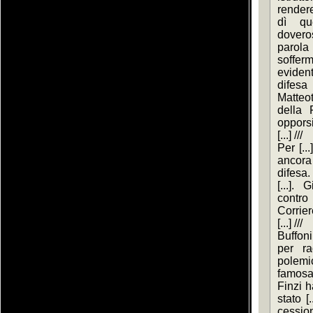
render
dì qu
doveros
parola
soffer
eviden
difesa 
Matteot
della 
opporsi.
[...] ///
Per [..
ancora 
difesa.
[...].
contro 
Corriere
[...] ///
Buffoni
per ra
polemi
famosa
Finzi h
stato [.
cession