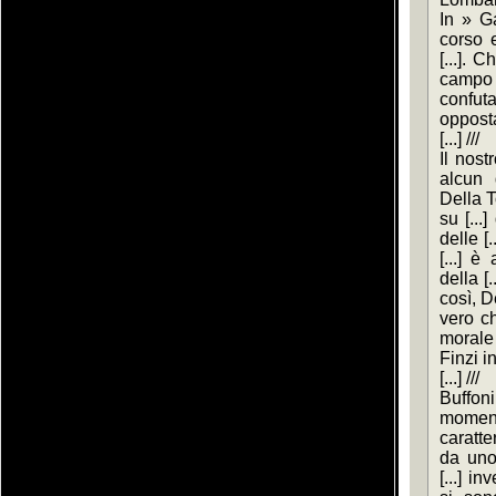
In » Ga
corso e
[...]. C
campo [
confuta
opposta
[...] ///
Il nost
alcun 
Della T
su [...
delle [
[...] è
della [
così, D
vero ch
morale 
Finzi i
[...] ///
Buffon
moment
carattere
da uno 
[...] i