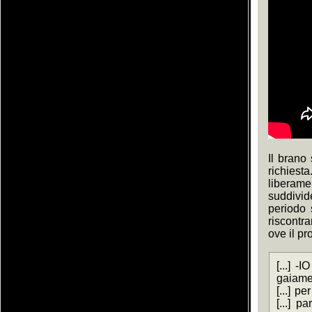
Il brano
richies
liberame
suddivid
periodo 
riscontr
ove il pr
[...] -
gaiamen
[...] p
[...] p