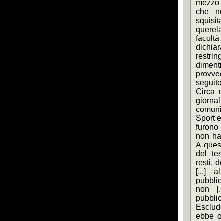
mezzo d
che no
squisita
querela
facoltà
dichia
restri
diment
provv
seguito
Circa u
gior
comunic
Sport e 
furono f
non ha [
A quest
del tes
resti, d
[...] 
pubblic
non [.
pubbli
Escludo
ebbe oc