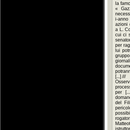
la famo
« Gazz
necessa
i-anno
azioni 
a L. Cos
cui ci 
senator
per rag
lui pot
gruppo 
giorna
docume
potranno
[...] ///
Osserva
process
per [.
domand
del Fil
pericol
possibi
rogator
Matte
istrut