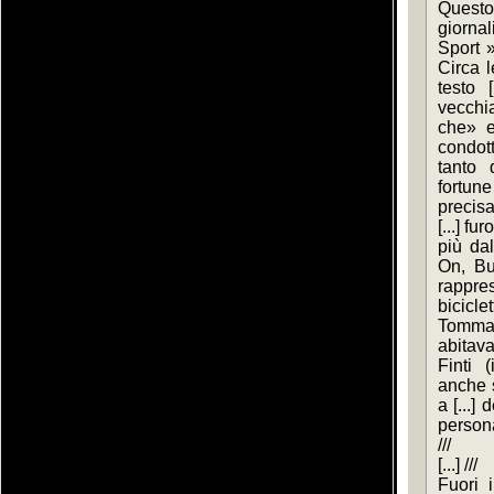
Questo 
giornal
Sport »
Circa l
testo [
vecchi
che» e
condott
tanto d
fortu
precisam
[...] fur
più dal
On, Bu
rappre
bicicl
Tommas
abitava
Finti (
anche s
a [...] 
persona
///
[...] ///
Fuori i