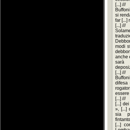
[...] ///
Buffoni
si ren
far [...
[...] ///
Solamen
traduzi
Debbono
modi sta
debbono
anche c
sarà 
deposiz
[...] ///
Buffoni
difesa 
rogato
essere [
[...] ///
[...] de
», [...
sia p
fintanto
[...] c
Lombarda