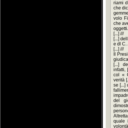
riami di
che dic
gemme [
volo Fi
che avev
oggetti. 
[...] ///
[...] de
e dl C. /
[...] ///
Il Pres
giudica
[...] 
infatti,
col « C
verità [
se [...]
fallim
impadro
del gi
dimostr
persone
Altrett
quale i
volontà