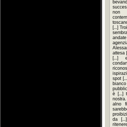
bevan
success
non 
contemp
toscano
[...] T
sembra
andate 
agenzi
Alessa
attesa 
[...] 
condan
ricono
ispiraz
spot [.
bianc
pubblic
è [...]
nostra
alno f
sarebbe 
proibiz
da [...
ritener