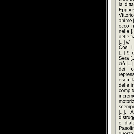
la ditt
Eppure 
Vittor
anime [.
ecco na
nelle [.
delle tr
[...] ///
Cosi i
[...] 9
Sera [..
ciò [...
dei c
repres
esercit
delle in
compit
incre
motori
scempi
[...].
distrug
e diale
Pasolin
questa