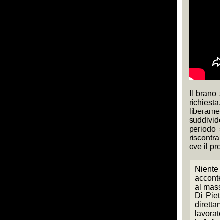
Il brano
richies
liberame
suddivid
periodo 
riscontr
ove il pr
Nient
acconte
al mas
Di Piet
diretta
lavorat