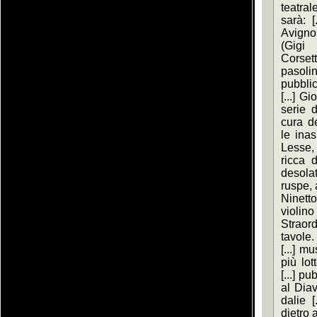
teatral
sarà: [
Avignon
(Gigi 
Corset
pasolin
pubbli
[...] G
serie di
cura de
le inas
Lesse, 
ricca d
desola
ruspe, a
Ninetto
violi
Straord
tavole.
[...] m
più lot
[...] p
al Diav
dalie [
dietro 