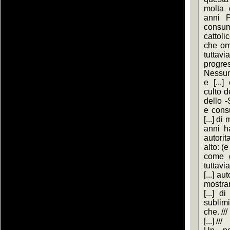
molta d
anni P
consu
cattoli
che omo
tuttavia
progre
Nessuno
e [...
culto d
dello -
e cons
[...] di
anni ha
autorit
alto: (
come g
tuttavi
[...] au
mostrar
[...] d
sublim
che. ///
[...] ///