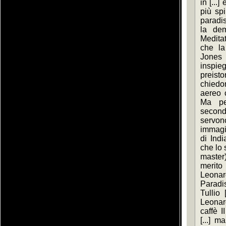
in [...]
più spi
paradis
la dem
Meditat
che la
Jones 
inspie
preisto
chiedon
aereo c
Ma per
secondi
servono
immagin
di Indi
che lo 
master)
merito 
Leonar
Paradi
Tullio 
Leonard
caffè I
[...] m