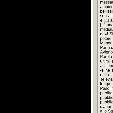
messa
ambien
belliss
suo at
è [...]
[...] u
mediaL
da»! Si
potere 
Martone
Parma.
Avignon
Parola 
ultimi a
assieme
-e ne f
della 
Televis
lunga, 
Pasolin
perdita
pubblic
pubblic
d'anni 
allo Sta