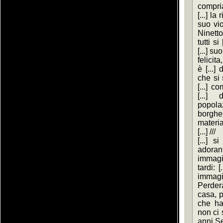
compri
[...] la
suo viol
Ninetto
tutti s
[...] s
felicit
è [...]
che si 
[...] c
[...] 
popola
borgh
material
[...] ///
[...] s
adorant
immagi
tardi: [
immagi
Perderà
casa, pe
che ha 
non ci s
anni Se