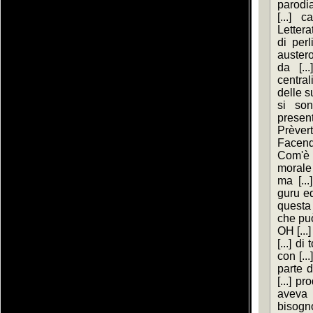
parodia
[...] 
Lettera
di perl
austero
da [..
central
delle s
si son
present
Prève
Facend
Com'è p
morale 
ma [...
guru eq
questa 
che può 
OH [...
[...] d
con [..
parte d
[...] pr
aveva c
bisogno