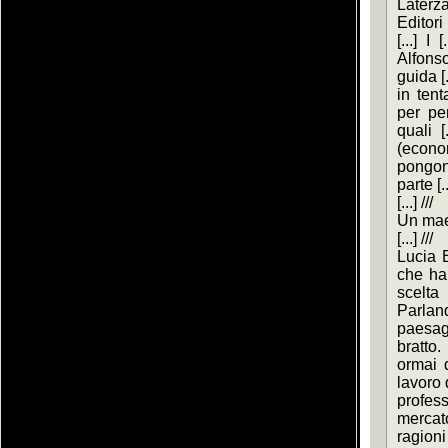
Laterz
Editori
[...] I
Alfons
guida 
in tent
per pe
quali 
(econo
pongon
parte [..
[...] ///
Un maest
[...] ///
Lucia B
che ha p
scelta 
Parlan
paesagg
bratto
ormai d
lavoro d
profess
mercato
ragioni