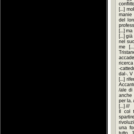
conflit
[...] mo
manie g
del lor
profess
[...] ma 
[...] già
nel suo
me [..
Tristan
accadem
ricerca 
-catte
dal-. V 
[...] ri
Accanto 
/ale di
anche s
per la. /
[...] ///
Il col 
sparti
rivoluz
una for
tutto 