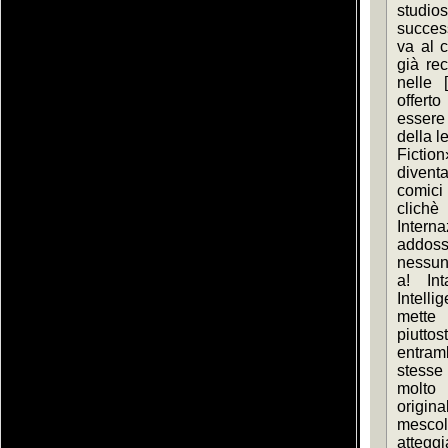
studios
success
va al c
già rec
nelle 
offerto
essere 
della le
Fiction»,
divent
comici
clichè
Interna
addoss
nessuna
a! Int
Intell
mette I
piuttos
entram
stesse
molto 
origin
mescol
atteggi