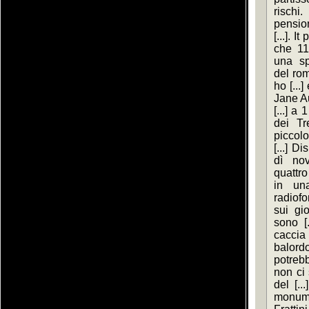
rischi
pensio
[...]. I
che 11
una sp
del rom
ho [...
Jane Au
[...] a
dei Tr
piccol
[...] Di
dì nov
quattro
in una
radiofo
sui gio
sono [
caccia 
balordo
potrebb
non ci 
del [..
monum