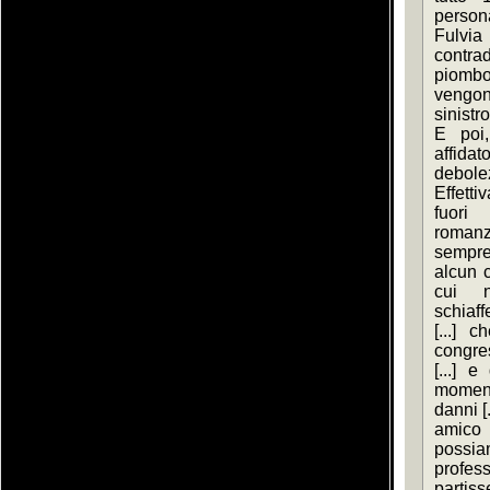
persona
Fulvia
contra
piombo
vengon
sinistro
E poi,
affidat
debole
Effetti
fuori 
romanz
sempre 
alcun c
cui 
schiaff
[...] 
congres
[...] e
moment
danni [
amico
possia
profess
partiss