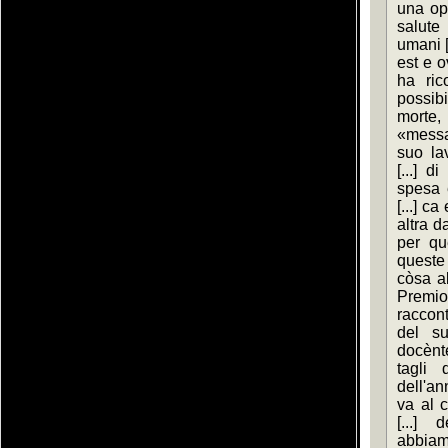
una opp
salute 
umani [.
est e ov
ha ric
possibil
morte,
«messagg
suo lav
[...] d
spesa e
[...] c
altra da
per que
queste 
còsa al
Premio
raccont
del su
docènte
tagli d
dell'an
va al 
[...]
abbia