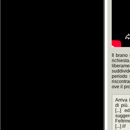
Il brano
richies
liberame
suddivid
periodo 
riscontr
ove il pr
Arriva 
di più
[...] e
sugger
Feltrinel
[...] ///