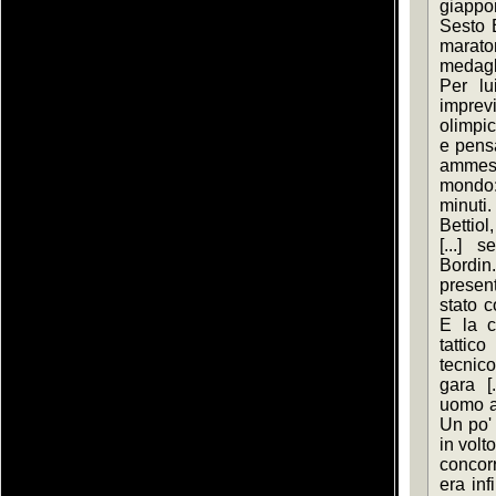
giappon
Sesto B
maraton
medagli
Per lu
imprev
olimpic
e pensa
ammess
mondo:
minut
Bettiol,
[...] 
Bordin
present
stato c
E la c
tattic
tecnico
gara [.
uomo as
Un po' 
in volto
concorr
era inf