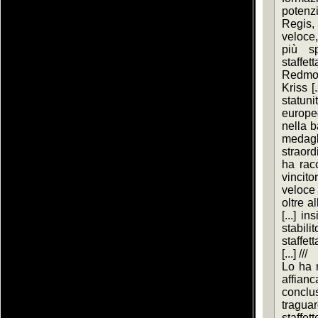
potenz
Regis, 
veloce,
più sp
staffe
Redmon
Kriss [.
statun
europeo 
nella ba
medag
straordi
ha racc
vincito
veloce s
oltre al
[...] i
stabili
staffett
[...] ///
Lo ha r
affianca
conclus
tragu
staffet