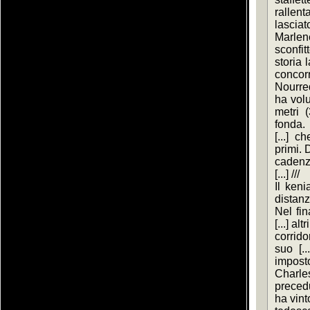
rallen
lascia
Marlen
sconfit
storia l
concorr
Nourredi
ha volu
metri (
fonda.
[...] c
primi. 
cadenza
[...] ///
Il keni
distanz
Nel fin
[...] al
corrido
suo [..
impost
Charl
precedu
ha vint