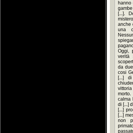
hanno 
gambe 
[...].
mister
anche du
una co
Nessuno
spiegar
pagano.
Oggi, p
verità
scopert
da due 
cosi Ge
[...] 
chiuder
vittori
morto.
calma 
di [...]
[...] p
[...] me
non po
primat
passato