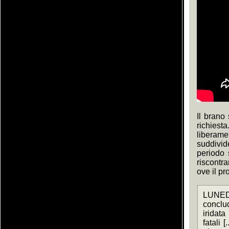
Il brano
richies
liberame
suddivid
periodo 
riscontr
ove il pr
LUNED
conclu
iridata
fatali [