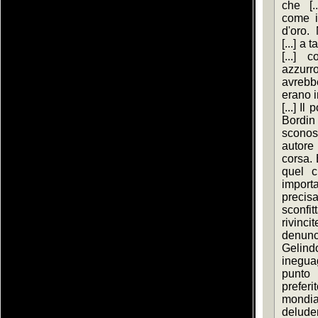
che [.
come il
d'oro.
[...] a
[...] 
azzurro
avrebbe
erano in
[...] Il
Bordin
sconos
autore 
corsa. 
quel c
import
precis
sconfi
rivinci
denunc
Gelin
inegua
punto
preferi
mondia
deluder