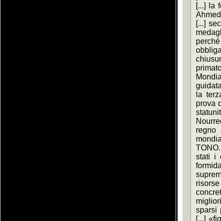
[...] la
Ahmed [
[...] s
medagli
perché
obblig
chiusur
primato
Mondial
guidata
la terz
prova de
statun
Nourred
regno 
mondiale
TONO. 
stati i
formid
suprem
risorse 
concret
migliori
sparsi 
[...] «