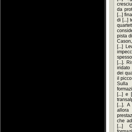
cresciu
da prot
[...] fi
di [...
quartet
conside
pista d
Cason, 
[...] 
impecca
spesso 
[...]. 
iridato 
dei qua
il picc
Sulla 
formazi
[...] e
transal
[...]. 
allo
prestaz
che ad
[...]
formaz