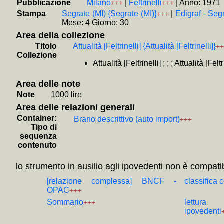
Pubblicazione
Milano
|
Feltrinelli
|
Anno: 1971
+++
+++
+
La *p
Stampa
Segrate (MI) {Segrate (MI)}
|
Edigraf - Segr
+++
+
Come 
Mese: 4 Giorno: 30
+++
Area della collezione
+
La *
Titolo
Attualità [Feltrinelli] {Attualità [Feltrinelli]}
++
Collezione
Kahn
+
Attualità [Feltrinelli] ; ; ; Attualità [Feltr
+
L' *A
Area delle note
+
L'*im
Note
1000 lire
+
Panor
Area delle relazioni generali
+
Affar
Container:
Brano descrittivo (auto import)
+++
+
Jeffe
Tipo di
sequenza
+
La *s
contenuto
+++
lo strumento in ausilio agli ipovedenti non è compatib
+
Menz
Robert 
[relazione complessa] BNCF -
classifica
OPAC
+++
+
Non 
Sommario
lettura
+++
Laird
+
ipovedenti
+
Saggi