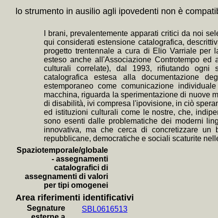
+
Ameri
lo strumento in ausilio agli ipovedenti non è compatib
+
Gli *
I brani, prevalentemente apparati critici da noi se
Davenp
qui considerati estensione catalografica, descritt
+
Il
progetto trentennale a cura di Elio Varriale per 
esteso anche all'Associazione Controtempo ed all
Comma
culturali correlate), dal 1993, rifiutando ogn
+
La *c
catalografica estesa alla documentazione degli
estemporaneo come comunicazione individuale fr
+
Co
macchina, riguarda la sperimentazione di nuove moda
Galbrai
di disabilità, ivi compresa l'ipovisione, in ciò spe
ed istituzioni culturali come le nostre, che, indi
+
I *l
sono esenti dalle problematiche dei moderni ling
Marsha
innovativa, ma che cerca di concretizzare un b
repubblicane, democratiche e sociali scaturite nelle 
+
Il *f
Spaziotemporale/globale
Stati 
- assegnamenti
Madiso
catalografici di
assegnamenti di valori
+
Stori
per tipi omogenei
sr.
+MA
Area riferimenti identificativi
+
Le *
Segnature
SBL0616513
esterne a