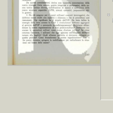
+
Colloc
+++
+
Colloc
Arezzo
+
Colloc
musica 
+
Colloc
+
Collo
Kirst,
Remarq
+
Colloc
+
Colloc
+
Coll
Vannegu
+
Colloc
Filippo,