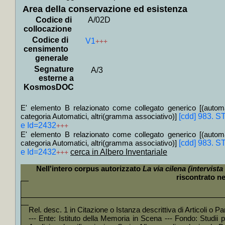
Debray
Area della conservazione ed esistenza
Codice di
A/02D
U
collocazione
+
ogg
Codice di
V1
+++
+
India
censimento
generale
+
Le 
Segnature
A/3
Miller
+
esterne a
KosmosDOC
+
Brev
Bartol
E' elemento B relazionato come collegato generico [(autom
+
Mont
categoria Automatici, altri(gramma associativo)]
[cdd] 983. S
e Id=2432
+++
+++
E' elemento B relazionato come collegato generico [(autom
categoria Automatici, altri(gramma associativo)]
[cdd] 983. S
+
Siber
e Id=2432
cerca in Albero Inventariale
+++
+
Breve
Nell'intero corpus autorizzato
La via cilena (intervist
+
Dal
riscontrato ne
Krassn
+
Che 
Rel. desc. 1 in Citazione o Istanza descrittiva di Articoli o 
+
Il *
--- Ente: Istituto della Memoria in Scena --- Fondo: Studii par