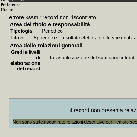
KosmosDO
+
Istituto 
errore kssml: record non riscontrato
Fondo
Area del titolo e responsabilità
+
Giovanni
Tipologia
Periodico
SubF
Titolo
Appendice. Il risultato elettorale e le sue implica
Area delle relazioni generali
+
Bibliote
Gradi e livelli
+
Carte d
di
la visualizzazione del sommario interatti
+
Bibliot
elaborazione
del record
libraria
+
Seri
+
Risc
corrispo
Sott
Il record non presenta relaz
+
Collo
Berlingu
Non sono state riscontrate relazioni descrittive per il valore sc
+
Collo