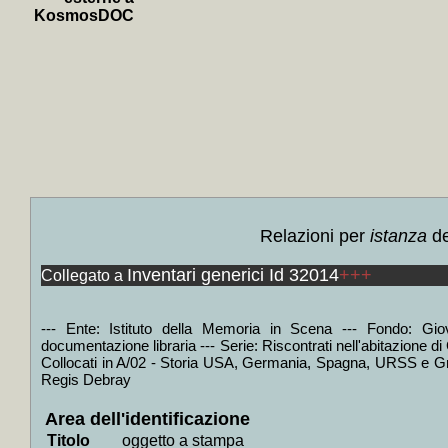
Vidal
+
KosmosDOC
+
Il *p
+
Liber
+
Soci
Castro
+
La *m
+
Zapat
+
Il *
maya, i
Relazioni per
istanza
de
+
Arr
Inventari generici Id 32014
+++
Paccin
Collegato a
+
Scand
+
Apolo
--- Ente: Istituto della Memoria in Scena --- Fondo: Giov
documentazione libraria --- Serie: Riscontrati nell'abitazione d
+
Discu
Collocati in A/02 - Storia USA, Germania, Spagna, URSS e Gran
Regis Debray
+
El pa
+
La *r
Area dell'identificazione
+
La *v
Titolo
oggetto a stampa