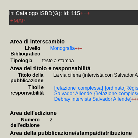
e Gran 
Fas
Catalogo ISBD(G); Id: 115
+++
in:
+
Estud
+MAP
+
Un pr
+
Ultim
+
Breve
Area di interscambio
Livello
Monografia
+++
+
La *p
Bibliografico
+
La 
Tipologia
testo a stampa
Hughe
Area del titolo e responsabilità
+
L' *hi
Titolo della
La via cilena (intervista con Salvador 
pubblicazione
+
Lula,
Titoli e
[relazione complessa] [ordinato]Régis
+
Ordine
responsabilità
Salvador Allende {[relazione compless
Debray intervista Salvador Allende}
+
Gli *
++
+
Brasi
Area dell'edizione
+
Stori
Numero
2
+++
dell'edizione
+
I *pr
Area della pubblicazione/stampa/distribuzione