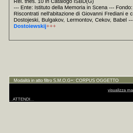
Rel. thes. 10 in Catalogo ISBD(G)
--- Ente: Istituto della Memoria in Scena --- Fondo
Riscontrati nell'abitazione di Giovanni Frediani e c
Dostojeski, Bulgakov, Lermontov, Cekov, Babel --
Dostoiewskij
+++
Modalità in atto filtro S.M.O.G+: CORPUS OGGETTO
visualizza ma
...ATTENDI...