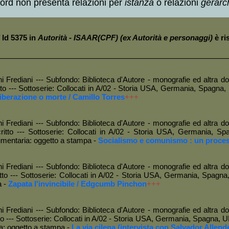
ecord non presenta relazioni per
istanza
o relazioni
gerarc
uzione degli USA
+MAP
+++
re dal Viet-Nam / John Kenneth Galbraith
+MAP
+++
della diplomazia americana / Charles Burton Marshall
+MAP
+++
lista [saggi in difesa della Costituzione degli Stati Uniti d'America] / A. 
Id 5375 in
Autorità - ISAAR(CPF) (ex Autorità e personaggi)
è ri
li USA [1865-1951] / Arthur Meier Schlesinger sr.
+MAP
+++
ne dell'impero e altre tristi verità / Gore Vidal
+MAP
+++
congresso del P.C. di Cuba
+MAP
+++
e o morte / Camillo Torres
+MAP
+++
tà Documentaria
 Frediani --- Subfondo: Biblioteca d'Autore - monografie ed altra doc
 a stampa
+MAP
+++
tto --- Sottoserie: Collocati in A/02 - Storia USA, Germania, Spagna
o e comunismo: un processo unico / Fidel Castro
+MAP
+++
iberazione o morte / Camillo Torres
+++
tà Documentaria
 a stampa
+MAP
+++
ia atomica / Antonio Ferri
+MAP
+++
nvincibile / Edgcumb Pinchon
+MAP
+++
 Frediani --- Subfondo: Biblioteca d'Autore - monografie ed altra doc
tà Documentaria
critto --- Sottoserie: Collocati in A/02 - Storia USA, Germania, 
 a stampa
+MAP
+++
umentaria: oggetto a stampa -
Socialismo e comunismo : un process
io della conquista (testimonianze azteche, maya, incas) / Miguel Leon-Po
 nostri (storia dei pellerossa) / Dario Paccino
+MAP
+++
 l'alluvione e dopo / Orazio Barbieri
+MAP
+++
 Frediani --- Subfondo: Biblioteca d'Autore - monografie ed altra doc
i Peron / Francesco Floris
+MAP
+++
to --- Sottoserie: Collocati in A/02 - Storia USA, Germania, Spagna
/ Fidel Castro
+MAP
+++
a -
Zapata l'invincibile / Edgcumb Pinchon
+++
 revolucionario cubano / Jose Marti
+MAP
+++
zione cubana / Fidel Castro
+MAP
+++
lena (intervista con Salvador Allende) / Regis Debray
+MAP
+++
 Frediani --- Subfondo: Biblioteca d'Autore - monografie ed altra doc
tà Documentaria
o --- Sottoserie: Collocati in A/02 - Storia USA, Germania, Spagna, U
 a stampa
+MAP
+++
a: oggetto a stampa -
La via cilena (intervista con Salvador Allend
'America / Killomb E. Washburn
+MAP
+++