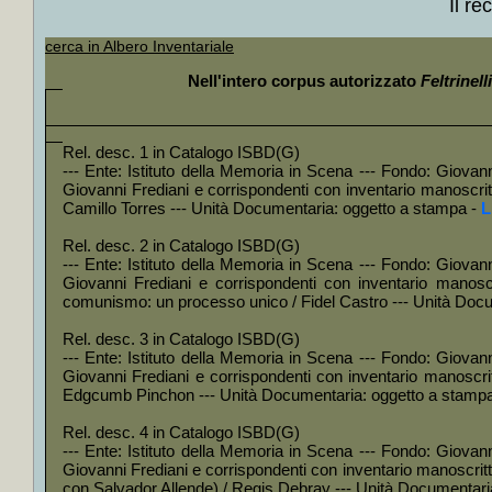
Il r
+
La *costit
+
Come usci
cerca in Albero Inventariale
+
I *limiti 
+
Il *federa
Nell'intero corpus autorizzato
Feltrinelli
+
Storia deg
+
Le *menzog
+
Il *primo 
+
Liberazion
Rel. desc. 1 in Catalogo ISBD(G)
Uni
--- Ente: Istituto della Memoria in Scena --- Fondo: Giovanni
+
oggetto
Giovanni Frediani e corrispondenti con inventario manoscri
+
Socialism
Camillo Torres --- Unità Documentaria: oggetto a stampa -
L
Uni
+
oggetto
+
La *minacc
Rel. desc. 2 in Catalogo ISBD(G)
+
Zapata l'i
--- Ente: Istituto della Memoria in Scena --- Fondo: Giovanni
Uni
Giovanni Frediani e corrispondenti con inventario manos
+
oggetto
comunismo: un processo unico / Fidel Castro --- Unità Doc
+
Il *rovesc
+
Arrivano i
Rel. desc. 3 in Catalogo ISBD(G)
+
Scandicci:
--- Ente: Istituto della Memoria in Scena --- Fondo: Giovanni
+
Apologia d
Giovanni Frediani e corrispondenti con inventario manoscrit
+
Discursos 
Edgcumb Pinchon --- Unità Documentaria: oggetto a stamp
+
El partido
+
La *rivolu
Rel. desc. 4 in Catalogo ISBD(G)
+
La *via ci
--- Ente: Istituto della Memoria in Scena --- Fondo: Giovanni
Uni
Giovanni Frediani e corrispondenti con inventario manoscritt
+
oggetto
con Salvador Allende) / Regis Debray --- Unità Documentari
+
Indiani d