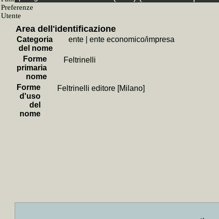
+
Estudios s
+
Un proces
+
Ultimi dis
Area dell'identificazione
+
Breve stor
+
La *politi
Categoria
ente
|
ente economico/impresa
+
La *vera e
del nome
+
L' *histoi
Forme
Feltrinelli
+
Lula, il p
primaria
+
Ordine e t
nome
+
Gli *ameri
+
Brasile XX
Forme
Feltrinelli editore [Milano]
+
Storia del
d'uso
+
I *preside
del
+
La *prima
nome
+
Come l'Am
+
La *grande
+
L' *Americ
+
L'*imperia
+
Panorama 
+
Affare Po
+
Jefferson
+
La *schiav
+
Menzogna 
+
Non fare l
+
Saggi [18
+
America i
+
Gli *Stati
+
Il *peric