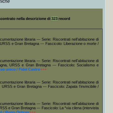
hiche
Hamilton, J. Jay, J. Madison
+MAP
+++
scontrato nella descrizione di
323
record
umentazione libraria --- Serie: Riscontrati nell'abitazione di
, URSS e Gran Bretagna --- Fascicolo: Liberazione o morte /
umentazione libraria --- Serie: Riscontrati nell'abitazione di
Spagna, URSS e Gran Bretagna --- Fascicolo: Socialismo e
o unico / Fidel Castro
+++
rtilla
+MAP
+++
umentazione libraria --- Serie: Riscontrati nell'abitazione di
, URSS e Gran Bretagna --- Fascicolo: Zapata l'invincibile /
umentazione libraria --- Serie: Riscontrati nell'abitazione di
RSS e Gran Bretagna --- Fascicolo: La *via cilena (intervista
e) / Regis Debray
+++