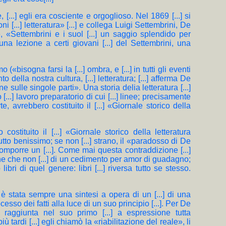
, [...] egli era cosciente e orgoglioso. Nel 1869 [...] si
i [...] letteratura» [...] e collega Luigi Settembrini, De
 «Settembrini e i suol [...] un saggio splendido per
 una lezione a certi giovani [...] del Settembrini, una
«bisogna farsi la [...] ombra, e [...] in tutti gli eventi
 della nostra cultura, [...] letteratura; [...] afferma De
e sulle singole parti». Una storia delia letteratura [...]
 [...] lavoro preparatorio di cui [...] linee; precisamente
rte, avrebbero costituito il [...] «Giornale storico della
ro costituito il [...] «Giornale storico della letteratura
 Tutto benissimo; se non [...] strano, il «paradosso di De
a comporre un [...]. Come mai questa contraddizione [...]
e che non [...] di un cedimento per amor di guadagno;
ibri di quel genere: libri [...] riversa tutto se stesso.
[...] è stata sempre una sintesi a opera di un [...] di una
sso dei fatti alla luce di un suo principio [...]. Per De
...] raggiunta nel suo primo [...] a espressione tutta
iù tardi [...] egli chiamò la «riabilitazione del reale», li