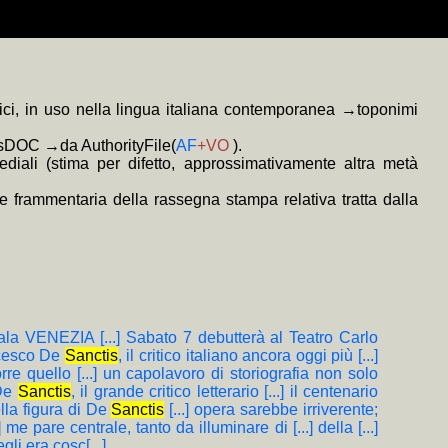
a (ONLUS) scrivendo il CF 94137860485
 E. Varriale, pref. P. Bassi e ricordo di M. Fagioli), LXVI+414, 16 €.
sicurezza (Google Analytics, soltanto come complemento tecnico, è
o prevalentemente anonimi redatti o diretti dal curatore quando si è
 ove
rato tramite i link
ne di Biblioteca Digitale relativi al nome proprio scelto
MauhOImKxIwslRpinA/feed
colorati
consentono l'esplorazione in sottofinestra
+MAP
(mappa di frequenza della trascrizione e
 della Privacy).
 Elio Varriale, e.v., s. sinossi; i titoli con sviluppo significativo in
tici, in uso nella lingua italiana contemporanea →toponimi
mosDOC →da AuthorityFile(
AF
+VO
).
diali (stima per difetto, approssimativamente altra metà
e frammentaria della rassegna stampa relativa tratta dalla
cala VENEZIA [...] Sabato 7 debutterà al Teatro Carlo
rancesco De
Sanctis
, il critico italiano ancora oggi più [...]
rre quello [...] un capolavoro di storiografia non solo
 De
Sanctis
, il grande critico letterario [...] il centenario
lla figura di De
Sanctis
[...] opera sarebbe irriverente;
.] me pare centrale, tanto da illuminare di [...] della [...]
gli era cosc[...]