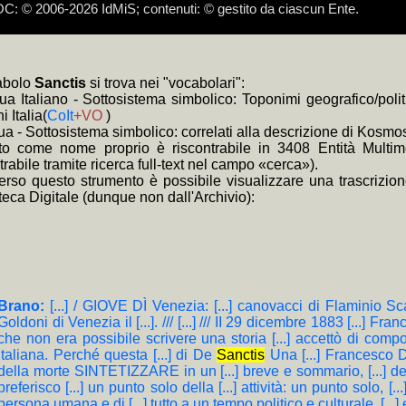
 © 2006-2026 IdMiS; contenuti: © gestito da ciascun Ente.
e devolvere il 5 per mille ad IdMiS - Istituto della Memoria in Scen
i, Partigiano a 15 anni, Firenze, IdMiS, 2015 (edizione critica a cura di
di kosmosdoc non hanno funzione per terzi, ma soltanto tecnica e di 
inossi, scomposizione nelle eterogenee dimensioni catalografiche, son
a: i link composti di + non necessitano il ricaricamento della pagina:
a: il sottoinsieme selezionato del corpus autorizzato può essere esplo
a: i link
e video tutorial cliccare:
+BD
forniscono i brani dell'intera indistinguibile documentazio
https://www.youtube.com/channel/UClzGp
venti per la bibliografia 70° Resistenza e Liberazione
zzato come assimilato anonimo, ai sensi dei provvedimenti del Garante
divisibile quale interpretazione univoca; altrimenti, esempio sul medesimo
izione), e
+KWPN
(brani delle trascrizioni relative)
cabolo
Sanctis
si trova nei "vocabolari":
testuali terminano in asis, asis-, acsis, rsis, ssis
gua Italiano - Sottosistema simbolico: Toponimi geografico/poli
 Italia(
CoIt
+VO
)
gua - Sottosistema simbolico: correlati alla descrizione di Kos
to come nome proprio è riscontrabile in 3408 Entità Multime
trabile tramite ricerca full-text nel campo «cerca»).
verso questo strumento è possibile visualizzare una trascrizion
teca Digitale (dunque non dall'Archivio):
Brano:
[...] / GIOVE DÌ Venezia: [...] canovacci di Flaminio S
Goldoni di Venezia il [...]. /// [...] /// II 29 dicembre 1883 [...] F
che non era possibile scrivere una storia [...] accettò di compo
italiana. Perché questa [...] di De
Sanctis
Una [...] Francesco
della morte SINTETIZZARE in un [...] breve e sommario, [...] de
preferisco [...] un punto solo della [...] attività: un punto solo, [..
persona umana e di [...] tutto a un tempo politico e culturale, [...] e