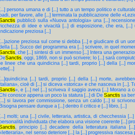
[...] persona umana e di [...] tutto a un tempo politico e culturale
badi, per favore, alle [...] terminata la pubblicazione delle «Lezion
Sanctis
pubblicò sulla «Nuova antologia» una [...] recensione,
ricchezza di idee e vivacità [...] di esposizione, che era, [...]
Indicazione preziosa [...]
[...]azione preziosa sul come si debba [...] e giudicare di un uomo (
della [...]. Succo del programma era [...] scrivere, in quel momento
Sanctis
, che [...] sintesi di un immenso [...] Intera una generazion
De
Sanctis
, oggi, 1869, non si può scrivere; lo [...] sarà compiuto
le linee che una quindicina [...] tardi, proprio [...] della [...] mo
lette[...]
[...]quindicina [...] tardi, proprio [...] della [...] morte, avrebbe
italiana», cioè di [...] si diceva «storica» e che nasceva in [...].
Sanctis
», e [...] nel [...] scriveva il saggio aveva [...] Morano 
Chi conosce appena un poco la statura [...] di De
Sanctis
sa ben
[...] si lavora per commissione, senza un caldo [...] si scrivono l
Bisogna pensare dunque a [...] dentro il critico e [...] libro, [...]
[...] molti; una [...] civile, letteraria, artistica, di checchessia 
personalità individuata che elabora una visione coerente [...] proce
Sanctis
, principio [...] decadere della letteratura italiana [
«letteraria», nel senso deteriore [...] la [...] progressiva riascesa p