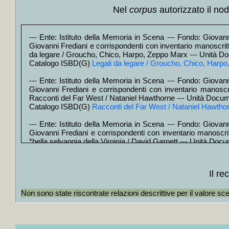
+
Miss mamm
Nel
corpus
autorizzato il nod
+
Colore lo
+
Non ho più
+
Stamattin
+
Un altro 
--- Ente: Istituto della Memoria in Scena --- Fondo: Giovanni
+
Il *padre 
Giovanni Frediani e corrispondenti con inventario manoscritto
+
Luce d'ot
da legare / Groucho, Chico, Harpo, Zeppo Marx --- Unità D
+
Pasto nud
Catalogo ISBD(G)
Legali da legare / Groucho, Chico, Harp
+
Olocausto
+
Ragazzi ne
--- Ente: Istituto della Memoria in Scena --- Fondo: Giovanni
+
Antiche s
Giovanni Frediani e corrispondenti con inventario manoscrit
+
Un povero
Racconti del Far West / Nataniel Hawthorne --- Unità Docum
+
A sangue 
Catalogo ISBD(G)
Racconti del Far West / Nataniel Hawtho
+
Rosso è l
+
Un luogo 
--- Ente: Istituto della Memoria in Scena --- Fondo: Giovanni
+
La *ballat
Giovanni Frediani e corrispondenti con inventario manoscritt
+
I *cani a
*bella selvaggia della Virginia / David Garnett --- Unità Do
+
Effetti col
Catalogo ISBD(G)
La bella selvaggia della Virginia / David G
+
Casa sull'
+
Quello col
+
Tropico de
--- Ente: Istituto della Memoria in Scena --- Fondo: Giovanni
Il r
+
Doppia co
Giovanni Frediani e corrispondenti con inventario manoscritto
+
Milagro / 
del tabacco / Erskine Caldwell --- Unità Documentaria: ogge
+
Nato il 4 
Non sono state riscontrate relazioni descrittive per il valore sc
Catalogo ISBD(G)
La via del tabacco / Erskine Caldwell
+++
+
Il *mio gu
+
Musica pe
--- Ente: Istituto della Memoria in Scena --- Fondo: Giovanni
+
Il *cavall
Giovanni Frediani e corrispondenti con inventario manoscritt
+
Les pionn
*lettera scarlatta / Nataniel Hawthorne --- Unità Documentar