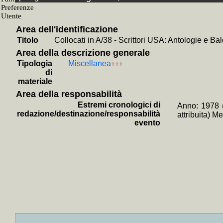
+
La *letter
+
Il *pianet
+
Il *mostro
+
Fermento d
Area dell'identificazione
+
Un luogo c
Titolo
Collocati in A/38 - Scrittori USA: Antologie e B
+
Il *dottor
+
Ritorno a 
Area della descrizione generale
+
Il *re del
Tipologia
Miscellanea
+++
+
Colazione
di
+
La *prossi
materiale
+
Maggie e a
+
L'uomo in 
Area della responsabilità
+
Una lante
Estremi cronologici di
Anno: 1978 (
+
Per piace
redazione/destinazione/responsabilità
+
Dimmi da q
attribuita) 
+
Citarsi a
evento
+
Saperla l
+
I Beats (a
+
Nel mare 
+
Mutazioni
+
Vincitori 
+
Mattino, 
+
America A
+
Gli *assas
+
Terra trag
+
Sulla stra
+
Il *fiume 
+
Giorni sul