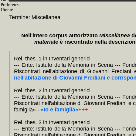
+
Istituto 
Fondo
Termine: Miscellanea
+
Giovanni
SubF
Nell'intero corpus autorizzato
Miscellanea
de
+
Bibliote
materiale
è riscontrato nella descrizion
+
Carte d
Seri
Rel. thes. 1 in Inventari generici
+
Risc
--- Ente: Istituto della Memoria in Scena --- Fond
corrispon
Riscontrati nell'abitazione di Giovanni Frediani
nell'abitazione di Giovanni Frediani e corrispon
Sott
+
«Io e 
Rel. thes. 2 in Inventari generici
Fas
--- Ente: Istituto della Memoria in Scena --- Fond
+
«Io e
Riscontrati nell'abitazione di Giovanni Frediani e c
famiglia» -
«Io e famiglia»
+++
U
+
Dis
Rel. thes. 3 in Inventari generici
Nel no
--- Ente: Istituto della Memoria in Scena --- Fond
Riscontrati nell'abitazione di Giovanni Frediani e c