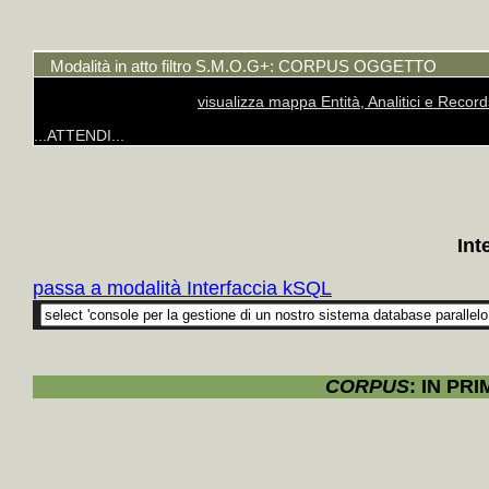
Fas
+
Racco
Modalità in atto filtro S.M.O.G+: CORPUS OGGETTO
di Arbu
visualizza mappa Entità, Analitici e Recor
U
...ATTENDI...
+
gi
novem
Nel nodo
+
Frutt
Int
originale
passa a modalità Interfaccia kSQL
Sott
+
[Docum
Fas
+
Ricev
CORPUS
: IN PR
del Vi
materi
Giovan