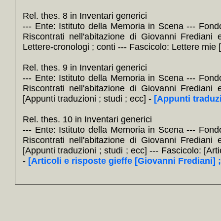
Fas
Rel. thes. 8 in Inventari generici
+
Lette
--- Ente: Istituto della Memoria in Scena --- Fond
So
Riscontrati nell'abitazione di Giovanni Frediani 
+
195
Lettere-cronologi ; conti --- Fascicolo: Lettere mie
Nel nod
Rel. thes. 9 in Inventari generici
+
[Appun
--- Ente: Istituto della Memoria in Scena --- Fond
Fas
Riscontrati nell'abitazione di Giovanni Frediani 
+
[Arti
[Appunti traduzioni ; studi ; ecc] -
[Appunti traduzi
appunti
Rel. thes. 10 in Inventari generici
So
--- Ente: Istituto della Memoria in Scena --- Fond
+
194
Riscontrati nell'abitazione di Giovanni Frediani 
[Appunti traduzioni ; studi ; ecc] --- Fascicolo: [Arti
Nel nod
-
[Articoli e risposte gieffe [Giovanni Frediani] ;
+
Riscon
inventa
inventari
Sott
+
[Misce