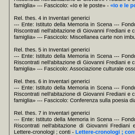
+
Misce
famiglia» --- Fascicolo: «Io e le poste» -
«Io e le 
+
Misce
So
Rel. thes. 4 in Inventari generici
+
Stat
--- Ente: Istituto della Memoria in Scena --- Fond
Riscontrati nell'abitazione di Giovanni Frediani e c
+
cong
famiglia» --- Fascicolo: Miscellanea carte non imb
Nel no
+
Assoc
Rel. thes. 5 in Inventari generici
--- Ente: Istituto della Memoria in Scena --- Fond
So
Riscontrati nell'abitazione di Giovanni Frediani e c
+
Elen
famiglia» --- Fascicolo: Associazione culturale oss
venerd
Nel no
Rel. thes. 6 in Inventari generici
--- Ente: Istituto della Memoria in Scena --- Fond
+
Confe
Riscontrati nell'abitazione di Giovanni Frediani e c
So
famiglia» --- Fascicolo: Conferenza sulla poesia di
+
«Ma
Rel. thes. 7 in Inventari generici
agosto
--- Ente: Istituto della Memoria in Scena --- Fond
Nel no
Riscontrati nell'abitazione di Giovanni Frediani 
+
Letter
Lettere-cronologi ; conti -
Lettere-cronologi ; con