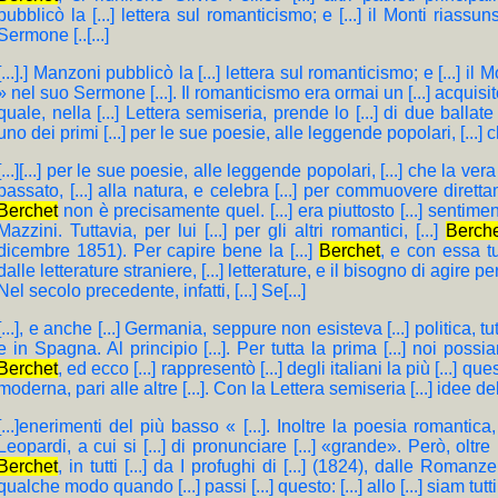
pubblicò la [...] lettera sul romanticismo; e [...] il Monti riassuns
Sermone [..[...]
[...].] Manzoni pubblicò la [...] lettera sul romanticismo; e [...] il M
» nel suo Sermone [...]. Il romanticismo era ormai un [...] acquisito, 
quale, nella [...] Lettera semiseria, prende lo [...] di due ball
uno dei primi [...] per le sue poesie, alle leggende popolari, [...] ch
[...][...] per le sue poesie, alle leggende popolari, [...] che la ve
passato, [...] alla natura, e celebra [...] per commuovere direttame
Berchet
non è precisamente quel. [...] era piuttosto [...] sentiment
Mazzini. Tuttavia, per lui [...] per gli altri romantici, [...]
Berch
dicembre 1851). Per capire bene la [...]
Berchet
, e con essa tut
dalle letterature straniere, [...] letterature, e il bisogno di agire per
Nel secolo precedente, infatti, [...] Se[...]
[...], e anche [...] Germania, seppure non esisteva [...] politica, tut
e in Spagna. Al principio [...]. Per tutta la prima [...] noi poss
Berchet
, ed ecco [...] rappresentò [...] degli italiani la più [...] ques
moderna, pari alle altre [...]. Con la Lettera semiseria [...] idee del 
[...]enerimenti del più basso « [...]. Inoltre la poesia romantica,
Leopardi, a cui si [...] di pronunciare [...] «grande». Però, oltre [.
Berchet
, in tutti [...] da I profughi di [...] (1824), dalle Romanze
qualche modo quando [...] passi [...] questo: [...] allo [...] siam tutti! Su