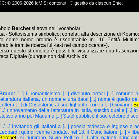
 © 2006-2026 IdMiS; contenuti: © gestito da ciascun Ente.
e devolvere il 5 per mille ad IdMiS - Istituto della Memoria in Scen
i, Partigiano a 15 anni, Firenze, IdMiS, 2015 (edizione critica a cura di
di kosmosdoc non hanno funzione per terzi, ma soltanto tecnica e di 
inossi, scomposizione nelle eterogenee dimensioni catalografiche, son
a: i link composti di + non necessitano il ricaricamento della pagina:
a: il sottoinsieme selezionato del corpus autorizzato può essere esplo
a: i link
e video tutorial cliccare:
+BD
forniscono i brani dell'intera indistinguibile documentazio
https://www.youtube.com/channel/UClzGp
venti per la bibliografia 70° Resistenza e Liberazione
zzato come assimilato anonimo, ai sensi dei provvedimenti del Garante
divisibile quale interpretazione univoca; altrimenti, esempio sul medesimo
izione), e
+KWPN
(brani delle trascrizioni relative)
cabolo
Berchet
si trova nei "vocabolari":
testuali terminano in asis, asis-, acsis, rsis, ssis
gua - Sottosistema simbolico: correlati alla descrizione di Kos
to come nome proprio è riscontrabile in 116 Entità Multimed
trabile tramite ricerca full-text nel campo «cerca»).
verso questo strumento è possibile visualizzare una trascrizion
teca Digitale (dunque non dall'Archivio):
Brano:
[...] il romanticismo [...] divenuto ormai [...] comun
letteratura italiana, un nome e una data; [...] nome è quello de
Lettera [...] di Crisostomo al suo figliuolo, con la [...] Giovanni
Be
[...] rinnovamento della letteratura in Italia, suscitò quelle [...] i
stesso anno poi Madame [...] Staèl pubblicò il suo celebrè discors
[...]...] invitando gli italiani a [...] poesia tedesca e inglese e 
Leopardi; quindi venne fondato, nel 18, il Conciliatore, [...] » libe
Berchet
, si riunirono Silvio Pellico [...] altri patrioti princ