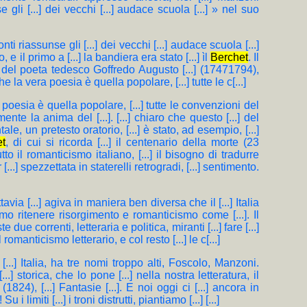
e gli [...] dei vecchi [...] audace scuola [...] » nel suo
onti riassunse gli [...] dei vecchi [...] audace scuola [...]
e il primo a [...] la bandiera era stato [...] ìl
Berchet
. Il
ate del poeta tedesco Goffredo Augusto [...] (17471794),
e la vera poesia è quella popolare, [...] tutte le c[...]
ra poesia è quella popolare, [...] tutte le convenzioni del
nte la anima del [...]. [...] chiaro che questo [...] del
ale, un pretesto oratorio, [...] è stato, ad esempio, [...]
et
, di cui si ricorda [...] il centenario della morte (23
to il romanticismo italiano, [...] il bisogno di tradurre
 [...] spezzettata in staterelli retrogradi, [...] sentimento.
tavia [...] agiva in maniera ben diversa che il [...] Italia
iamo ritenere risorgimento e romanticismo come [...]. Il
te due correnti, letteraria e politica, miranti [...] fare [...]
romanticismo letterario, e col resto [...] le c[...]
 [...] Italia, ha tre nomi troppo alti, Foscolo, Manzoni.
..] storica, che lo pone [...] nella nostra letteratura, il
 (1824), [...] Fantasie [...]. E noi oggi ci [...] ancora in
 i limiti [...] i troni distrutti, piantiamo [...] [...]