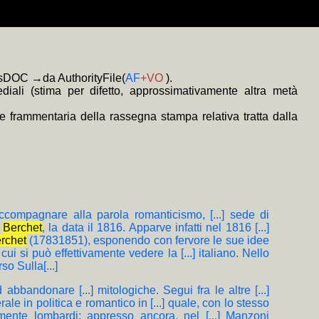
a (ONLUS) scrivendo il CF 94137860485
 E. Varriale, pref. P. Bassi e ricordo di M. Fagioli), LXVI+414, 16 €.
sicurezza (Google Analytics, soltanto come complemento tecnico, è
o prevalentemente anonimi redatti o diretti dal curatore quando si è
 ove
rato tramite i link
ne di Biblioteca Digitale relativi al nome proprio scelto
MauhOImKxIwslRpinA/feed
colorati
consentono l'esplorazione in sottofinestra
+MAP
(mappa di frequenza della trascrizione e
 della Privacy).
 Elio Varriale, e.v., s. sinossi; i titoli con sviluppo significativo in
mosDOC →da AuthorityFile(
AF
+VO
).
iali (stima per difetto, approssimativamente altra metà
e frammentaria della rassegna stampa relativa tratta dalla
e accompagnare alla parola romanticismo, [...] sede di
l
Berchet
, la data il 1816. Apparve infatti nel 1816 [...]
rchet
(17831851), esponendo con fervore le sue idee
n cui si può effettivamente vedere la [...] italiano. Nello
o Sulla[...]
ad abbandonare [...] mitologiche. Segui fra le altre [...]
rale in politica e romantico in [...] quale, con lo stesso
ipalmente lombardi: appresso ancora, nel [...] Manzoni