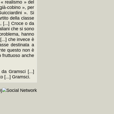
l « realismo » del
« già-cobino », per
uicciardini ». Si
rtito della classe
s, [...] Croce o da
aliani che si sono
o problema, hanno
 [...] che invece è
lasse destinata a
mente questo non è
ro fruttuoso anche
 da Gramsci [...]
to [...] Gramsci.
)