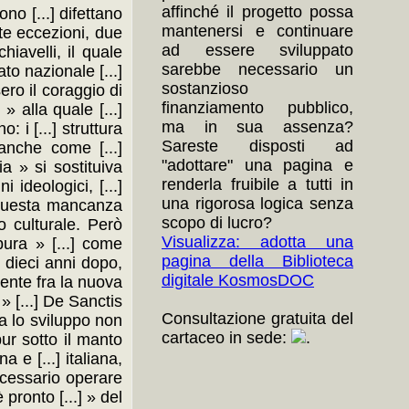
affinché il progetto possa
ono [...] difettano
mantenersi e continuare
ste eccezioni, due
ad essere sviluppato
iavelli, il quale
sarebbe necessario un
to nazionale [...]
sostanzioso
ero il coraggio di
finanziamento pubblico,
» alla quale [...]
ma in sua assenza?
: i [...] struttura
Sareste disposti ad
 anche come [...]
"adottare" una pagina e
a » si sostituiva
renderla fruibile a tutti in
 ideologici, [...]
una rigorosa logica senza
] questa mancanza
scopo di lucro?
o culturale. Però
Visualizza: adotta una
epura » [...] come
pagina della Biblioteca
.] dieci anni dopo,
digitale KosmosDOC
stente fra la nuova
 » [...] De Sanctis
Consultazione gratuita del
ria lo sviluppo non
cartaceo in sede:
.
 pur sotto il manto
a e [...] italiana,
ecessario operare
 pronto [...] » del