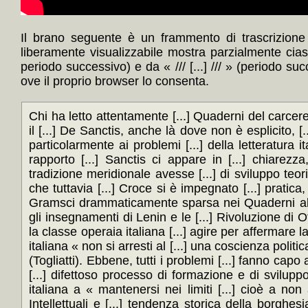
Il brano seguente è un frammento di trascrizione 
liberamente visualizzabile mostra parzialmente cia
periodo successivo) e da « /// [...] /// » (periodo su
ove il proprio browser lo consenta.
Chi ha letto attentamente [...] Quaderni del carcer
il [...] De Sanctis, anche là dove non è esplicito, [
particolarmente ai problemi [...] della letteratura ital
rapporto [...] Sanctis ci appare in [...] chiare
tradizione meridionale avesse [...] di sviluppo teoric
che tuttavia [...] Croce si è impegnato [...] pratica
Gramsci drammaticamente sparsa nei Quaderni altro 
gli insegnamenti di Lenin e le [...] Rivoluzione di Ot
la classe operaia italiana [...] agire per affermare l
italiana « non si arresti al [...] una coscienza politi
(Togliatti). Ebbene, tutti i problemi [...] fanno cap
[...] difettoso processo di formazione e di sviluppo 
italiana a « mantenersi nei limiti [...] cioè a no
Intellettuali e [...] tendenza storica della borghesi