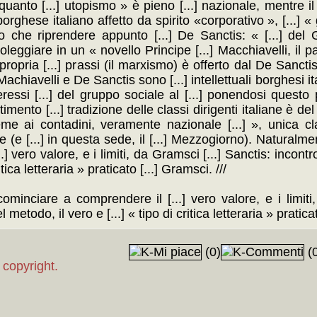
 quanto [...] utopismo » è pieno [...] nazionale, mentre i
.] borghese italiano affetto da spirito «corporativo », [...] 
io che riprendere appunto [...] De Sanctis: « [...] del G
ggiare in un « novello Principe [...] Macchiavelli, il pa
ria propria [...] prassi (il marxismo) è offerto dal De Sancti
chiavelli e De Sanctis sono [...] intellettuali borghesi it
teressi [...] del gruppo sociale al [...] ponendosi quest
timento [...] tradizione delle classi dirigenti italiane è del
ieme ai contadini, veramente nazionale [...] », unica c
one (e [...] in questa sede, il [...] Mezzogiorno). Natural
.] vero valore, e i limiti, da Gramsci [...] Sanctis: incont
itica letteraria » praticato [...] Gramsci. ///
minciare a comprendere il [...] vero valore, e i limiti,
metodo, il vero e [...] « tipo di critica letteraria » pratica
(0)
(0
 copyright.