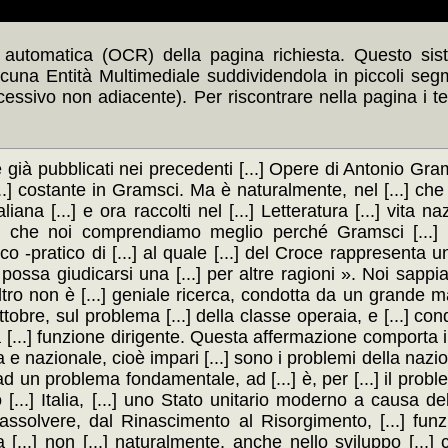
automatica (OCR) della pagina richiesta. Questo siste
scuna Entità Multimediale suddividendola in piccoli seg
ccessivo non adiacente). Per riscontrare nella pagina i t
e già pubblicati nei precedenti [...] Opere di Antonio Gr
...] costante in Gramsci. Ma è naturalmente, nel [...] che 
iana [...] e ora raccolti nel [...] Letteratura [...] vita naz
zza, che noi comprendiamo meglio perché Gramsci [...]
o -pratico di [...] al quale [...] del Croce rappresenta un 
, possa giudicarsi una [...] per altre ragioni ». Noi sappia
non è [...] geniale ricerca, condotta da un grande marx
tobre, sul problema [...] della classe operaia, e [...] cond
a [...] funzione dirigente. Questa affermazione comporta inf
ca e nazionale, cioè impari [...] sono i problemi della nazi
o ad un problema fondamentale, ad [...] è, per [...] il prob
[...] Italia, [...] uno Stato unitario moderno a causa del
n assolvere, dal Rinascimento al Risorgimento, [...] fu
a [...] non [...] naturalmente, anche nello sviluppo [...]