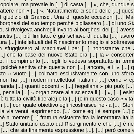
opolare, ma prevale in [...] di casta [...] », che, dunque s
arattere non « [...] ». Naturalmente ci sono delle [...] que
l giudizio di Gramsci. Una di queste eccezioni [...] Mach
] borghesi del suo tempo perché pigliassero [...] di uno Sta
o, si rivolgeva anch'egli invano ai borghesi del [...] avess
is [...] più limitato, è già schiavo di quella [...] lavoro 
ra [...] intellettuali del Rinascimento meglio si sottraevano
non sfuggissero al Machiavelli per [...] nonostante che
..] che la base del nuovo Stato era [...] la « consorteri
, il compimento [...] egli lo vedeva soprattutto in termini
] poiché sentiva che questa non [...] ancora, e il « [...
questo « vuoto [...] colmato esclusivamente con uno sforz
on ha [...] moderni intellettuali italiani. [...] come « 
 manda [...] quanti docenti « [...] hegeliana » più può; [..
pena la [...] « organizzare alla scienza il [...] », [...] esi
 tutta la civiltà liberale) e la [...] (e in questo caso « vita
[...] con quale obiettivo egli ricostruisce nel-la [...] Sto
...] via via venuti esprimendo. [...] come egli è sempre [...]
 a mettere [...] frattura esistente fra la letteratura italian
.] Stato unitario uscito dal Risorgimento e che [...] è n
...] che sia finalmente espressione [...]. [...] però come è