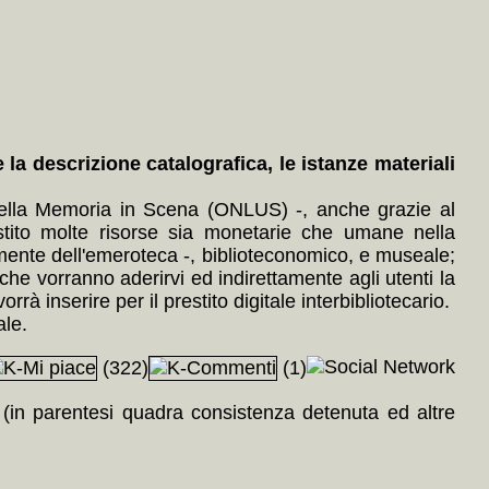
a descrizione catalografica, le istanze materiali
 della Memoria in Scena (ONLUS) -, anche grazie al
tito molte risorse sia monetarie che umane nella
almente dell'emeroteca -, biblioteconomico, e museale;
he vorranno aderirvi ed indirettamente agli utenti la
rà inserire per il prestito digitale interbibliotecario.
ale.
(322)
(1)
a (in parentesi quadra consistenza detenuta ed altre