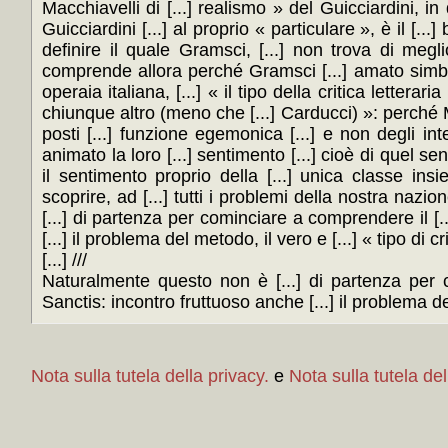
Macchiavelli di [...] realismo » del Guicciardini, in
Guicciardini [...] al proprio « particulare », è il [..
definire il quale Gramsci, [...] non trova di megl
comprende allora perché Gramsci [...] amato simbole
operaia italiana, [...] « il tipo della critica lettera
chiunque altro (meno che [...] Carducci) »: perché Ma
posti [...] funzione egemonica [...] e non degli in
animato la loro [...] sentimento [...] cioè di quel sen
il sentimento proprio della [...] unica classe ins
scoprire, ad [...] tutti i problemi della nostra nazi
[...] di partenza per cominciare a comprendere il [..
[...] il problema del metodo, il vero e [...] « tipo di cr
[...] ///
Naturalmente questo non è [...] di partenza per co
Sanctis: incontro fruttuoso anche [...] il problema del 
Nota sulla tutela della privacy.
e
Nota sulla tutela del