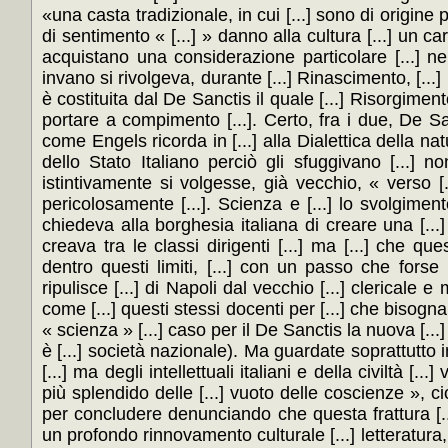
«una casta tradizionale, in cui [...] sono di origine p
di sentimento « [...] » danno alla cultura [...] un c
acquistano una considerazione particolare [...] ne
invano si rivolgeva, durante [...] Rinascimento, [...
è costituita dal De Sanctis il quale [...] Risorgiment
portare a compimento [...]. Certo, fra i due, De Sanct
come Engels ricorda in [...] alla Dialettica della natu
dello Stato Italiano perciò gli sfuggivano [...] 
istintivamente si volgesse, già vecchio, « verso [.
pericolosamente [...]. Scienza e [...] lo svolgimento
chiedeva alla borghesia italiana di creare una [...
creava tra le classi dirigenti [...] ma [...] che 
dentro questi limiti, [...] con un passo che forse n
ripulisce [...] di Napoli dal vecchio [...] clericale e
come [...] questi stessi docenti per [...] che bisogna, 
« scienza » [...] caso per il De Sanctis la nuova [...] è
è [...] società nazionale). Ma guardate soprattutto in 
[...] ma degli intellettuali italiani e della civiltà [
più splendido delle [...] vuoto delle coscienze », cioè
per concludere denunciando che questa frattura [..
un profondo rinnovamento culturale [...] letteratura, [