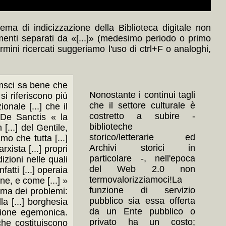
ma di indicizzazione della Biblioteca digitale non
menti separati da «[...]» (medesimo periodo o primo
ermini ricercati suggeriamo l'uso di ctrl+F o analoghi,
amsci sa bene che
Nonostante i continui tagli
si riferiscono più
che il settore culturale è
ionale [...] che il
costretto a subire -
 De Sanctis « la
biblioteche
[...] del Gentile,
storico/letterarie ed
mo che tutta [...]
Archivi storici in
ista [...] propri
particolare -, nell'epoca
izioni nelle quali
del Web 2.0 non
atti [...] operaia
termovalorizziamoci!La
one, e come [...] »
funzione di servizio
lema dei problemi:
pubblico sia essa offerta
la [...] borghesia
da un Ente pubblico o
nzione egemonica.
privato ha un costo;
 che costituiscono