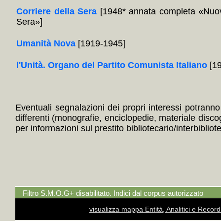
Corriere della Sera
[1948* annata completa «Nuov
Sera»]
Umanità Nova
[1919-1945]
l'Unità. Organo del Partito Comunista Italiano
[19
Eventuali segnalazioni dei propri interessi potranno i
differenti (monografie, enciclopedie, materiale disc
per informazioni sul prestito bibliotecario/interbibliot
Filtro S.M.O.G+ disabilitato. Indici dal corpus autorizzato
visualizza mappa Entità, Analitici e Recor