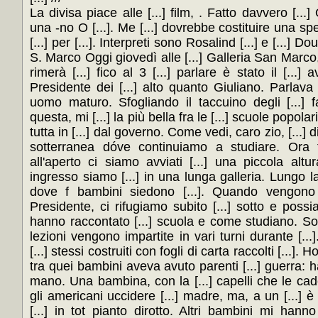
La divisa piace alle [...] film, . Fatto davvero [...] 
una -no O [...]. Me [...] dovrebbe costituire una sp
[...] per [...]. Interpreti sono Rosalind [...] e [...] D
S. Marco Oggi giovedì alle [...] Galleria San Marco, 
rimerà [...] fico al 3 [...] parlare è stato il [...
Presidente dei [...] alto quanto Giuliano. Parlava 
uomo maturo. Sfogliando il taccuino degli [...] fa
questa, mi [...] la più bella fra le [...] scuole popola
tutta in [...] dal governo. Come vedi, caro zio, [...] d
sotterranea dóve continuiamo a studiare. Ora te
all'aperto ci siamo avviati [...] una piccola altu
ingresso siamo [...] in una lunga galleria. Lungo la 
dove f bambini siedono [...]. Quando vengono gli
Presidente, ci rifugiamo subito [...] sotto e possi
hanno raccontato [...] scuola e come studiano. Sono
lezioni vengono impartite in vari turni durante [..
[...] stessi costruiti con fogli di carta raccolti [...].
tra quei bambini aveva avuto parenti [...] guerra: h
mano. Una bambina, con la [...] capelli che le cadev
gli americani uccidere [...] madre, ma, a un [...] 
[...] in tot pianto dirotto. Altri bambini mi hanno 