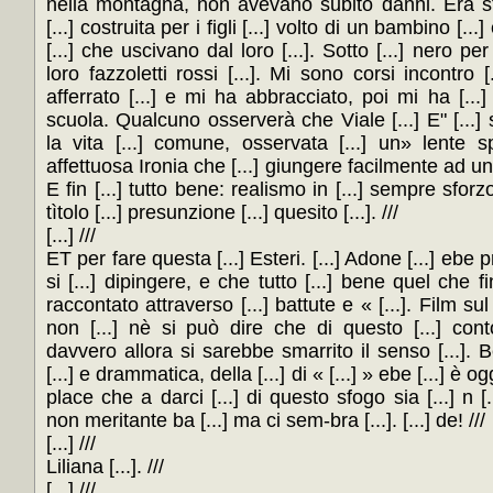
nella montagna, non avevano subito danni. Era 
[...] costruita per i figli [...] volto di un bambino [..
[...] che uscivano dal loro [...]. Sotto [...] nero per
loro fazzoletti rossi [...]. Mi sono corsi incontro 
afferrato [...] e mi ha abbracciato, poi mi ha [..
scuola. Qualcuno osserverà che Viale [...] E" [...] so
la vita [...] comune, osservata [...] un» lente s
affettuosa Ironia che [...] giungere facilmente ad una 
E fin [...] tutto bene: realismo in [...] sempre sfor
tìtolo [...] presunzione [...] quesito [...]. ///
[...] ///
ET per fare questa [...] Esteri. [...] Adone [...] ebe 
si [...] dipingere, e che tutto [...] bene quel che 
raccontato attraverso [...] battute e « [...]. Film su
non [...] nè si può dire che di questo [...] conto
davvero allora si sarebbe smarrito il senso [...].
[...] e drammatica, della [...] di « [...] » ebe [...] è
place che a darci [...] di questo sfogo sia [...] n [..
non meritante ba [...] ma ci sem-bra [...]. [...] de! ///
[...] ///
Liliana [...]. ///
[...] ///