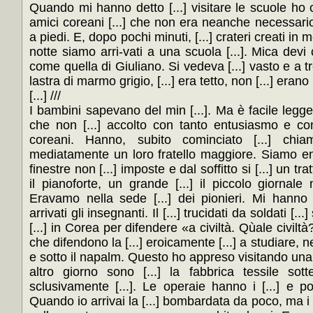
[...] ///
I bambini sapevano del min [...]. Ma è facile legger
che non [...] accolto con tanto entusiasmo e con
coreani. Hanno, subito cominciato [...] chia
mediatamente un loro fratello maggiore. Siamo entr
finestre non [...] imposte e dal soffitto si [...] un tra
il pianoforte, un grande [...] il piccolo giornale 
Eravamo nella sede [...] dei pionieri. Mi hanno 
arrivati gli insegnanti. Il [...] trucidati da soldati [...
[...] in Corea per difendere «a civiltà. Qùale civiltà? 
che difendono la [...] eroicamente [...] a studiare, n
e sotto il napalm. Questo ho appreso visitando una [
altro giorno sono [...] la fabbrica tessile so
sclusivamente [...]. Le operaie hanno i [...] e po
Quando io arrivai la [...] bombardata da poco, ma i 