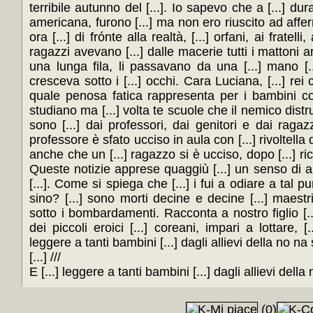
terribile autunno del [...]. Io sapevo che a [...] du
americana, furono [...] ma non ero riuscito ad affer
ora [...] di frónte alla realtà, [...] orfani, ai fratell
ragazzi avevano [...] dalle macerie tutti i mattoni anc
una lunga fila, li passavano da una [...] mano [.
cresceva sotto i [...] occhi. Cara Luciana, [...] rei c
quale penosa fatica rappresenta per i bambini cor
studiano ma [...] volta te scuole che il nemico dist
sono [...] dai professori, dai genitori e dai ragazz
professore è sfato ucciso in aula con [...] rivoltella
anche che un [...] ragazzo si è ucciso, dopo [...] ric
Queste notizie apprese quaggiù [...] un senso di
[...]. Come si spiega che [...] i fui a odiare a tal pu
sino? [...] sono morti decine e decine [...] maestri
sotto i bombardamenti. Racconta a nostro figlio [...
dei piccoli eroici [...] coreani, impari a lottare, [.
leggere a tanti bambini [...] dagli allievi della no na 
[...] ///
E [...] leggere a tanti bambini [...] dagli allievi della
(0)