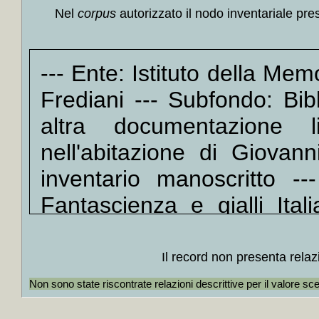
Nel
corpus
autorizzato il nodo inventariale pre
+
Morte
+
Maled
+
Il *n
--- Ente: Istituto della Me
+
Dunqu
+
Futur
Frediani --- Subfondo: Bib
+
Il *l
altra documentazione li
+
Ti fa
nell'abitazione di Giovan
+++
+
Seque
inventario manoscritto --
+
Parti
Fantascienza e gialli Ital
+
La *v
+
Sarti
l'assassino / Sandro Toni 
Macchia
stampa
Il record non presenta relaz
+
Un tr
Catalogo ISBD(G)
Sarti 
+++
Non sono state riscontrate relazioni descrittive per il valore sc
+
I *se
Toni
+++