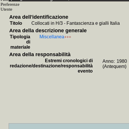
+
L' *e
+
Roman
Area dell'identificazione
+
Il *r
Titolo
Collocati in H/3 - Fantascienza e gialli Italia
+
Nuovi 
Area della descrizione generale
+
Un
Tipologia
Miscellanea
+++
Montan
di
materiale
+
Isola
Area della responsabilità
+
Le *m
Estremi cronologici di
Anno: 1980 
+
Scher
redazione/destinazione/responsabilità
(Antequem)
evento
+
A che
+
Sotto
+
Il *r
+
Uomo 
+
Il *r
+
La *r
+
La *ma
+
Missi