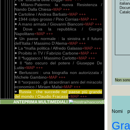
itali
+
Milano-Palermo: la nuova Resistenza /
Docum
Nando Dalla Chiesa
+MAP
+++
Catal
+
Cartoline / Andrea Barbato
+MAP
+++
+
1944 colpo grosso / Pino Corrias
+MAP
+++
+
A mano armata / Giovanni Bianconi
+MAP
+++
+
Dove va la repubblica / Giorgio
Napolitano
+MAP
+++
+
Un paese normale : la sinistra e il futuro
dell'Italia / Massimo D'Alema
+MAP
+++
+
La *mafia politica / Alfredo Galasso
+MAP
+++
+
Proibito in TV / Fabrizio Carbone
+MAP
+++
+
Il *fuggiasco / Massimo Carlotto
+MAP
+++
+
Il *lato oscuro del potere / Giuseppe De
Lutiis
+MAP
+++
+
Berlusconi : una biografia non autorizzata /
Michele Gambino
+MAP
+++
Non sono 
+
Il *sorpasso . gli straordinari anni del miracolo
economico / Miriam Mafai
+MAP
+++
+
Russia : che succede nel paese più grande
del mondo / Claudio Fracassi
+MAP
+++
Unità Documentaria
ANTEPRIMA MULTIMEDIALI
+
oggetto a stampa
+MAP
+++
+
Repubblica italiana. Fatti, misfatti, vergogne
Nomi pr
1946-1992
+MAP
+++
+
Misteri d'Italia : i casi di blunotte / Carlo
Gr
Lucarelli
+MAP
+++
+
Collocati in C/4 - Storia romana e