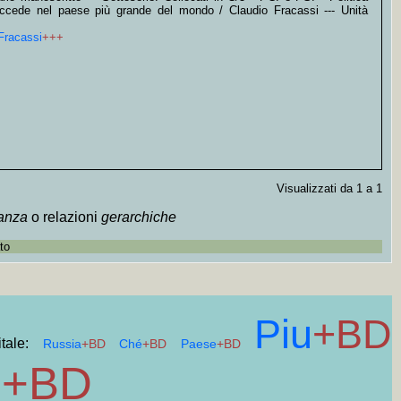
 succede nel paese più grande del mondo / Claudio Fracassi --- Unità
Fracassi
+++
Visualizzati da 1 a 1
tanza
o relazioni
gerarchiche
to
Piu
+BD
itale:
Russia
+BD
Ché
+BD
Paese
+BD
i
+BD