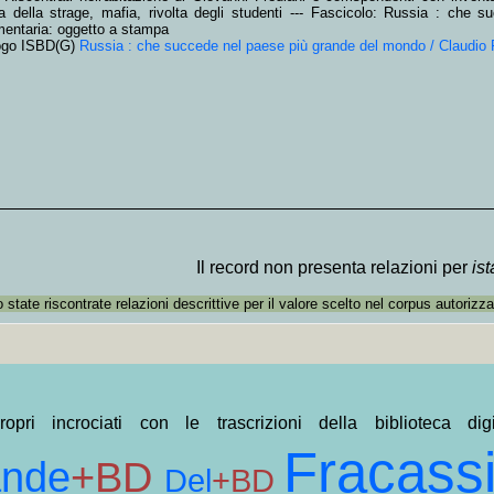
ana della strage, mafia, rivolta degli studenti --- Fascicolo: Russia : che
entaria: oggetto a stampa
ogo ISBD(G)
Russia : che succede nel paese più grande del mondo / Claudio 
Il record non presenta relazioni per
is
state riscontrate relazioni descrittive per il valore scelto nel corpus autorizza
opri incrociati con le trascrizioni della biblioteca dig
Fracass
ande
+BD
Del
+BD