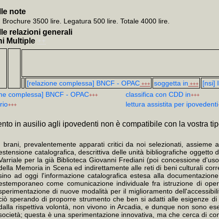
le note
Brochure 3500 lire. Legatura 500 lire. Totale 4000 lire.
le relazioni generali
i Multiple
++
[relazione complessa] BNCF - OPAC
soggetta in
[nsi]
+++
+++
one complessa] BNCF - OPAC
classifica con CDD in
+++
+++
io
lettura assistita per ipovedenti
+++
ento in ausilio agli ipovedenti non è compatibile con la vostra ti
I brani, prevalentemente apparati critici da noi selezionati, assieme a
estensione catalografica, descrittiva delle unità bibliografiche oggetto
Varriale per la già Biblioteca Giovanni Frediani (poi concessione d'us
della Memoria in Scena ed indirettamente alle reti di beni culturali cor
sino ad oggi l'informazione catalografica estesa alla documentazione d
estemporaneo come comunicazione individuale fra istruzione di opera
sperimentazione di nuove modalità per il miglioramento dell'accessibilità 
ciò sperando di proporre strumento che ben si adatti alle esigenze di b
dalla rispettiva volontà, non vivono in Arcadia, e dunque non sono ese
società; questa è una sperimentazione innovativa, ma che cerca di conc