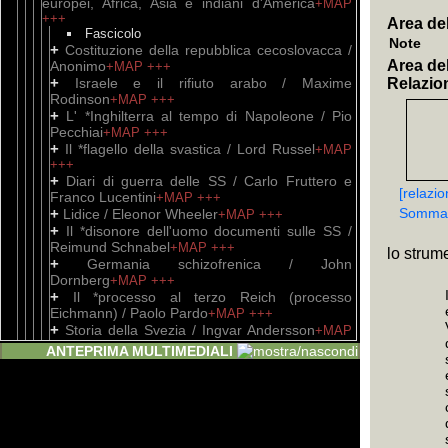
europei, Africa, Asia e indiani d'America
+MAP
+++
Area del
Fascicolo
Note
+
Costituzione della repubblica cecoslovacca /
Area del
Anonimo
+MAP
+++
+
Israele e il rifiuto arabo / Maxime
Relazion
Rodinson
+MAP
+++
+
L' *Inghilterra al tempo di Napoleone / Pio
Pecchiai
+MAP
+++
+
Il *flagello della svastica / Lord Russel
+MAP
+++
+
Diari di guerra delle SS / Carlo Fruttero e
[relazi
Franco Lucentini
+MAP
+++
+
Sommar
Lidice / Eleonor Wheeler
+MAP
+++
+
Il *disonore dell'uomo documenti sulle SS /
Reimund Schnabel
+MAP
+++
lo strum
+
Germania schizofrenica / John
Dornberg
+MAP
+++
+
Il *processo al terzo Reich (processo
Eichmann) / Paolo Pardo
+MAP
+++
+
Storia della Svezia / Ingvar Andersson
+MAP
+++
ANTEPRIMA MULTIMEDIALI
+
Colonnelli e Resistenza in Grecia / Aldo
Dejaco
+MAP
+++
+
Storia della Germania [dalla riforma a oggi] /
Ralph Flenley
+MAP
+++
+
L' *Iran / Mohammed Saed
+MAP
+++
+
Storia d'Inghilterra / George Macaulay