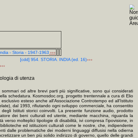
 India - Storia - 1947-1963
+++
[cdd] 954. STORIA. INDIA (ed. 16)
+++
+++
pologia di utenza
 sommari od altre brevi parti più significative, sono qui considerati
 della schedatura. Kosmosdoc.org, progetto trentennale a cura di Elio
o esclusivo esteso anche all'Associazione Controtempo ed all'Istituto
relate), dal 1993, rifiutando ogni sviluppo commerciale, ha consentito
egli Istituti storici coinvolti. La presente funzione audio, prodotto
tore dei beni culturali ed utente, mediante macchina, riguarda la
verso molteplici tipologie di disabilità, ivi compresa l'ipovisione, in
iblioteche ed istituzioni culturali come le nostre, che, indipendente
nti dalle problematiche dei moderni linguaggi diffusisi nella odierna
retizzare un ben più solido indirizzo di governo, quello delle grandi