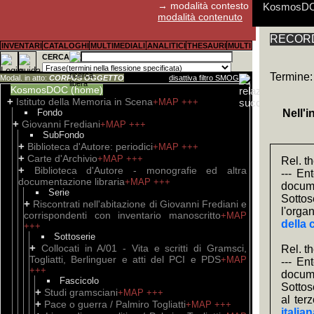
→ modalità contesto
KosmosDOC:
modalità contenuto
RECORD :
E' possibil
Aldo Fagiol
I cookies 
Abstract, s
Guida rapid
Guida rapid
Guida rapid
Per il canal
INVENTARI
CATALOGHI
MULTIMEDIALI
ANALITICI
THESAURI
MULTI
Tutti i pro
stato utili
ritenuta con
della descr
CERCA
sottocampi 
Termine:
Modal. in atto:
CORPUS OGGETTO
disattiva filtro SMOG
KosmosDOC (home)
+
Istituto della Memoria in Scena
+MAP
+++
Fondo
Nell'
+
Giovanni Frediani
+MAP
+++
SubFondo
+
Biblioteca d'Autore: periodici
+MAP
+++
+
Carte d'Archivio
+MAP
+++
Rel. t
+
Biblioteca d'Autore - monografie ed altra
--- En
documentazione libraria
+MAP
+++
docume
Serie
Sottose
+
Riscontrati nell'abitazione di Giovanni Frediani e
l'orga
corrispondenti con inventario manoscritto
+MAP
della 
+++
Sottoserie
+
Collocati in A/01 - Vita e scritti di Gramsci,
Rel. t
Togliatti, Berlinguer e atti del PCI e PDS
+MAP
--- En
+++
docume
Fascicolo
Sottose
+
Studi gramsciani
+MAP
+++
al ter
+
Pace o guerra / Palmiro Togliatti
+MAP
+++
italia