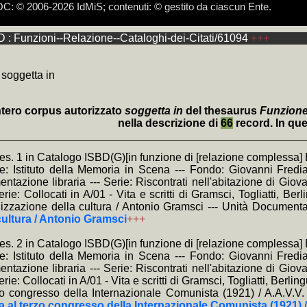
 © 2006-2026 IdMiS; contenuti: © gestito da ciascun Ente.
 Funzioni--Relazione--Cataloghi-dei-Citati/61094
+++
e devolvere il 5 per mille ad IdMiS - Istituto della Memoria in Scen
i, Partigiano a 15 anni, Firenze, IdMiS, 2015 (edizione critica a cura di
di kosmosdoc non hanno funzione per terzi, ma soltanto tecnica e di 
inossi, scomposizione nelle eterogenee dimensioni catalografiche, son
a: i link composti di + non necessitano il ricaricamento della pagina:
a: il sottoinsieme selezionato del corpus autorizzato può essere esplo
a: i link
e video tutorial cliccare:
+BD
forniscono i brani dell'intera indistinguibile documentazio
https://www.youtube.com/channel/UClzGp
venti per la bibliografia 70° Resistenza e Liberazione
zzato come assimilato anonimo, ai sensi dei provvedimenti del Garante
divisibile quale interpretazione univoca; altrimenti, esempio sul medesimo
izione), e
+KWPN
(brani delle trascrizioni relative)
testuali terminano in asis, asis-, acsis, rsis, ssis
 soggetta in
intero corpus autorizzato
soggetta in
del thesaurus
Funzione 
nella descrizione di
66
record. In que
hes. 1 in Catalogo ISBD(G)[in funzione di [relazione compless
te: Istituto della Memoria in Scena --- Fondo: Giovanni Fredia
ntazione libraria --- Serie: Riscontrati nell'abitazione di Giov
rie: Collocati in A/01 - Vita e scritti di Gramsci, Togliatti, Ber
nizzazione della cultura / Antonio Gramsci --- Unità Document
cultura / Antonio Gramsci
+++
hes. 2 in Catalogo ISBD(G)[in funzione di [relazione compless
te: Istituto della Memoria in Scena --- Fondo: Giovanni Fredia
ntazione libraria --- Serie: Riscontrati nell'abitazione di Giov
rie: Collocati in A/01 - Vita e scritti di Gramsci, Togliatti, Berli
zo congresso della Internazionale Comunista (1921) / A.A.V.V
na al terzo congresso della Internazionale Comunista (1921) /