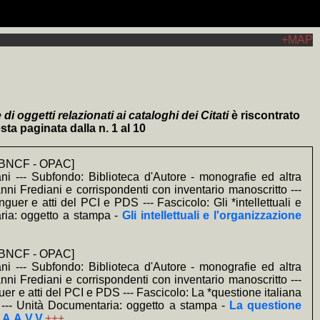
+MAP
a (ONLUS) scrivendo il CF 94137860485
 E. Varriale, pref. P. Bassi e ricordo di M. Fagioli), LXVI+414, 16 €.
sicurezza (Google Analytics, soltanto come complemento tecnico, è
o prevalentemente anonimi redatti o diretti dal curatore quando si è
 ove
rato tramite i link
ne di Biblioteca Digitale relativi al nome proprio scelto
MauhOImKxIwslRpinA/feed
colorati
consentono l'esplorazione in sottofinestra
+MAP
(mappa di frequenza della trascrizione e
 della Privacy).
 Elio Varriale, e.v., s. sinossi; i titoli con sviluppo significativo in
di oggetti relazionati ai cataloghi dei Citati
è riscontrato
sta paginata dalla n. 1 al 10
a] BNCF - OPAC]
ni --- Subfondo: Biblioteca d'Autore - monografie ed altra
anni Frediani e corrispondenti con inventario manoscritto ---
linguer e atti del PCI e PDS --- Fascicolo: Gli *intellettuali e
aria: oggetto a stampa -
Gli intellettuali e l'organizzazione
a] BNCF - OPAC]
ni --- Subfondo: Biblioteca d'Autore - monografie ed altra
anni Frediani e corrispondenti con inventario manoscritto ---
nguer e atti del PCI e PDS --- Fascicolo: La *questione italiana
. --- Unità Documentaria: oggetto a stampa -
La questione
 A.A.V.V.
+++