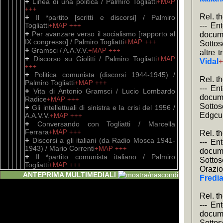
+
Linea di una politica / Palmiro Togliatti
+MAP
+++
Rel. t
+
Il *partito [scritti e discorsi] / Palmiro
Togliatti
--- En
+MAP
+++
+
Per avanzare verso il socialismo [rapporto al
docume
IX congresso] / Palmiro Togliatti
+MAP
+++
Sottos
+
Gramsci / A.A.V.V.
+MAP
+++
altre 
+
Discorso su Giolitti / Palmiro Togliatti
+MAP
Vidal
+
+++
+
Politica comunista (discorsi 1944-1945) /
Rel. t
Palmiro Togliatti
+MAP
+++
--- En
+
Vita di Antonio Gramsci / Lucio Lombardo
docume
Radice
+MAP
+++
Sottos
+
Gli intellettuali di sinistra e la crisi del 1956 /
Edgcum
A.A.V.V.
+MAP
+++
+
Conversando con Togliatti / Marcella
Ferrara
+MAP
+++
Rel. t
+
Discorsi a gli italiani (da Radio Mosca 1941-
--- En
1943) / Mario Correnti
+MAP
+++
docume
+
Il *partito comunista italiano / Palmiro
Sottos
Togliatti
+MAP
+++
Orazio
+
Gramsci / Palmiro Togliatti
+MAP
+++
ANTEPRIMA MULTIMEDIALI
Fredia
+
Il *processone (Gramsci e i dirigenti comunisti
dinanzi al tribunale speciale) / Domenico
Rel. t
Zucaro (a cura di)
+MAP
+++
--- En
+
L' *Ordine Nuovo (1919-1920) / Antonio
docume
Gramsci
+MAP
+++
+
Gli *intellettuali e l'organizzazione della
Sottos