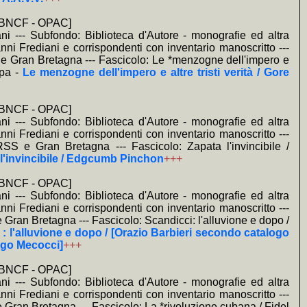
a] BNCF - OPAC]
ni --- Subfondo: Biblioteca d'Autore - monografie ed altra
anni Frediani e corrispondenti con inventario manoscritto ---
 e Gran Bretagna --- Fascicolo: Le *menzogne dell'impero e
mpa -
Le menzogne dell'impero e altre tristi verità / Gore
a] BNCF - OPAC]
ni --- Subfondo: Biblioteca d'Autore - monografie ed altra
anni Frediani e corrispondenti con inventario manoscritto ---
SS e Gran Bretagna --- Fascicolo: Zapata l'invincibile /
l'invincibile / Edgcumb Pinchon
+++
a] BNCF - OPAC]
ni --- Subfondo: Biblioteca d'Autore - monografie ed altra
anni Frediani e corrispondenti con inventario manoscritto ---
Gran Bretagna --- Fascicolo: Scandicci: l'alluvione e dopo /
: l'alluvione e dopo / [Orazio Barbieri secondo catalogo
ngo Mecocci]
+++
a] BNCF - OPAC]
ni --- Subfondo: Biblioteca d'Autore - monografie ed altra
anni Frediani e corrispondenti con inventario manoscritto ---
Gran Bretagna --- Fascicolo: La *rivoluzione cubana / Fidel