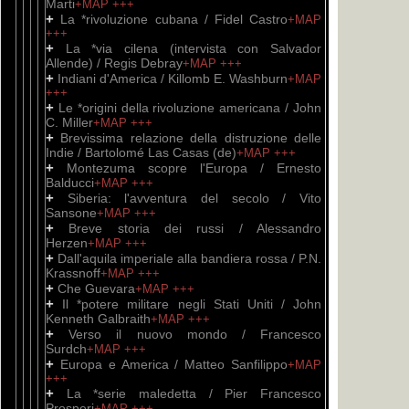
Marti
+MAP
+++
+
La *rivoluzione cubana / Fidel Castro
+MAP
+++
+
La *via cilena (intervista con Salvador
Allende) / Regis Debray
+MAP
+++
+
Indiani d'America / Killomb E. Washburn
+MAP
+++
+
Le *origini della rivoluzione americana / John
C. Miller
+MAP
+++
+
Brevissima relazione della distruzione delle
Indie / Bartolomé Las Casas (de)
+MAP
+++
+
Montezuma scopre l'Europa / Ernesto
Balducci
+MAP
+++
+
Siberia: l'avventura del secolo / Vito
Sansone
+MAP
+++
+
Breve storia dei russi / Alessandro
Herzen
+MAP
+++
+
Dall'aquila imperiale alla bandiera rossa / P.N.
Krassnoff
+MAP
+++
+
Che Guevara
+MAP
+++
+
Il *potere militare negli Stati Uniti / John
Kenneth Galbraith
+MAP
+++
+
Verso il nuovo mondo / Francesco
Surdch
+MAP
+++
+
Europa e America / Matteo Sanfilippo
+MAP
+++
+
La *serie maledetta / Pier Francesco
Prosperi
+MAP
+++