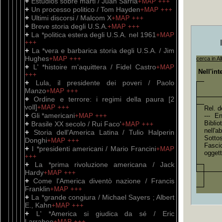
+
Estudios sobre marti / Juan Sarria
+MAP
+++
+
Un processo politico / Tom Hayden
+MAP
+++
+
Ultimi discorsi / Malcom X
+MAP
+++
+
Breve storia degli U.S.A.
+MAP
+++
+
La *politica estera degli U.S.A. nel 1961
+MAP
+++
+
La *vera e barbarica storia degli U.S.A. / Jim
Hughes
+MAP
+++
cerca in Al
+
L' *histoire m'aquittera / Fidel Castro
+MAP
Nell'in
+++
+
Lula, il presidente dei poveri / Paolo
Manzo
+MAP
+++
+
Ordine e terrore: i regimi della paura [2
voll]
+MAP
+++
Rel. d
+
Gli *americani
+MAP
+++
--- E
+
Bibli
Brasile XX secolo / Rui Faco'
+MAP
+++
nell'
+
Storia dell'America Latina / Tulio Halperin
Sotto
Donghi
+MAP
+++
Fascic
+
I *presidenti americani / Mario Francini
+MAP
ogget
+++
+
La *prima rivoluzione americana / Jack
Hardy
+MAP
+++
+
Come l'America diventò nazione / Francis
Franklin
+MAP
+++
+
La *grande congiura / Michael Sayers ; Albert
E., Kahn
+MAP
+++
+
L' *America si giudica da sé / Eric
Larrabee
+MAP
+++