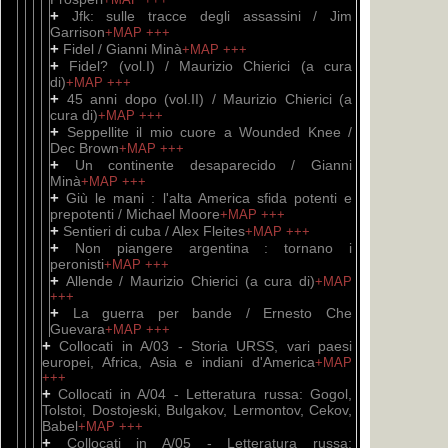
+
Jfk: sulle tracce degli assassini / Jim
Garrison
+MAP
+++
+
Fidel / Gianni Minà
+MAP
+++
+
Fidel? (vol.I) / Maurizio Chierici (a cura
di)
+MAP
+++
+
45 anni dopo (vol.II) / Maurizio Chierici (a
cura di)
+MAP
+++
+
Seppellite il mio cuore a Wounded Knee /
Dec Brown
+MAP
+++
+
Un continente desaparecido / Gianni
Minà
+MAP
+++
+
Giù le mani : l'alta America sfida potenti e
prepotenti / Michael Moore
+MAP
+++
+
Sentieri di cuba / Alex Fleites
+MAP
+++
+
Non piangere argentina : tornano i
peronisti
+MAP
+++
+
Allende / Maurizio Chierici (a cura di)
+MAP
+++
+
La guerra per bande / Ernesto Che
Guevara
+MAP
+++
+
Collocati in A/03 - Storia URSS, vari paesi
europei, Africa, Asia e indiani d'America
+MAP
+++
+
Collocati in A/04 - Letteratura russa: Gogol,
Tolstoi, Dostojeski, Bulgakov, Lermontov, Cekov,
Babel
+MAP
+++
+
Collocati in A/05 - Letteratura russa: