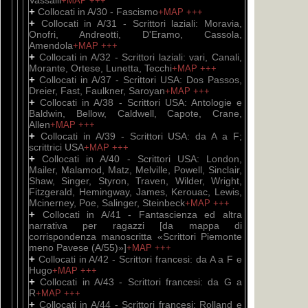
Vassalli
+MAP
+++
+
Collocati in A/30 - Fascismo
+MAP
+++
+
Collocati in A/31 - Scrittori laziali: Moravia,
Onofri, Andreotti, D'Eramo, Cassola,
Amendola
+MAP
+++
+
Collocati in A/32 - Scrittori laziali: vari, Canali,
Morante, Ortese, Lunetta, Tecchi
+MAP
+++
+
Collocati in A/37 - Scrittori USA: Dos Passos,
Dreier, Fast, Faulkner, Saroyan
+MAP
+++
+
Collocati in A/38 - Scrittori USA: Antologie e
Baldwin, Bellow, Caldwell, Capote, Crane,
Allen
+MAP
+++
+
Collocati in A/39 - Scrittori USA: da A a F;
scrittrici USA
+MAP
+++
+
Collocati in A/40 - Scrittori USA: London,
Mailer, Malamod, Matz, Melville, Powell, Sinclair,
Shaw, Singer, Styron, Traven, Wilder, Wright,
Fitzgerald, Hemingway, James, Kerouac, Lewis,
Mcinerney, Poe, Salinger, Steinbeck
+MAP
+++
+
Collocati in A/41 - Fantascienza ed altra
narrativa per ragazzi [da mappa di
corrispondenza manoscritta «Scrittori Piemonte
meno Pavese (A/55)»]
+MAP
+++
+
Collocati in A/42 - Scrittori francesi: da A a F e
Hugo
+MAP
+++
+
Collocati in A/43 - Scrittori francesi: da G a
R
+MAP
+++
+
Collocati in A/44 - Scrittori francesi: Rolland e