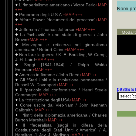
+
L'*imperialismo americano / Victor Perlo
+MAP
Nomi prop
+++
+
Panorama degli U.S.A.
+MAP
+++
+
Affare Power [documenti del processo]
+MAP
+++
+
Jefferson / Thomas Jefferson
+MAP
+++
Modali
+
La *schiavitù è uno stato di guerra / John
Brown
+MAP
+++
+
Menzogna e reticenza nel giornalismo
americano / Robert Cirino
+MAP
+++
+
Non fare la guerra / K. E. Boulding, W. Camp,
J. H. Laird
+MAP
+++
+
Saggi [1841-1844] / Ralph Waldo
Emerson
+MAP
+++
+
America in fiamme / John Reed
+MAP
+++
+
Gli *Stati Uniti o la rivoluzione permanente /
Russell W. Davenport
+MAP
+++
passa a 
+
Il *pericolo del conformismo / Henri Steele
Commager
+MAP
+++
+
La *costituzione degli USA
+MAP
+++
+
Come uscire dal Viet-Nam / John Kenneth
Galbraith
+MAP
+++
+
I *limiti della diplomazia americana / Charles
Burton Marshall
+MAP
+++
+
Il *federalista [saggi in difesa della
Costituzione degli Stati Uniti d'America] / A.
Hamilton, J. Jay, J. Madison
+MAP
+++