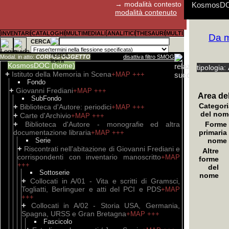
→ modalità contesto
KosmosDOC:
modalità contenuto
E' possibil
Aldo Fagiol
I cookies d
Abstract, s
Guida rapid
Guida rapid
Guida rapid
Per il canal
INVENTARI
CATALOGHI
MULTIMEDIALI
ANALITICI
THESAURI
MULTI
Da m
scrivendo 
pref. P. Bas
(Google Ana
prevalentem
consentono 
i link
Biblioteca D
https://w
+MA
CERCA
Resistenza
anonimo, ai
interpretazi
trascrizioni
con svilupp
Modal. in atto:
CORPUS OGGETTO
disattiva filtro SMOG
KosmosDOC (home)
tipologia:
+
Istituto della Memoria in Scena
+MAP
+++
Fondo
+
Giovanni Frediani
+MAP
+++
Area del
SubFondo
Categori
+
Biblioteca d'Autore: periodici
+MAP
+++
del nom
+
Carte d'Archivio
+MAP
+++
+
Biblioteca d'Autore - monografie ed altra
Forme
documentazione libraria
primaria
+MAP
+++
Serie
nome
+
Riscontrati nell'abitazione di Giovanni Frediani e
Altre
corrispondenti con inventario manoscritto
+MAP
forme
+++
del
Sottoserie
nome
+
Collocati in A/01 - Vita e scritti di Gramsci,
Togliatti, Berlinguer e atti del PCI e PDS
+MAP
+++
+
Collocati in A/02 - Storia USA, Germania,
Spagna, URSS e Gran Bretagna
+MAP
+++
Fascicolo