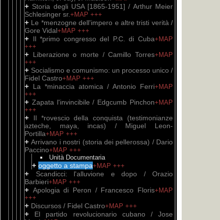
+
Storia degli USA [1865-1951] / Arthur Meier
Schlesinger sr.
+MAP
+++
+
Le *menzogne dell'impero e altre tristi verità /
Gore Vidal
+MAP
+++
+
Il *primo congresso del P.C. di Cuba
+MAP
+++
+
Liberazione o morte / Camillo Torres
+MAP
+++
+
Socialismo e comunismo: un processo unico /
Fidel Castro
+MAP
+++
+
La *minaccia atomica / Antonio Ferri
+MAP
+++
+
Zapata l'invincibile / Edgcumb Pinchon
+MAP
+++
+
Il *rovescio della conquista (testimonianze
azteche, maya, incas) / Miguel Leon-
Portilla
+MAP
+++
+
Arrivano i nostri (storia dei pellerossa) / Dario
Paccino
+MAP
+++
Unità Documentaria
+
oggetto a stampa
+MAP
+++
+
Scandicci: l'alluvione e dopo / Orazio
Barbieri
+MAP
+++
+
Apologia di Peron / Francesco Floris
+MAP
+++
+
Discursos / Fidel Castro
+MAP
+++
+
El partido revolucionario cubano / Jose