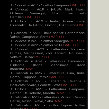
+++
+
Collocati in A/17 - Scrittori Campania
+MAP
+++
+
Collocati in A/18 - [«USA: Mark Twain,
O'Henry, Vannegut, Poe», ma solo
Camilleri]
+MAP
+++
+
Collocati in A/19 - Teatro: Alcune riviste,
Pirandello, De Filippo, Goldoni, D'Annunzio
+MAP
+++
+
Collocati in A/20 - Italia satirici: Fortebraccio,
Vaime, Campanile, Serra
+MAP
+++
+
Collocati in A/21 - Scrittori Sardegna
+MAP
+++
+
Collocati in A/22 - Scrittori Sicilia
+MAP
+++
+
Collocati in A/23 - Letteratura francese:
Dumas, Maupassant, Zola, Diderot, Rousseau,
Voltaire, Balzac
+MAP
+++
+
Collocati in A/24 - Letteratura Danimarca,
Finlandia, Olanda, Scandinavia; Grecia
moderna
+MAP
+++
+
Collocati in A/25 - Letteratura Cina, India,
Corea, Giappone, Persia
+MAP
+++
+
Collocati in A/26 - Letteratura Calabria e
Basilicata: Alvaro, Leonetti, Strati
+MAP
+++
+
Collocati in A/27 - Letteratura Campania:
Bernari, De Roberto, Marotta
+MAP
+++
+
Collocati in A/28 - Letteratura Veneto: Camon,
Parise, Rosso, Svevo, Saba
+MAP
+++
+
Collocati in A/29 - Scrittori Liguria: Ruffini,