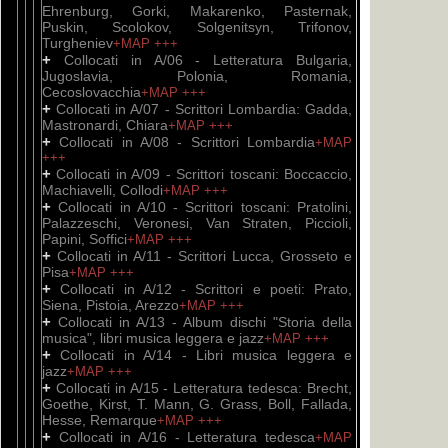
Ehrenburg, Gorki, Makarenko, Pasternak,
Puskin, Scolokov, Solgenitsyn, Trifonov,
Turgheniev
+MAP
+++
+
Collocati in A/06 - Letteratura Bulgaria,
Jugoslavia, Polonia, Romania,
Cecoslovacchia
+MAP
+++
+
Collocati in A/07 - Scrittori Lombardia: Gadda,
Mastronardi, Chiara
+MAP
+++
+
Collocati in A/08 - Scrittori Lombardia
+MAP
+++
+
Collocati in A/09 - Scrittori toscani: Boccaccio,
Machiavelli, Collodi
+MAP
+++
+
Collocati in A/10 - Scrittori toscani: Pratolini,
Palazzeschi, Veronesi, Van Straten, Piccioli,
Papini, Soffici
+MAP
+++
+
Collocati in A/11 - Scrittori Lucca, Grosseto e
Pisa
+MAP
+++
+
Collocati in A/12 - Scrittori e poeti: Prato,
Siena, Pistoia, Arezzo
+MAP
+++
+
Collocati in A/13 - Album dischi "Storia della
musica", libri musica leggera e jazz
+MAP
+++
+
Collocati in A/14 - Libri musica leggera e
jazz
+MAP
+++
+
Collocati in A/15 - Letteratura tedesca: Brecht,
Goethe, Kirst, T. Mann, G. Grass, Boll, Fallada,
Hesse, Remarque
+MAP
+++
+
Collocati in A/16 - Letteratura tedesca
+MAP