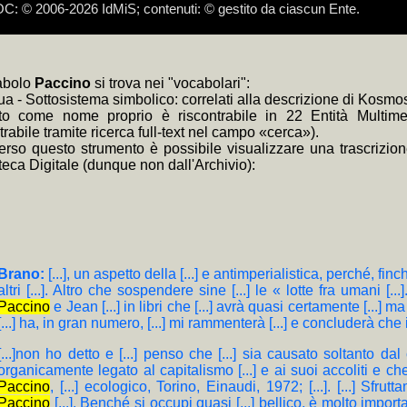
 © 2006-2026 IdMiS; contenuti: © gestito da ciascun Ente.
e devolvere il 5 per mille ad IdMiS - Istituto della Memoria in Scen
i, Partigiano a 15 anni, Firenze, IdMiS, 2015 (edizione critica a cura di
di kosmosdoc non hanno funzione per terzi, ma soltanto tecnica e di 
inossi, scomposizione nelle eterogenee dimensioni catalografiche, son
a: i link composti di + non necessitano il ricaricamento della pagina:
a: il sottoinsieme selezionato del corpus autorizzato può essere esplo
a: i link
e video tutorial cliccare:
+BD
forniscono i brani dell'intera indistinguibile documentazio
https://www.youtube.com/channel/UClzGp
venti per la bibliografia 70° Resistenza e Liberazione
zzato come assimilato anonimo, ai sensi dei provvedimenti del Garante
divisibile quale interpretazione univoca; altrimenti, esempio sul medesimo
izione), e
+KWPN
(brani delle trascrizioni relative)
cabolo
Paccino
si trova nei "vocabolari":
testuali terminano in asis, asis-, acsis, rsis, ssis
gua - Sottosistema simbolico: correlati alla descrizione di Kos
to come nome proprio è riscontrabile in 22 Entità Multimed
trabile tramite ricerca full-text nel campo «cerca»).
verso questo strumento è possibile visualizzare una trascrizion
teca Digitale (dunque non dall'Archivio):
Brano:
[...], un aspetto della [...] e antimperialistica, perché, finch
altri [...]. Altro che sospendere sine [...] le « lotte fra umani [..
Paccino
e Jean [...] in libri che [...] avrà quasi certamente [...] ma
[...] ha, in gran numero, [...] mi rammenterà [...] e concluderà che il
[...]non ho detto e [...] penso che [...] sia causato soltanto dal c
organicamente legato al capitalismo [...] e ai suoi accoliti e che, i
Paccino
, [...] ecologico, Torino, Einaudi, 1972; [...]. [...] Sfru
Paccino
[...]. Benché si occupi quasi [...] bellico, è molto important