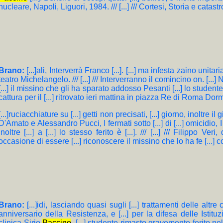
nucleare, Napoli, Liguori, 1984. /// [...] /// Cortesi, Storia e catast
Brano:
[...]ali, Interverrà Franco [...]. [...] ma infesta zaino unitaria 
teatro Michelangelo. /// [...] /// Interverranno il comincino on. [...] Natt
[...] il missino che gli ha sparato addosso Pesanti [...] lo student
cattura per il [...] ritrovato ieri mattina in piazza Re di Roma Do
[...]ruciacchiature su [...] getti non precisati, [...] giorno, inoltre i
D'Amato e Alessandro Pucci, I fermati sotto [...] di [...] omicidio, I 
inoltre [...] a [...] lo stesso ferito è [...]. /// [...] /// Filippo 
occasione di essere [...] riconoscere il missino che lo ha fe [...] con
Brano:
[...]idi, lasciando quasi sugli [...] trattamenti delle alt
anniversario della Resistenza, e [...] per la difesa delle Istituz
clinica Sirio
Paccino
, [...] studente rimasto gravemente ferito ne