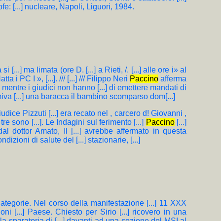
rofe: [...] nucleare, Napoli, Liguori, 1984.
si [...] ma limata (ore D. [...] a Rieti, /. [...] alle ore i» al
a i PC I », [...]. /// [...] /// Filippo Neri
Paccino
afferma
e mentre i giudici non hanno [...] di emettere mandati di
rmiva [...] una baracca il bambino scomparso dom[...]
l giudice Pizzuti [...] era recato nel , carcero d! Giovanni ,
tre sono [...]. Le Indagini sul ferimento [...]
Paccino
[...]
Veri, dal dottor Amato, Il [...] avrebbe affermato in questa
dizioni di salute del [...] stazionarie, [...]
re categorie. Nel corso della manifestazione [...] 11 XXX
ioni [...] Paese. Chiesto per Sirio [...] ricovero in una
lla sparatoria di [...] davanti ad una sezione del MSI al