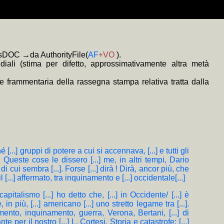
a (ONLUS) scrivendo il CF 94137860485
 E. Varriale, pref. P. Bassi e ricordo di M. Fagioli), LXVI+414, 16 €.
sicurezza (Google Analytics, soltanto come complemento tecnico, è
o prevalentemente anonimi redatti o diretti dal curatore quando si è
 ove
rato tramite i link
ne di Biblioteca Digitale relativi al nome proprio scelto
MauhOImKxIwslRpinA/feed
colorati
consentono l'esplorazione in sottofinestra
+MAP
(mappa di frequenza della trascrizione e
 della Privacy).
 Elio Varriale, e.v., s. sinossi; i titoli con sviluppo significativo in
mosDOC →da AuthorityFile(
AF
+VO
).
iali (stima per difetto, approssimativamente altra metà
e frammentaria della rassegna stampa relativa tratta dalla
é [...] gruppi di potere a cui si accennava, [...] e tutti gli
.]. Queste cose le dissero [...] me, in altri tempi, Dario
 di cui sembra [...]. Forse [...] dirà ! Dirà, ancor più, che
 [...] affermato, tra inquinamento e [...] occidentale[...]
apitalismo [...] ho detto che, [...] in Occidente/ [...] è
n più, [...] americano [...] uno stretto legame tra [...].
ttamento, inquinamento, guerra, Verona, Bertani, [...] di
e per il nostro [...] L. Cortesi, Storia e catastrofe: [...]