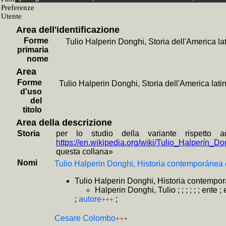
+
Estudios s
+
Un proces
+
Ultimi dis
Area dell'identificazione
+
Breve stor
+
La *politi
Forme
Tulio Halperin Donghi, Storia dell'America la
+
La *vera e
primaria
+
L' *histoi
nome
+
Lula, il p
Area
+
Ordine e t
+
Gli *ameri
Forme
Tulio Halperin Donghi, Storia dell'America lati
+
Brasile XX
d'uso
+
Storia del
del
Uni
titolo
+
oggetto
+
I *preside
Area della descrizione
+
La *prima
Storia
per lo studio della variante rispetto a
+
Come l'Am
https://en.wikipedia.org/wiki/Tulio_Halperín_Do
+
La *grande
questa collana»
+
L' *Americ
+
L'*imperia
Nomi
Tulio Halperin Donghi, Historia contemporánea
+
Panorama 
+
Affare Po
Tulio Halperin Donghi, Historia contempor
+
Jefferson
Halperin Donghi, Tulio ; ; ; ; ; ; ente ;
+
La *schiav
;
autore
;
+++
+
Menzogna 
+
Non fare l
+
Saggi [18
Cesare Colombo
+++
+
America i