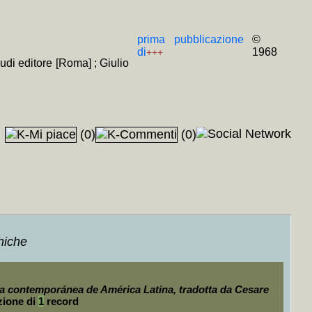
prima pubblicazione
©
di
1968
+++
audi editore [Roma] ; Giulio
Hamilton, J. Jay, J. Madison
+MAP
+++
(0)
(0)
rtilla
+MAP
+++
hiche
AP
+++
toria contemporánea de América Latina, tradotta da Cesare
zione di
1
record