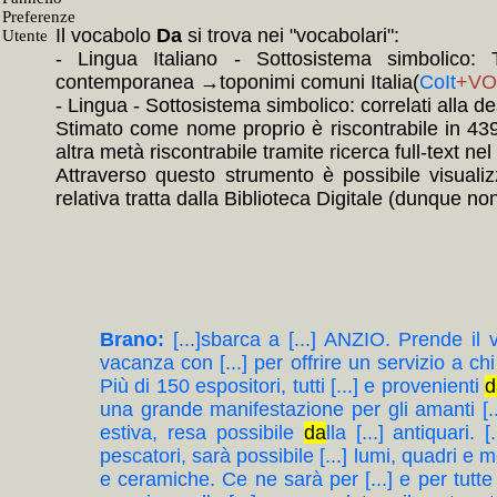
Il vocabolo
Da
si trova nei "vocabolari":
- Lingua Italiano - Sottosistema simbolico: To
contemporanea →toponimi comuni Italia(
CoIt
+V
- Lingua - Sottosistema simbolico: correlati alla
Stimato come nome proprio è riscontrabile in 439
altra metà riscontrabile tramite ricerca full-text n
Attraverso questo strumento è possibile visuali
relativa tratta dalla Biblioteca Digitale (dunque non
Brano:
[...]sbarca a [...] ANZIO. Prende il 
vacanza con [...] per offrire un servizio a chi 
Più di 150 espositori, tutti [...] e provenienti
d
una grande manifestazione per gli amanti [.
estiva, resa possibile
da
lla [...] antiquari.
pescatori, sarà possibile [...] lumi, quadri e mob
e ceramiche. Ce ne sarà per [...] e per tutte 