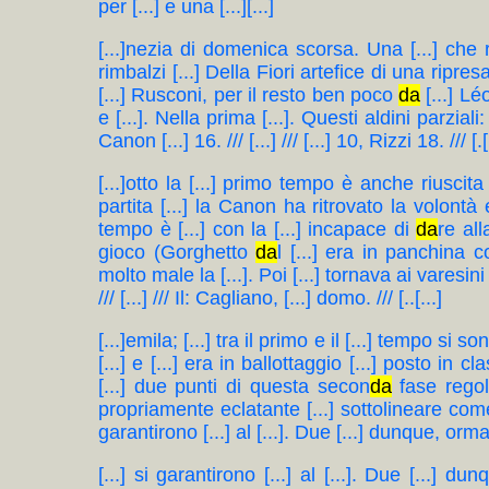
per [...] e una [...][...]
[...]nezia di domenica scorsa. Una [...] che ri
rimbalzi [...] Della Fiori artefice di una ripres
[...] Rusconi, per il resto ben poco
da
[...] Léo
e [...]. Nella prima [...]. Questi aldini parziali: 
Canon [...] 16. /// [...] /// [...] 10, Rizzi 18. /// [.[
[...]otto la [...] primo tempo è anche riuscita
partita [...] la Canon ha ritrovato la volontà e
tempo è [...] con la [...] incapace di
da
re all
gioco (Gorghetto
da
l [...] era in panchina co
molto male la [...]. Poi [...] tornava ai varesini 
/// [...] /// Il: Cagliano, [...] domo. /// [..[...]
[...]emila; [...] tra il primo e il [...] tempo si
[...] e [...] era in ballottaggio [...] posto in 
[...] due punti di questa secon
da
fase regola
propriamente eclatante [...] sottolineare come
garantirono [...] al [...]. Due [...] dunque, ormai i
[...] si garantirono [...] al [...]. Due [...] d