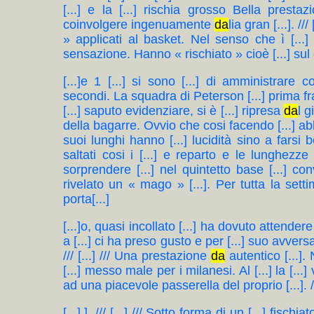
[...] e la [...] rischia grosso Bella presta
coinvolgere ingenuamente
da
lia gran [...]. /
» applicati al basket. Nel senso che ì [...]
sensazione. Hanno « rischiato » cioè [...] sul cl
[...]e 1 [...] si sono [...] di amministrare c
secondi. La squadra di Peterson [...] prima fr
[...] saputo evidenziare, si è [...] ripresa
da
l g
della bagarre. Ovvio che cosi facendo [...] abb
suoi lunghi hanno [...] lucidità sino a farsi 
saltati cosi i [...] e reparto e le lunghezze
sorprendere [...] nel quintetto base [...] con
rivelato un « mago » [...]. Per tutta la setti
porta[...]
[...]o, quasi incollato [...] ha dovuto attender
a [...] ci ha preso gusto e per [...] suo avversari
/// [...] /// Una prestazione
da
autentico [...].
[...] messo male per i milanesi. Al [...] la [..
ad una piacevole passerella del proprio [...]. /// 
[...].]. /// [...] /// Sotto forma di un [...] fis