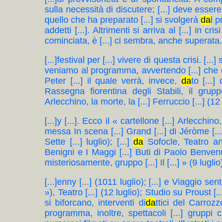
sulla necessità di discutere; [...] deve esser
quello che ha preparato [...] si svolgerà
da
l p
addetti [...]. Altrimenti si arriva al [...] in cri
cominciata, è [...] ci sembra, anche superata
[...]festival per [...] vivere di questa crisi. [
veniamo al programma, avvertendo [...] che è a 
Peter [...] il quale verrà, invece,
da
to [...]
Rassegna fiorentina degli Stabili, il gruppo
Arlecchino, la morte, la [...] Ferruccio [...] (12 
[...]y [...]. Ecco il « cartellone [...] Arlecchino
messa In scena [...] Grand [...] di Jéròme [...] 
Sette [...] luglio); [...]
da
Sofocle, Teatro art
Benigni e I Maggi [...] Buti di Paolo Benvenu
misteriosamente, gruppo [...] Il [...] » (9 luglio) ; 
[...]enny [...] (1011 luglio); [...] e Viaggio sen
»), Teatro [...] (12 luglio); Studio su Proust [...
si biforcano, interventi di
da
ttici del Carrozz
programma, inoltre, spettacoli [...] gruppi 