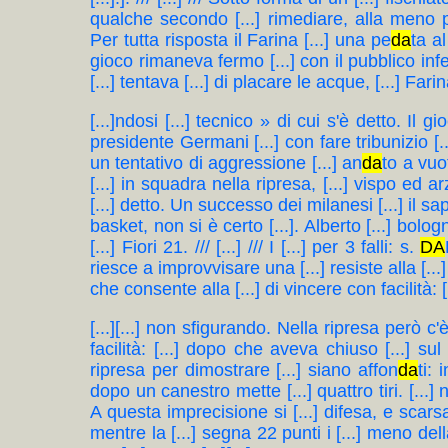
qualche secondo [...] rimediare, alla meno p
Per tutta risposta il Farina [...] una pe
da
ta al
gioco rimaneva fermo [...] con il pubblico infe
[...] tentava [...] di placare le acque, [...] Far
[...]ndosi [...] tecnico » di cui s'è detto. Il 
presidente Germani [...] con fare tribunizio [..
un tentativo di aggressione [...] an
da
to a vuot
[...] in squadra nella ripresa, [...] vispo ed arzi
[...] detto. Un successo dei milanesi [...] il sa
basket, non si è certo [...]. Alberto [...] bolog
[...] Fiori 21. /// [...] /// I [...] per 3 falli: s.
DA
riesce a improvvisare una [...] resiste alla [..
che consente alla [...] di vincere con facilità: 
[...][...] non sfigurando. Nella ripresa però c'
facilità: [...] dopo che aveva chiuso [...] su
ripresa per dimostrare [...] siano affon
da
ti: 
dopo un canestro mette [...] quattro tiri. [...]
A questa imprecisione si [...] difesa, e scarsa
mentre la [...] segna 22 punti i [...] meno d