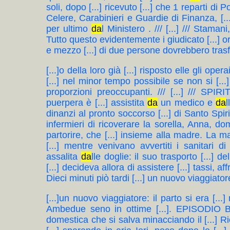
soli, dopo [...] ricevuto [...] che 1 reparti di Pol
Celere, Carabinieri e Guardie di Finanza, [...
per ultimo
da
l Ministero . /// [...] /// Stama
Tutto questo evidentemente i giudicato [...] ora
e mezzo [...] di due persone dovrebbero trasfe
[...]o della loro già [...] risposto elle gli 
[...] nel minor tempo possibile se non si [.
proporzioni preoccupanti. /// [...] /// SPI
puerpera è [...] assistita
da
un medico e
da
l
dinanzi al pronto soccorso [...] di Santo Spir
infermieri di ricoverare la sorella, Anna, do
partorire, che [...] insieme alla madre. La ma
[...] mentre venivano avvertiti i sanitari d
assalita
da
lle doglie: il suo trasporto [...] de
[...] decideva allora di assistere [...] tassi, a
Dieci minuti piò tardi [...] un nuovo viaggiatore
[...]un nuovo viaggiatore: il parto si era [..
Ambedue seno in ottime [...]. EPISODIO
domestica che si salva minacciando il [...] Ric