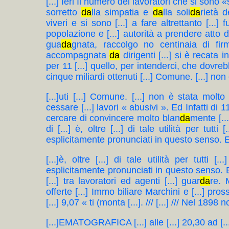
[...] Ieri Il numero del lavoratori che si sono «
sorretto
da
lla simpatia e
da
lla soli
da
rietà d
viveri e si sono [...] a fare altrettanto [...] f
popolazione e [...] autorità a prendere atto d
gua
da
gnata, raccolgo no centinaia di firm
accompagnata
da
dirigenti [...] si è recata i
per 11 [...] quello, per intenderci, che dovre
cinque miliardi ottenuti [...] Comune. [...] non è
[...]uti [...] Comune. [...] non è stata molto 
cessare [...] lavori « abusivi ». Ed Infatti di 11 
cercare di convincere molto blan
da
mente [..
di [...] è, oltre [...] di tale utilità per tutt
esplicitamente pronunciati in questo senso. E lo
[...]è, oltre [...] di tale utilità per tutti 
esplicitamente pronunciati in questo senso. E l
[...] tra lavoratori ed agenti [...] guar
da
re. 
offerte [...] Immo biliare Marchini e [...] prossimo
[...] 9,07 « ti (monta [...]. /// [...] /// Nel 1898 n
[...]EMATOGRAFICA [...] alle [...] 20,30 ad [.