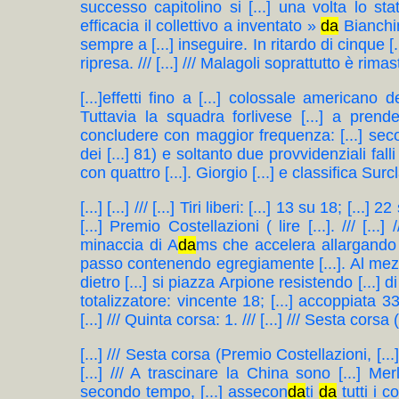
successo capitolino si [...] una volta lo statu
efficacia il collettivo a inventato »
da
Bianchin
sempre a [...] inseguire. In ritardo di cinque [..
ripresa. /// [...] /// Malagoli soprattutto è rima
[...]effetti fino a [...] colossale americano d
Tuttavia la squadra forlivese [...] a prend
concludere con maggior frequenza: [...] se
dei [...] 81) e soltanto due provvidenziali falli
con quattro [...]. Giorgio [...] e classifica Surcla
[...] [...] /// [...] Tiri liberi: [...] 13 su 18; [...] 2
[...] Premio Costellazioni ( lire [...]. /// [...
minaccia di A
da
ms che accelera allargando p
passo contenendo egregiamente [...]. Al mezzo
dietro [...] si piazza Arpione resistendo [...] d
totalizzatore: vincente 18; [...] accoppiata 33. /
[...] /// Quinta corsa: 1. /// [...] /// Sesta cors
[...] /// Sesta corsa (Premio Costellazioni, [...]. 
[...] /// A trascinare la China sono [...] Merl
secondo tempo, [...] assecon
da
ti
da
tutti i c