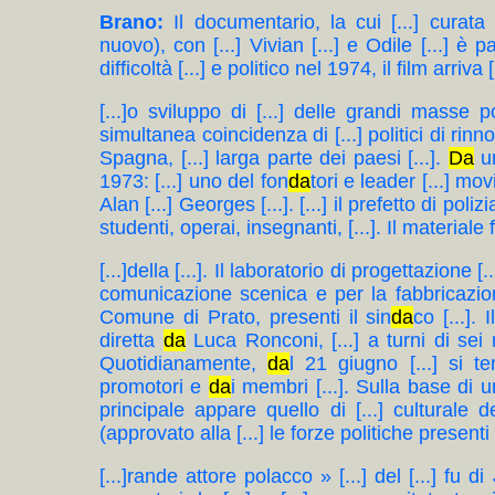
Brano:
Il documentario, la cui [...] curata
nuovo), con [...] Vivian [...] e Odile [...] è
difficoltà [...] e politico nel 1974, il film arriv
[...]o sviluppo di [...] delle grandi masse p
simultanea coincidenza di [...] politici di rinn
Spagna, [...] larga parte dei paesi [...].
Da
un
1973: [...] uno del fon
da
tori e leader [...] mo
Alan [...] Georges [...]. [...] il prefetto di poli
studenti, operai, insegnanti, [...]. Il materiale f[
[...]della [...]. Il laboratorio di progettazione [
comunicazione scenica e per la fabbricazione d
Comune di Prato, presenti il sin
da
co [...].
diretta
da
Luca Ronconi, [...] a turni di sei me
Quotidianamente,
da
l 21 giugno [...] si te
promotori e
da
i membri [...]. Sulla base di un
principale appare quello di [...] culturale d
(approvato alla [...] le forze politiche presenti 
[...]rande attore polacco » [...] del [...] fu