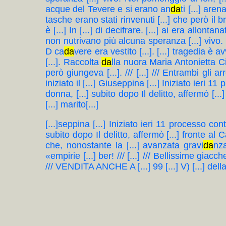
acque del Tevere e si erano an
da
ti [...] are
tasche erano stati rinvenuti [...] che però il 
è [...] In [...] di decifrare. [...] ai era allontana
non nutrivano più alcuna speranza [...] vivo. E
D ca
da
vere era vestito [...]. [...] tragedia è a
[...]. Raccolta
da
lla nuora Maria Antonietta Ci
però giungeva [...]. /// [...] /// Entrambi gli 
iniziato il [...] Giuseppina [...] Iniziato ieri
donna, [...] subito dopo Il delitto, affermò [..
[...] marito[...]
[...]seppina [...] Iniziato ieri 11 processo c
subito dopo Il delitto, affermò [...] fronte al 
che, nonostante la [...] avanzata gravi
da
nza
«empirie [...] ber! /// [...] /// Bellissime giacch
/// VENDITA ANCHE A [...] 99 [...] V) [...] della 