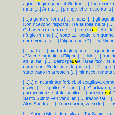
agenti Ingiungono al Bottini [...] fuori senz
muta [...] Anna, [...] piange, che racconta la [.
[...]a gente si ferma [...] dinanzi [...] gli agen
Non ricevono risposta. Tra la folla muta [...] 
GU agenti entrano nel [...] stanza
da
letto di 
rifugio In uno [...] sotto 11 locale. Un quarto 
corre verso le [...] Filippo che. /// [...] /// Viene
[...]uarto [...] più tardi gli agenti [...] quando 
/// Viene Ingiunto a Filippo [...]. Ma [...] non r
ed è nel [...] dell'ospe
da
le Israelitico. G 
camerone. Sotto uno di questi [...] Filippo, 
stato tratto In arresto s [...] minacce, tentata v
[...]..] di acuminate forbici, si scagliava come 
gravi, [...] spalle. Anche [...] Giudiziario,
parrucchiere è stato subito [...] arresto
da
l 
Santo Spirito venivano ieri [...] trasportati il 
Ales Sandro [...]. I due operai, verso le [...] 
[...] Angelo MellI, domiciliato i Tor Sapienza, 