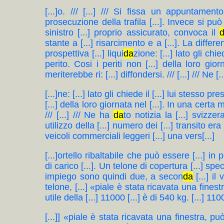
[...]o. /// [...] /// Si fissa un appuntament
prosecuzione della trafila [...]. Invece si pu
sinistro [...] proprio assicurato, convoca il
stante a [...] risarcimento e a [...]. La diffe
prospettiva [...] liqui
da
zione: [...] lato gli chi
perito. Cosi i periti non [...] della loro gior
meriterebbe ri: [...] diffondersi. /// [...] /// Ne [..
[...]ne: [...] lato gli chiede il [...] lui stesso p
[...] della loro giornata nel [...]. In una certa m
/// [...] /// Ne ha
da
to notizia la [...] svizzer
utilizzo della [...] numero dei [...] transito era s
veicoli commerciali leggeri [...] una vers[...]
[...]ortello ribaltabile che può essere [...] in
di carico [...]. Un telone di copertura [...] spec
impiego sono quindi due, a secon
da
[...] i
telone, [...] «piale è stata ricavata una fines
utile della [...] 11000 [...] è di 540 kg. [...] 1100 
[...]] «piale è stata ricavata una finestra, pu