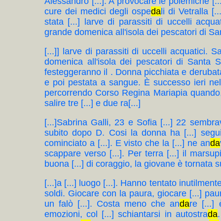
Alessandro [...]. A provocare le polemiche [...
cure dei medici degli ospe
da
li di Vetralla [
stata [...] larve di parassiti di uccelli ac
grande domenica all'isola dei pescatori di S
[...]] larve di parassiti di uccelli acquatic
domenica all'isola dei pescatori di Santa 
festeggeranno il . Donna picchiata e derubata
e poi pestata a sangue. È successo ieri nel 
percorrendo Corso Regina Mariapia quando, [..
salire tre [...] e due ra[...]
[...]Sabrina Galli, 23 e Sofia [...] 22 sembr
subito dopo D. Cosi la donna ha [...] seguito 
cominciato a [...]. E visto che la [...] ne an
da
scappare verso [...]. Per terra [...] il marsu
buona [...] di coraggio, la giovane è tornata sui
[...]a [...] luogo [...]. Hanno tentato inutilmente
soldi. Giocare con la paura, giocare [...] pau
un falò [...]. Costa meno che an
da
re [...
emozioni, col [...] schiantarsi in autostra
da