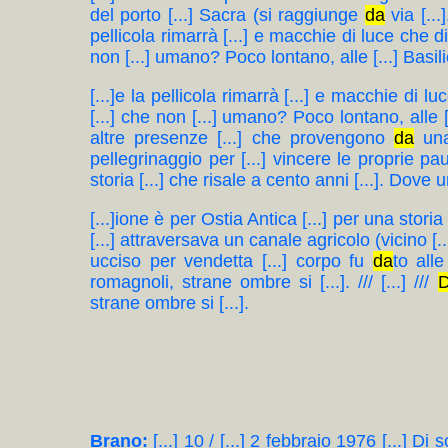
del porto [...] Sacra (si raggiunge
da
via [...
pellicola rimarrà [...] e macchie di luce che dis
non [...] umano? Poco lontano, alle [...] Basili
[...]e la pellicola rimarrà [...] e macchie di lu
[...] che non [...] umano? Poco lontano, alle [
altre presenze [...] che provengono
da
una
pellegrinaggio per [...] vincere le proprie pau
storia [...] che risale a cento anni [...]. Dove
[...]ione è per Ostia Antica [...] per una stori
[...] attraversava un canale agricolo (vicino [.
ucciso per vendetta [...] corpo fu
da
to all
romagnoli, strane ombre si [...]. /// [...] ///
strane ombre si [...].
Brano:
[...] 10 / [...] 2 febbraio 1976 [...] Di