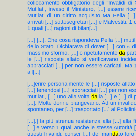
collocamento obbligatorio degli "Invalidi di 
Mutilati, invaso il Ministero, [...] essere ric
Mutilati di un diritto acquisito Ma Pella [.
arrivati [...] sottosegretari [...] e Malvestiti, 
1 quali [...] ragioni di bilan[...]
[...] [...]. Che cosa rispondeva Pella [...] mut
dello Stato. Dichiarava di dover [...] con « di
massimo sformo. [...] o ripetutamente
da
part
le [...] risposte allato si verificavano inciden
abbracciati [...] per non essere caricati. Ma 1 
all[...]
[...]erire personalmente le [...] risposte allato
[...] tenendosi [...] abbracciati [...] per non e
mutilati, [...] uno alla volta
da
lla [...] e [...] d
[...]. Molte donne piangevano. Ad un invalid
spontaneo, per [...] trasportato [...] al Policlin
[...].] la più strenua resistenza alla [...] alla 
[...] e verso 1 quali anche le stesse Autorità
questi Invalidi, consci [...] del man
da
to loro