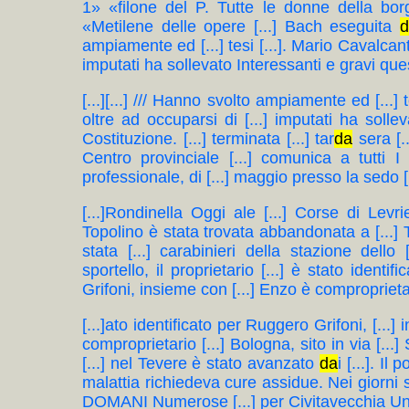
1» «filone del P. Tutte le donne della borgata 
«Metilene delle opere [...] Bach eseguita
d
ampiamente ed [...] tesi [...]. Mario Cavalcanti 
imputati ha sollevato Interessanti e gravi questi
[...][...] /// Hanno svolto ampiamente ed [...] t
oltre ad occuparsi di [...] imputati ha sollev
Costituzione. [...] terminata [...] tar
da
sera [..
Centro provinciale [...] comunica a tutti I 
professionale, di [...] maggio presso la sedo [...
[...]Rondinella Oggi ale [...] Corse di Levr
Topolino è stata trovata abbandonata a [...] 
stata [...] carabinieri della stazione dello [
sportello, il proprietario [...] è stato identi
Grifoni, insieme con [...] Enzo è comproprietario
[...]ato identificato per Ruggero Grifoni, [...]
comproprietario [...] Bologna, sito in via [...] 
[...] nel Tevere è stato avanzato
da
i [...]. I
malattia richiedeva cure assidue. Nei giorni
DOMANI Numerose [...] per Civitavecchia Univ