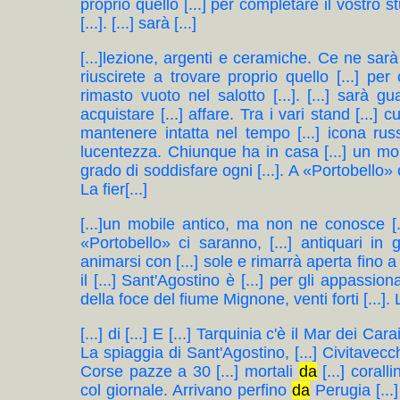
proprio quello [...] per completare il vostro s
[...]. [...] sarà [...]
[...]lezione, argenti e ceramiche. Ce ne sarà 
riuscirete a trovare proprio quello [...] per
rimasto vuoto nel salotto [...]. [...] sarà gu
acquistare [...] affare. Tra i vari stand [...]
mantenere intatta nel tempo [...] icona rus
lucentezza. Chiunque ha in casa [...] un mo
grado di soddisfare ogni [...]. A «Portobello» ci
La fier[...]
[...]un mobile antico, ma non ne conosce [..
«Portobello» ci saranno, [...] antiquari in gr
animarsi con [...] sole e rimarrà aperta fino a 
il [...] Sant'Agostino è [...] per gli appassiona
della foce del fiume Mignone, venti forti [...]. 
[...] di [...] E [...] Tarquinia c'è il Mar dei Car
La spiaggia di Sant'Agostino, [...] Civitavecchi
Corse pazze a 30 [...] mortali
da
[...] corall
col giornale. Arrivano perfino
da
Perugia [...]