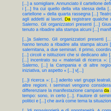
[...] a somigliare. Annunciato il cartellone def
i [...] fra cui quello della vita stessa della [
cartellone » della quarta rassegna [...] Teatr
agli addetti ai lavori.
Da
registrare qualche 
Salerno. Gli organizzatori presenti [...] Gi
tenuto a ribadire alla stampa alcuni [...] manife
[...]a Salerno. Gli organizzatori presenti [
hanno tenuto a ribadire alla stampa alcuni [..
salernitana, a due seminari. Il primo, coordi
[...] circoli e istituzioni che si dedicano allo
[...] incentrato su « materiali di ricerca »: [
Salerno, [...] la Campania e di altre regio
iniziativa, un aspetto « [...] v[...]
[...]i ricerca »: [...] aderito vari gruppi teatr
altre regioni. I seminari vengono considerati 
differenziare la manifestazione campana
da
a
tempo: sono, in certo [...]. Fautore di semin
politici e [...] che avrà come tema la situazione 
[...]di provvisorietà e dì spontaneità. A compl