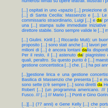
numerosi filmati su opere teatrali. Illustrati i p
[...] ospitati in uno «spazio [...] proiezione d
[...] di Santa Cecilia: Massenzio e [...]. Le 
commissario straordinario, Luigi [...] e
da
l p
una [...] stampa sulle immediate Iniziative [.
direttore stabile. Sono sempre valide le [...] m
[...] Giulini. Kirill [...] Riccardo Muti): un buon
proposito [...] sono stati anche [...] lavori 
milioni di [...] è ancora lontani
da
lla disponi
Per il resto, il [...] astenuto
da
l piagnisteo
quali, peraltro. Su questo punto è [...] maestr
gestione concertistica [...] che. [...] ha poi an
[...]gestione lirica e una gestione concertist
Basilica di Massenzio che presenta [...] e mant
sono sette (c'è sempre [...] sono diretti
da
Hen
Robert [...] (un programma americano. /// 
Fusco. /// [...] /// Mario [...] Ponti e Gino Gorini. [
[...][...] (77 anni) e Gene Kelly [...] che p