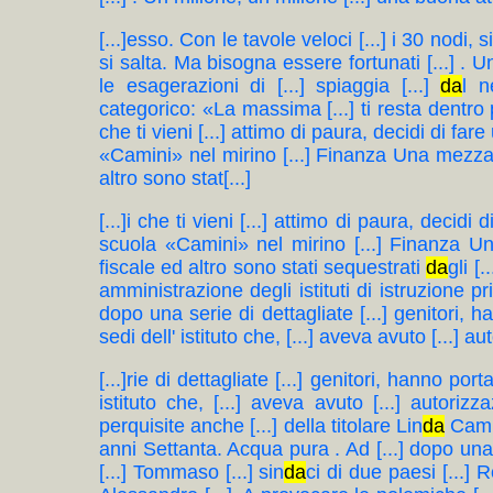
[...]esso. Con le tavole veloci [...] i 30 nodi,
si salta. Ma bisogna essere fortunati [...] . 
le esagerazioni di [...] spiaggia [...]
da
l n
categorico: «La massima [...] ti resta dentro 
che ti vieni [...] attimo di paura, decidi di fare 
«Camini» nel mirino [...] Finanza Una mezza d
altro sono stat[...]
[...]i che ti vieni [...] attimo di paura, decidi d
scuola «Camini» nel mirino [...] Finanza Un
fiscale ed altro sono stati sequestrati
da
gli [
amministrazione degli istituti di istruzione pr
dopo una serie di dettagliate [...] genitori, h
sedi dell' istituto che, [...] aveva avuto [...] a
[...]rie di dettagliate [...] genitori, hanno por
istituto che, [...] aveva avuto [...] autoriz
perquisite anche [...] della titolare Lin
da
Camill
anni Settanta. Acqua pura . Ad [...] dopo una s
[...] Tommaso [...] sin
da
ci di due paesi [...] 