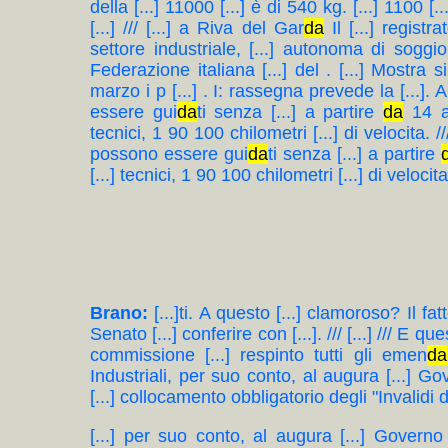
della [...] 11000 [...] è di 540 kg. [...] 1100 [...
[...] /// [...] a Riva del Gar
da
Il [...] registr
settore industriale, [...] autonoma di soggi
Federazione italiana [...] del . [...] Mostra si
marzo i p [...] . I: rassegna prevede la [...]. A
essere gui
da
ti senza [...] a partire
da
14 an
tecnici, 1 90 100 chilometri [...] di velocita. ///
possono essere gui
da
ti senza [...] a partire
[...] tecnici, 1 90 100 chilometri [...] di velocita
Brano:
[...]ti. A questo [...] clamoroso? Il fa
Senato [...] conferire con [...]. /// [...] /// E
commissione [...] respinto tutti gli emen
da
Industriali, per suo conto, al augura [...] 
[...] collocamento obbligatorio degli "Invalidi d
[...] per suo conto, al augura [...] Govern