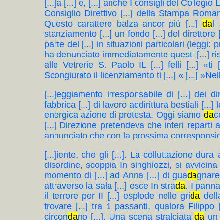
[...]a [...] e, [...] anche Ì consigli del Collegio
Consiglio Direttivo [...] della Stampa Roman
Questo carattere balza ancor più [...]
da
l
stanziamento [...] un fondo [...] del direttore
parte del [...] in situazioni particolari (leggi: p
ha denunciato immediatamente questi [...] rise
alle Vetrerie S. Paolo IL [...] felli [...] «ti [..
Scongiurato il licenziamento ti [...] « [...] »Nella
[...]eggiamento irresponsabile di [...] dei di
fabbrica [...] di lavoro addirittura bestiali [..
energica azione di protesta. Oggi siamo
da
c
[...] Direzione pretendeva che interi reparti a
annunciato che con la prossima corresponsione 
[...]iente, che gli [...]. La colluttazione dura 
disordine, scoppia In singhiozzi, si avvicina a
momento di [...] ad Anna [...] di gua
da
gnare 
attraverso la sala [...] esce In stra
da
. I pann
il terrore per II [...] esplode nelle gri
da
della
trovare [...] tra 1 passanti, qualora Filippo 
circon
da
no [...]. Una scena stralciata
da
un [