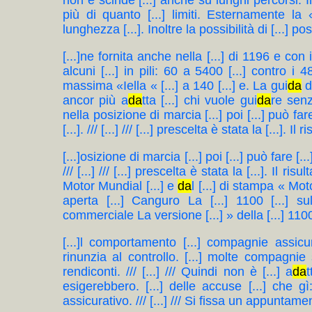
non e scinde [...] anche su lunghi percorsi. I
più di quanto [...] limiti. Esternamente la
lunghezza [...]. Inoltre la possibilità di [...] pos
[...]ne fornita anche nella [...] di 1196 e c
alcuni [...] in pili: 60 a 5400 [...] contro i 4
massima «Iella « [...] a 140 [...] e. La gui
da
d
ancor più a
da
tta [...] chi vuole gui
da
re senz
nella posizione di marcia [...] poi [...] può fa
[...]. /// [...] /// [...] prescelta è stata la [...]. Il ri
[...]osizione di marcia [...] poi [...] può fare [.
/// [...] /// [...] prescelta è stata la [...]. Il r
Motor Mundial [...] e
da
l [...] di stampa « Moto
aperta [...] Canguro La [...] 1100 [...] s
commerciale La versione [...] » della [...] 1
[...]l comportamento [...] compagnie assicurat
rinunzia al controllo. [...] molte compagnie s
rendiconti. /// [...] /// Quindi non è [...] a
da
t
esigerebbero. [...] delle accuse [...] che g
assicurativo. /// [...] /// Si fissa un appuntamen