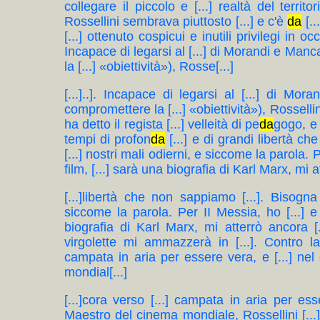
collegare il piccolo e [...] realtà del territo
Rossellini sembrava piuttosto [...] e c'è
da
[..
[...] ottenuto cospicui e inutili privilegi in oc
Incapace di legarsi al [...] di Morandi e Manca
la [...] «obiettività»), Rosse[...]
[...]..]. Incapace di legarsi al [...] di Mor
compromettere la [...] «obiettività»), Rossellini
ha detto il regista [...] velleità di pe
da
gogo, e 
tempi di profon
da
[...] e di grandi libertà c
[...] nostri mali odierni, e siccome la parola. 
film, [...] sarà una biografia di Karl Marx, mi at
[...]libertà che non sappiamo [...]. Bisogna 
siccome la parola. Per II Messia, ho [...] e 
biografia di Karl Marx, mi atterrò ancora [
virgolette mi ammazzerà in [...]. Contro la 
campata in aria per essere vera, e [...] n
mondial[...]
[...]cora verso [...] campata in aria per e
Maestro del cinema mondiale, Rossellini [...