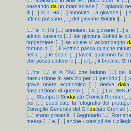
[...] sparando in aria Ieri, poco dopo le [.
passando
da
un marciapiede [...] spiando nel ne
di [...] al n. Ha [...] annoiata. La giovane [..
attimo passano [...] del giovane Bottini l[...]
[...] al n. Ha [...] annoiata. La giovane [...
attimo passano [...] del giovane Bottini le più
tappezziere [...] se volete vi accompagno
d
fortuna di [...] il Bottini: passa qualche minu
nella [...] le sedie [...] tavoli: qualcuno ha
che possa cadere le [...] di [...] il braccio. SI r
[...]ne [...] eli"A TAC che ledono [...] dei l
riassunzione in servizio per 11 periodo [...] Santo
grave onere economico [...] deriva
da
li
riassunzione di questo [...] a [...] LA DE
[...]. Stampa Il Sin
da
cato Cronisti Romani [...]
per [...] pubblicato la fotografia del protagonis
Consiglio Generale del Sin
da
cato Cronisti [.
[...] erano presenti: il Segretario [...] Romana
messa [...] e, [...] anche Ì consigli del Collegi