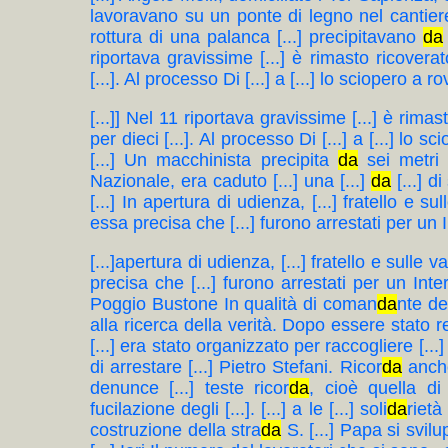
lavoravano su un ponte di legno nel cantiere 
rottura di una palanca [...] precipitavano
da
riportava gravissime [...] è rimasto ricoverato
[...]. Al processo Di [...] a [...] lo sciopero a rov
[...]] Nel 11 riportava gravissime [...] è rimast
per dieci [...]. Al processo Di [...] a [...] lo s
[...] Un macchinista precipita
da
sei metri [
Nazionale, era caduto [...] una [...]
da
[...] d
[...] In apertura di udienza, [...] fratello e sul
essa precisa che [...] furono arrestati per un I
[...]apertura di udienza, [...] fratello e sulle v
precisa che [...] furono arrestati per un Inter
Poggio Bustone In qualità di coman
da
nte del
alla ricerca della verità. Dopo essere stato r
[...] era stato organizzato per raccogliere [...
di arrestare [...] Pietro Stefani. Ricor
da
anche 
denunce [...] teste ricor
da
, cioè quella di
fucilazione degli [...]. [...] a le [...] soli
da
rietà
costruzione della stra
da
S. [...] Papa si svilu