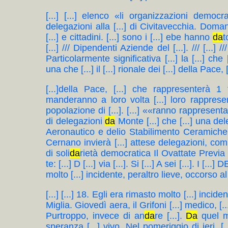
[...] [...] elenco «li organizzazioni democrat
delegazioni alla [...] di Civitavecchia. Doma
[...] e cittadini. [...] sono i [...] ebe hanno
da
t
[...] /// Dipendenti Aziende del [...]. /// [...] /// 
Particolarmente significativa [...] la [...] che [.
una che [...] il [...] rionale dei [...] della Pace,
[...]della Pace, [...] che rappresenterà 1 fer
manderanno a loro volta [...] loro rappresen
popolazione di [...]. [...] ««ranno rappresent
di delegazioni
da
Monte [...] che [...] una del
Aeronautico e delio Stabilimento Ceramich
Cernano invierà [...] attese delegazioni, c
di soli
da
rietà democratica Il Ovattate Previa
te: [...] D [...] via [...]. Si [...] A sei [...]. I [..
molto [...] incidente, peraltro lieve, occorso al f
[...] [...] 18. Egli era rimasto molto [...] incide
Miglia. Giovedì aera, il Grifoni [...] medico, [...
Purtroppo, invece di an
da
re [...].
Da
quel m
speranza [...] vivo. Nel pomeriggio di ieri, [.