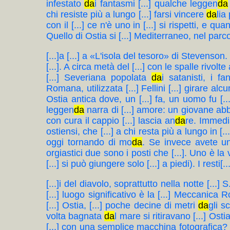
infestato
da
i fantasmi [...] qualche leggen
da
chi resiste più a lungo [...] farsi vincere
da
lia
con il [...] ce n'è uno in [...] si rispetti, e 
Quello di Ostia si [...] Mediterraneo, nel parco 
[...]a [...] a «L'isola del tesoro» di Stevenson
[...]. A circa metà del [...] con le spalle rivolte a
[...] Severiana popolata
da
i satanisti, i f
Romana, utilizzata [...] Fellini [...] girare a
Ostia antica dove, un [...] fa, un uomo fu [..
leggen
da
narra di [...] amore: un giovane a
con cura il cappio [...] lascia an
da
re. Immedia
ostiensi, che [...] a chi resta più a lungo in [.
oggi tornando di mo
da
. Se invece avete una [
orgiastici due sono i posti che [...]. Uno è la vil
[...] si può giungere solo [...] a piedi). I resti[...
[...]i del diavolo, soprattutto nella notte [...] 
[...] luogo significativo è la [...] Meccani
[...] Ostia, [...] poche decine di metri
da
gli s
volta bagnata
da
l mare si ritiravano [...] Osti
[...] con una semplice macchina fotografica? Il