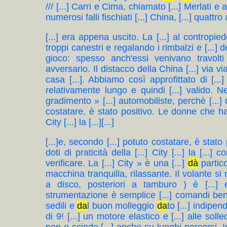
/// [...] Carri e Cima, chiamato [...] Merlati e
numerosi falli fischiati [...] China, [...] quattro
[...] era appena uscito. La [...] al contropie
troppi canestri e regalando i rimbalzi e [...] d
gioco: spesso anch'essi venivano travolt
avversario. Il distacco della China [...] via vi
casa [...]. Abbiamo così approfittato di [...
relativamente lungo e quindi [...] valido. Ne
gradimento » [...] automobiliste, perchè [...]
costatare, è stato positivo. Le donne che hann
City [...] la [...][...]
[...]e, secondo [...] potuto costatare, è sta
doti di praticità della [...] City [...] la [...]
verificare. La [...] City » è una [...]
dà
partic
macchina tranquilla, rilassante. Il volante s
a disco, posteriori a tamburo ) è [...] 
strumentazione è semplice [...] comandi ben a 
sedili e
da
l buon molleggio
da
to [...] indipen
di 9! [...] un motore elastico e [...] alle sol