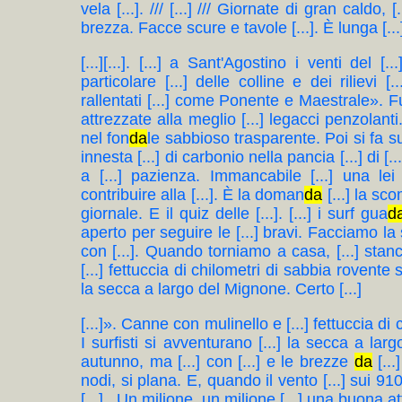
vela [...]. /// [...] /// Giornate di gran caldo, 
brezza. Facce scure e tavole [...]. È lunga [...] 
[...][...]. [...] a Sant'Agostino i venti de
particolare [...] delle colline e dei riliev
rallentati [...] come Ponente e Maestrale». F
attrezzate alla meglio [...] legacci penzolanti. 
nel fon
da
le sabbioso trasparente. Poi si fa sul 
innesta [...] di carbonio nella pancia [...] di [..
a [...] pazienza. Immancabile [...] una l
contribuire alla [...]. È la doman
da
[...] la sc
giornale. E il quiz delle [...]. [...] i surf gua
d
aperto per seguire le [...] bravi. Facciamo la 
con [...]. Quando torniamo a casa, [...] sta
[...] fettuccia di chilometri di sabbia rovente s
la secca a largo del Mignone. Certo [...]
[...]». Canne con mulinello e [...] fettuccia di
I surfisti si avventurano [...] la secca a lar
autunno, ma [...] con [...] e le brezze
da
[...
nodi, si plana. E, quando il vento [...] sui 9
[...] . Un milione, un milione [...] una buona a