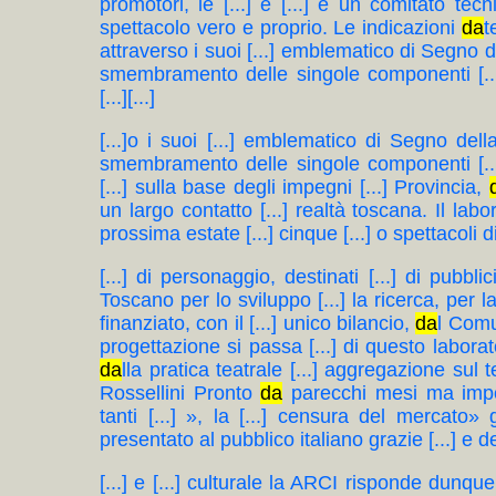
promotori, le [...] e [...] e un comitato tecni
spettacolo vero e proprio. Le indicazioni
da
t
attraverso i suoi [...] emblematico di Segno del
smembramento delle singole componenti [...]. 
[...][...]
[...]o i suoi [...] emblematico di Segno della
smembramento delle singole componenti [...]. 
[...] sulla base degli impegni [...] Provincia,
un largo contatto [...] realtà toscana. Il lab
prossima estate [...] cinque [...] o spettacoli d
[...] di personaggio, destinati [...] di pubbli
Toscano per lo sviluppo [...] la ricerca, per l
finanziato, con il [...] unico bilancio,
da
l Com
progettazione si passa [...] di questo labora
da
lla pratica teatrale [...] aggregazione sul t
Rossellini Pronto
da
parecchi mesi ma imposs
tanti [...] », la [...] censura del mercato» g
presentato al pubblico italiano grazie [...] e 
[...] e [...] culturale la ARCI risponde dunqu