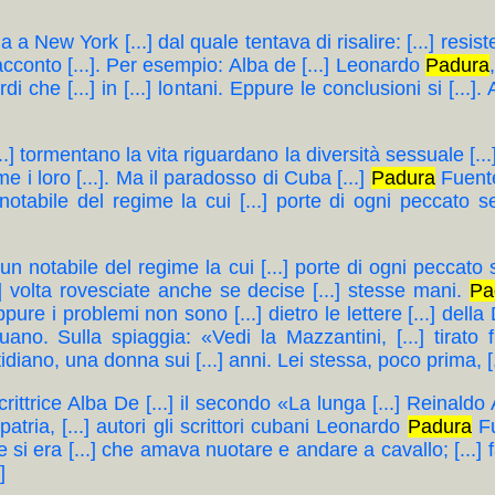
. Ma a New York [...] dal quale tentava di risalire: [...] resi
racconto [...]. Per esempio: Alba de [...] Leonardo
Padura
di che [...] in [...] lontani. Eppure le conclusioni si [...].
[...] tormentano la vita riguardano la diversità sessuale [..
me i loro [...]. Ma il paradosso di Cuba [...]
Padura
Fuentes
notabile del regime la cui [...] porte di ogni peccato s
i un notabile del regime la cui [...] porte di ogni peccato
..] volta rovesciate anche se decise [...] stesse mani.
Pa
pure i problemi non sono [...] dietro le lettere [...] della
o. Sulla spiaggia: «Vedi la Mazzantini, [...] tirato f
diano, una donna sui [...] anni. Lei stessa, poco prima, [..
 scrittrice Alba De [...] il secondo «La lunga [...] Reinaldo
patria, [...] autori gli scrittori cubani Leonardo
Padura
Fu
che si era [...] che amava nuotare e andare a cavallo; [..
]