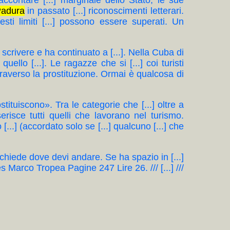
raccontare [...] marginale dello Stato, le sue
adura
in passato [...] riconoscimenti letterari.
sti limiti [...] possono essere superati. Un
.] scrivere e ha continuato a [...]. Nella Cuba di
, quello [...]. Le ragazze che si [...] coi turisti
attraverso la prostituzione. Ormai è qualcosa di
ostituiscono». Tra le categorie che [...] oltre a
erisce tutti quelli che lavorano nel turismo.
...] (accordato solo se [...] qualcuno [...] che
[...] chiede dove devi andare. Se ha spazio in [...]
 Marco Tropea Pagine 247 Lire 26. /// [...] ///