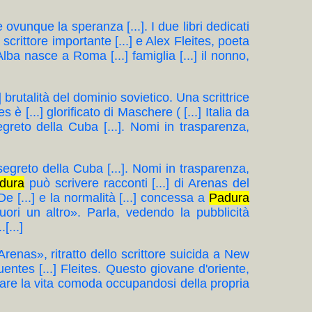
ste ovunque la speranza [...]. I due libri dedicati
, scrittore importante [...] e Alex Fleites, poeta
 Alba nasce a Roma [...] famiglia [...] il nonno,
.] brutalità del dominio sovietico. Una scrittrice
 è [...] glorificato di Maschere ( [...] Italia da
egreto della Cuba [...]. Nomi in trasparenza,
 segreto della Cuba [...]. Nomi in trasparenza,
dura
può scrivere racconti [...] di Arenas del
 De [...] e la normalità [...] concessa a
Padura
uori un altro». Parla, vedendo la pubblicità
[...]
 Arenas», ritratto dello scrittore suicida a New
entes [...] Fleites. Questo giovane d'oriente,
.] fare la vita comoda occupandosi della propria