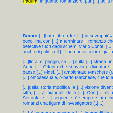
Padura
, in quanto romanziere, pur [...] della re
Brano:
[...]hai diritto a tre [...] in sovra
poco, ma con [...] a terminare il romanzo ch
detective fuori dagli schemi Mario Conte, [...] p
anche di politica Il [...] un nuovo colore: giall
[...]llora, di peggio, se [...] sulla [...] strad
Cuba [...] Ottanta che si avvia a diventare 
paese [...] Fidel, [...] ambientato Maschere (
[...] omosessuale, Alberto Marchese, che lo aiu
[...]della storia modifica la [...] visione div
città, [...] ai piani alti della [...]. Con [...] 
Settanta e [...] seguente, è sempre stato caro 
romanzi una figura di investigatore [..[...]