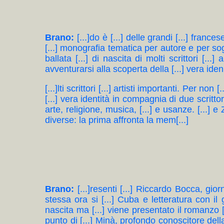
Brano:
[...]do è [...] delle grandi [...] franc
[...] monografia tematica per autore e per so
ballata [...] di nascita di molti scrittori [...
avventurarsi alla scoperta della [...] vera iden[
[...]lti scrittori [...] artisti importanti. Per n
[...] vera identità in compagnia di due scritto
arte, religione, musica, [...] e usanze. [...] 
diverse: la prima affronta la mem[...]
Brano:
[...]resenti [...] Riccardo Bocca, gior
stessa ora si [...] Cuba e letteratura con il g
nascita ma [...] viene presentato il romanzo
punto di [...] Minà, profondo conoscitore della c