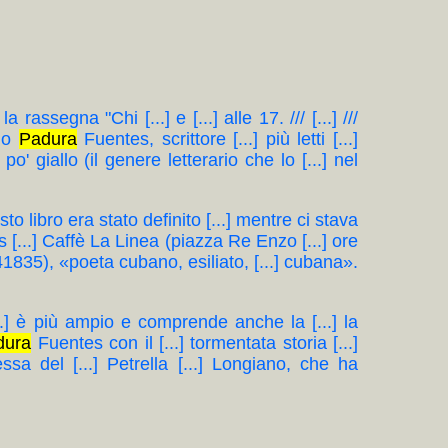
 rassegna "Chi [...] e [...] alle 17. /// [...] ///
rdo
Padura
Fuentes, scrittore [...] più letti [...]
o' giallo (il genere letterario che lo [...] nel
sto libro era stato definito [...] mentre ci stava
[...] Caffè La Linea (piazza Re Enzo [...] ore
041835), «poeta cubano, esiliato, [...] cubana».
...] è più ampio e comprende anche la [...] la
dura
Fuentes con il [...] tormentata storia [...]
a del [...] Petrella [...] Longiano, che ha