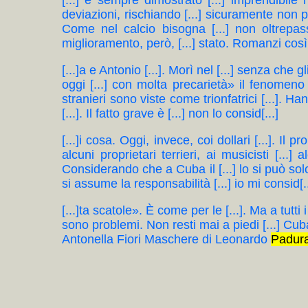
[...] è sempre dimostrato [...] imprendibile 
deviazioni, rischiando [...] sicuramente non pi
Come nel calcio bisogna [...] non oltrepass
miglioramento, però, [...] stato. Romanzi cos
[...]a e Antonio [...]. Morì nel [...] senza che 
oggi [...] con molta precarietà» il fenomeno
stranieri sono viste come trionfatrici [...]. H
[...]. Il fatto grave è [...] non lo consid[...]
[...]i cosa. Oggi, invece, coi dollari [...]. Il
alcuni proprietari terrieri, ai musicisti [...]
Considerando che a Cuba il [...] lo si può solo
si assume la responsabilità [...] io mi consid[..
[...]ta scatole». È come per le [...]. Ma a tutti i
sono problemi. Non resti mai a piedi [...] C
Antonella Fiori Maschere di Leonardo
Padur