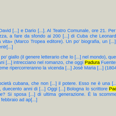
 David [...] e Dario [...]. Al Teatro Comunale, ore 21. Per la
lezza, a fare da sfondo ai 200 [...] di Cuba che Leona
ia vita» (Marco Tropea editore). Un po' biografia, un [...] p
tr[...]
] po' giallo (il genere letterario che lo [...] nel mondo), que
iani [...] intrecciano nel romanzo, che oggi
Padura
Fuentes 
ieme ripercorreranno la vicenda [...] José Maria [...] (18
 società cubana, che non [...] il potere. Esso ne è una [
a, duecento anni di [...] Oggi [...] Bologna lo scrittore
Pa
e? Si sposa [...] di ultima generazione. È la scommess
 febbraio ad ap[...]