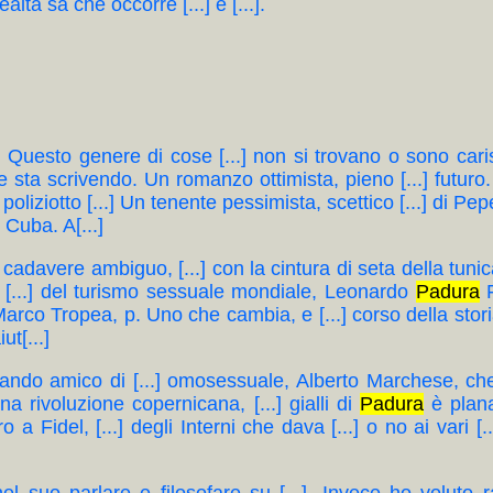
altà sa che occorre [...] e [...].
ppiù». Questo genere di cose [...] non si trovano o sono c
e sta scrivendo. Un romanzo ottimista, pieno [...] futur
oliziotto [...] Un tenente pessimista, scettico [...] di Pepe [
o Cuba. A[...]
a un cadavere ambiguo, [...] con la cintura di seta della tuni
il [...] del turismo sessuale mondiale, Leonardo
Padura
F
Marco Tropea, p. Uno che cambia, e [...] corso della stori
t[...]
entando amico di [...] omosessuale, Alberto Marchese, che lo 
di una rivoluzione copernicana, [...] gialli di
Padura
è planat
a Fidel, [...] degli Interni che dava [...] o no ai vari [.