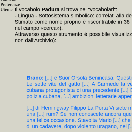
Il vocabolo
Padura
si trova nei "vocabolari":
- Lingua - Sottosistema simbolico: correlati alla
Stimato come nome proprio è riscontrabile in 38 En
nel campo «cerca»).
Attraverso questo strumento è possibile visualizz
non dall'Archivio):
Brano:
[...] e Suor Orsola Benincasa. Questi 
Le sette vite del gatto [...] A Sarmede la v
cubana protagonista di una precedente [...] D
polizia cubana, [...] ambizioni letterarie appe
[...] di Hemingway Filippo La Porta Vi siete ma
una [...] rum? Se non conoscete ancora ques
una felice occasione. Stavolta Mario [...] che a 
di un cadavere, dopo violento uragano, nel [...