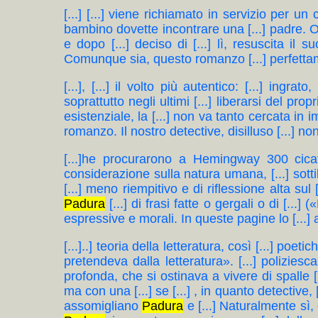
[...] [...] viene richiamato in servizio per u
bambino dovette incontrare una [...] padre. O, s
e dopo [...] deciso di [...] lì, resuscita il 
Comunque sia, questo romanzo [...] perfettam
[...], [...] il volto più autentico: [...] ing
soprattutto negli ultimi [...] liberarsi del pr
esistenziale, la [...] non va tanto cercata i
romanzo. Il nostro detective, disilluso [...] non 
[...]he procurarono a Hemingway 300 cicatri
considerazione sulla natura umana, [...] sotti
[...] meno riempitivo e di riflessione alta sul 
Padura
[...] di frasi fatte o gergali o di [...]
espressive e morali. In queste pagine lo [...] an
[...]..] teoria della letteratura, così [...] poe
pretendeva dalla letteratura». [...] poliziesc
profonda, che si ostinava a vivere di spalle 
ma con una [...] se [...] , in quanto detective, 
assomigliano
Padura
e [...] Naturalmente sì, 