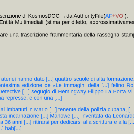
 descrizione di KosmosDOC →da AuthorityFile(
AF
+VO
).
tità Multimediali (stima per difetto, approssimativamente
are una trascrizione frammentaria della rassegna stampa
atenei hanno dato [...] quattro scuole di alta formazione.
entesima edizione de «Le immagini della [...] felino Rob
etective [...] segugio di Hemingway Filippo La Porta Vi si
na represse, e con una [...]
i imbattuti in Mario [...] tenente della polizia cubana, [
ta incarnazione [...] Marlowe [...] inventata da Leonar
36 anni [...] ritirarsi per dedicarsi alla scrittura e alla [.
] hab[...]