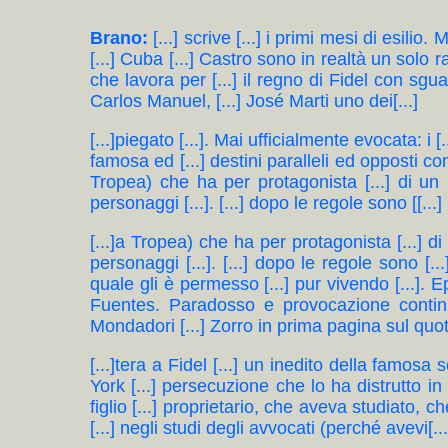
Brano:
[...] scrive [...] i primi mesi di esilio
[...] Cuba [...] Castro sono in realtà un solo 
che lavora per [...] il regno di Fidel con sguar
Carlos Manuel, [...] José Marti uno dei[...]
[...]piegato [...]. Mai ufficialmente evocata: i 
famosa ed [...] destini paralleli ed opposti co
Tropea) che ha per protagonista [...] di un 
personaggi [...]. [...] dopo le regole sono [[...]
[...]a Tropea) che ha per protagonista [...] d
personaggi [...]. [...] dopo le regole sono [.
quale gli è permesso [...] pur vivendo [...]. Ep
Fuentes. Paradosso e provocazione continuan
Mondadori [...] Zorro in prima pagina sul quoti
[...]tera a Fidel [...] un inedito della famosa
York [...] persecuzione che lo ha distrutto in 
figlio [...] proprietario, che aveva studiato, 
[...] negli studi degli avvocati (perché avevi[...