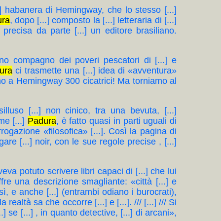
...] habanera di Hemingway, che lo stesso [...]
ura
, dopo [...] composto la [...] letteraria di [...]
a precisa da parte [...] un editore brasiliano.
aterno compagno dei poveri pescatori di [...] e
ura
ci trasmette una [...] idea di «avventura»
rono a Hemingway 300 cicatrici! Ma torniamo al
luso [...] non cinico, tra una bevuta, [...]
me [...]
Padura
, è fatto quasi in parti uguali di
errogazione «filosofica» [...]. Così la pagina di
gare [...] noir, con le sue regole precise , [...]
veva potuto scrivere libri capaci di [...] che lui
fre una descrizione smagliante: «città [...] e
ì, e anche [...] (entrambi odiano i burocrati),
realtà sa che occorre [...] e [...]. /// [...] /// Si
se [...] , in quanto detective, [...] di arcani»,