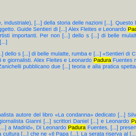
ese, industriale), [...] della storia delle nazioni [...]. Ques
ggetto. Guide Sentieri di [...] Alex Fleites e Leonardo
Pa
] artisti importanti. Per non [...] dello s [...] di belle m
...]
on [...] dello s [...] di belle mulatte, rumba e [...] «Sentieri
ri e giornalisti. Alex Fleites e Leonardo
Padura
Fuentes rac
e Zanichelli pubblicano due [...] teoria e alla pratica spet
nalista autore del libro «La condanna» dedicato [...] Silvia,
iornalista Gianni [...] scrittori Daniel [...] e Leonardo
P
 [...] a Madrid», Di Leonardo
Padura
Fuentes, [...] presenta
ultura [...] che ne «Il Papa [...]. La serata riserva al [...] 