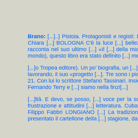
Brano:
[...]..] Pistoia. Protagonisti e registi:
Chiara [...] BOLOGNA C'è la luce [...] bel
racconta nel suo ultimo [...] «Il [...] della m
mondo), questo libro era stato definito [...] men
[...]o Tropea editore). Un po' biografia, un [...
lavorando, il suo «progetto [...]. Tre sono i p
21. Con lui lo scrittore Stefano Tassinari. Ins
Fernando Terry e [...] siamo nella finzi[...]
[...]ltà. E devo, se posso, [...] voce per la
frustrazione e attitudini [...] letteratura. Cub
Filippo Fabbri LONGIANO [...] La tradizion
presentato il cartellone della [...] stagione, da