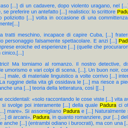
n caso [...] di un cadavere, dopo violento uragano, nel [
e preferire un antefatto [...] realistico: lo scrittore
Pad
suo poliziotto [...] volta in occasione di una committenz
ente[...]
rato, a tratti meschino, incapace di capire Cuba, [...] fr
oprio personaggio falsamente spettacolare. E anzi [...]
Pad
n imprese eroiche ed esperienze [...] (quelle che procura
cinico,[...]
ci! Ma torniamo al romanzo. Il nostro detective, disil
le umorismo e vari colpi di scena, [...]. Un buon noir, co
[...] male, di materiale linguistico a volte corrivo [...] int
 («La ruggine della vita gli ossidava le [...] ma riesce a pie
che una [...] teoria della letteratura, così [[...]
tiche occidentali: «solo raccontando le cose viste [...] vita a
a si svolge poi interamente [...] della quale
Padura
ci of
[...] mare». Si assomigliano
Padura
e [...] Naturalmente s
[...] di arcani»,
Padura
, in quanto romanziere, pur [...] della 
e anche [...] (entrambi odiano i burocrati), ma con una [...] 