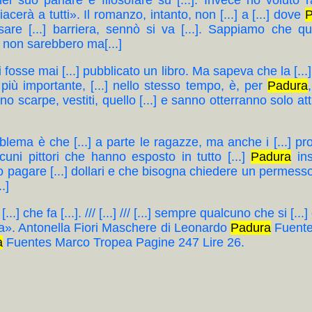
nel suo parlare e filosofare su [...]. Invece ho voluto 
acerà a tutti». Il romanzo, intanto, non [...] a [...] dove
P
are [...] barriera, sennò si va [...]. Sappiamo che que
ì non sarebbero ma[...]
gli fosse mai [...] pubblicato un libro. Ma sapeva che la [..
 più importante, [...] nello stesso tempo, è, per
Padura
anno scarpe, vestiti, quello [...] e sanno otterranno solo 
 problema è che [...] a parte le ragazze, ma anche i [...] pr
 alcuni pittori che hanno esposto in tutto [...]
Padura
ins
 pagare [...] dollari e che bisogna chiedere un permesso [
.]
 [...] che fa [...]. /// [...] /// [...] sempre qualcuno che si 
uba». Antonella Fiori Maschere di Leonardo
Padura
Fuentes
a
Fuentes Marco Tropea Pagine 247 Lire 26.