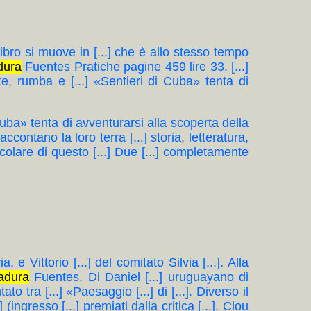
to libro si muove in [...] che è allo stesso tempo
dura
Fuentes Pratiche pagine 459 lire 33. [...]
ulatte, rumba e [...] «Sentieri di Cuba» tenta di
 di Cuba» tenta di avventurarsi alla scoperta della
contano la loro terra [...] storia, letteratura,
tacolare di questo [...] Due [...] completamente
 e Vittorio [...] del comitato Silvia [...]. Alla
adura
Fuentes. Di Daniel [...] uruguayano di
to tra [...] «Paesaggio [...] di [...]. Diverso il
(ingresso [...] premiati dalla critica [...]. Clou