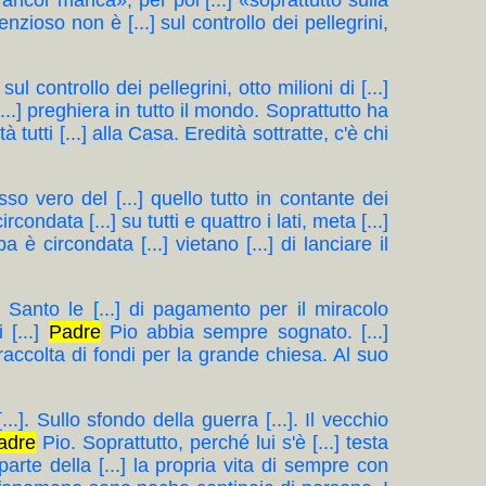
e ancor manca», per poi [...] «soprattutto sulla
nzioso non è [...] sul controllo dei pellegrini,
l controllo dei pellegrini, otto milioni di [...]
...] preghiera in tutto il mondo. Soprattutto ha
 tutti [...] alla Casa. Eredità sottratte, c'è chi
usso vero del [...] quello tutto in contante dei
ircondata [...] su tutti e quattro i lati, meta [...]
è circondata [...] vietano [...] di lanciare il
l Santo le [...] di pagamento per il miracolo
 [...]
Padre
Pio abbia sempre sognato. [...]
] raccolta di fondi per la grande chiesa. Al suo
..]. Sullo sfondo della guerra [...]. Il vecchio
adre
Pio. Soprattutto, perché lui s'è [...] testa
arte della [...] la propria vita di sempre con