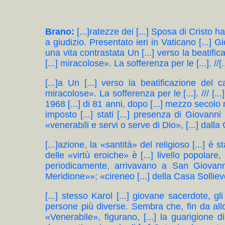
Brano:
[...]ratezze dei [...] Sposa di Cristo 
a giudizio. Presentato ieri in Vaticano [...] G
una vita contrastata Un [...] verso la beatifica
[...] miracolose». La sofferenza per le [...]. //[..
[...]a Un [...] verso la beatificazione del c
miracolose». La sofferenza per le [...]. /// [..
1968 [...] di 81 anni, dopo [...] mezzo secol
imposto [...] stati [...] presenza di Giovanni 
«venerabili e servi o serve di Dio», [...] dalla 
[...]azione, la «santità» del religioso [...] è
delle «virtù eroiche» è [...] livello popolare,
periodicamente, arrivavano a San Giovann
Meridione»»; «cireneo [...] della Casa Sollievo
[...] stesso Karol [...] giovane sacerdote, gl
persone più diverse. Sembra che, fin da allora, 
«Venerabile», figurano, [...] la guarigione di