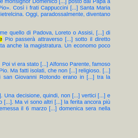
 quale monsignor Domenico [...] posto dal Papa a
io». Così i frati Cappuccini [...] Santa Maria
 Pietrelcina. Oggi, paradossalmente, diventano
come quello di Padova, Loreto o Assisi, [...] di
e
Pio passerà attraverso [...] sotto il diretto
cupata anche la magistratura. Un economo poco
. Poi vi era stato [...] Alfonso Parente, famoso
io. Ma fatti isolati, che non [...] religioso. [...]
di san Giovanni Rotondo erano in [...] tra la
. Una decisione, quindi, non [...] vertici [...] e
[...]. Ma vi sono altri [...] la ferita ancora più
...] emessa il 6 marzo [...] domenica sera nella