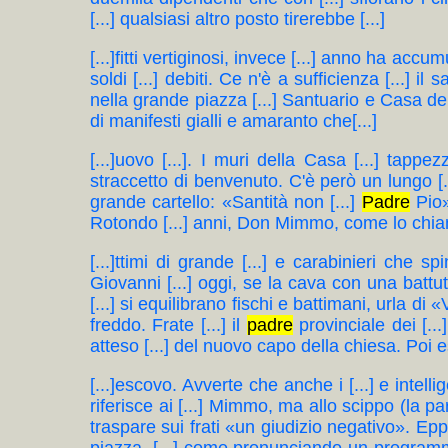
[...] qualsiasi altro posto tirerebbe [...]
[...]fitti vertiginosi, invece [...] anno ha accu
soldi [...] debiti. Ce n'è a sufficienza [...] il
nella grande piazza [...] Santuario e Casa del 
di manifesti gialli e amaranto che[...]
[...]uovo [...]. I muri della Casa [...] tapp
straccetto di benvenuto. C'è però un lungo [...]
grande cartello: «Santità non [...]
Padre
Pio»
Rotondo [...] anni, Don Mimmo, come lo chiamano 
[...]ttimi di grande [...] e carabinieri che 
Giovanni [...] oggi, se la cava con una battut
[...] si equilibrano fischi e battimani, urla di
freddo. Frate [...] il
padre
provinciale dei [..
atteso [...] del nuovo capo della chiesa. Poi e
[...]escovo. Avverte che anche i [...] e inte
riferisce ai [...] Mimmo, ma allo scippo (la par
traspare sui frati «un giudizio negativo». Epp