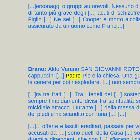
[...]ersonaggi o gruppi autorevoli. Nessuno di e
di tanto più grave degli [...] acuti di schizofreni
Figlio [...] Ne sei [...] Cooper è morto alcolis
assicurato da un uomo come Franc[...]
Brano:
Aldo Varano SAN GIOVANNI ROTONDO C
cappuccini [...]
Padre
Pio e la chiesa. Una guer
la cenere per poi riesplodere, [...] non sempre l
[...]ra tra frati [...]. Tra i fedeli dei [...] 
sempre limpidamente divisi tra spiritualità so
micidiale attacco. Durante [...] della messa del
dei piedi e ha scandito con furia [...] [...]
[...]..] offerte e lasciti ereditari, passata p
accusati da [...] sono quelli della Casa [...] s
duemila dipendenti che con [...] sfiorano i cin