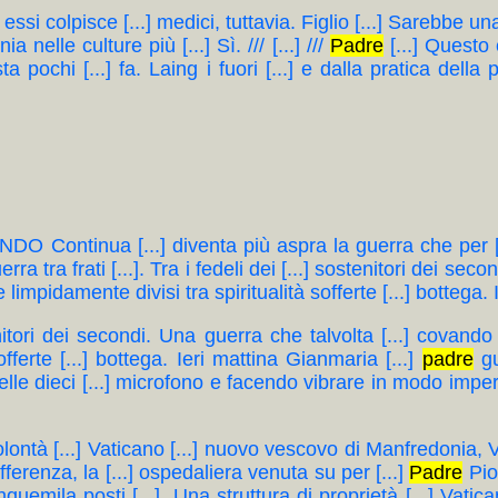
ssi colpisce [...] medici, tuttavia. Figlio [...] Sarebbe una 
a nelle culture più [...] Sì. /// [...] ///
Padre
[...] Questo
ta pochi [...] fa. Laing i fuori [...] e dalla pratica della 
ontinua [...] diventa più aspra la guerra che per [.
ra tra frati [...]. Tra i fedeli dei [...] sostenitori dei sec
impidamente divisi tra spiritualità sofferte [...] bottega. Ie
sostenitori dei secondi. Una guerra che talvolta [...] covan
fferte [...] bottega. Ieri mattina Gianmaria [...]
padre
gu
le dieci [...] microfono e facendo vibrare in modo impercettib
er volontà [...] Vaticano [...] nuovo vescovo di Manfredoni
offerenza, la [...] ospedaliera venuta su per [...]
Padre
Pio,
quemila posti [...]. Una struttura di proprietà [...] Vatic