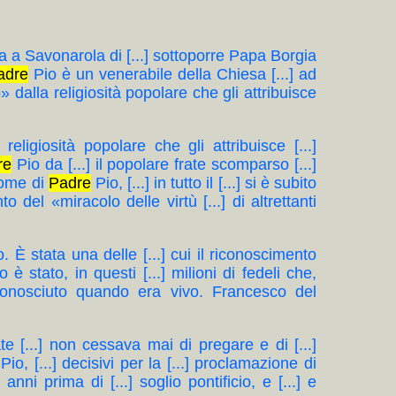
ossa a Savonarola di [...] sottoporre Papa Borgia
adre
Pio è un venerabile della Chiesa [...] ad
o» dalla religiosità popolare che gli attribuisce
religiosità popolare che gli attribuisce [...]
re
Pio da [...] il popolare frate scomparso [...]
nome di
Padre
Pio, [...] in tutto il [...] si è subito
o del «miracolo delle virtù [...] di altrettanti
o. È stata una delle [...] cui il riconoscimento
 è stato, in questi [...] milioni di fedeli che,
conosciuto quando era vivo. Francesco del
ate [...] non cessava mai di pregare e di [...]
Pio, [...] decisivi per la [...] proclamazione di
nni prima di [...] soglio pontificio, e [...] e