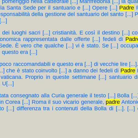
ica pomeriggio nella cattedrale [...] Manfredonia [...] la
ella Santa Sede per il santuario e [...] Opere [...]
Padre
P
esponsabilità della gestione del santuario del santo [...]
...]
 dei luoghi sacri [...] cristianità. E così il destino [...] 
conomica rappresentata dalle offerte [...] fedeli di
Padr
a Sede. È vero che qualche [...] vi è stato. Se [...] oc
questo era [...]
co raccomandabili e questo era [...] di vecchie lire [...]
..] che è stato coinvolto [...] a danno dei fedeli di
Padre
P
 vaticana. Proprio in queste settimane [...] santuario 
 U[...]
tata consegnato alla Curia generale il testo [...] Bolla [...]
, in Corea [...] Roma il suo vicario generale,
padre
Antonio 
erto [...] differenza tra i contenuti della Bolla di [...]. [