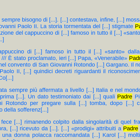
ha sempre bisogno di [...]. [...] contestava, infine, [...] m
iovanni Paolo II. La storia tormentata del [...] stigmate
P
zione del cappuccino di [...] famoso in tutto il [...] «sant
.]
appuccino di [...] famoso in tutto il [...] «santo» dalla 
.] /// È stato proclamato, ieri [...] Papa, «Venerabile»
Pad
o nel convento di San Giovanni Rotondo [...] Gargano. Il 
Paolo II, [...] quindici decreti riguardanti il riconosciment
Co[...]
 stata sempre più affermata a livello [...] Italia e nel mond
 prima [...]. Un dato testimoniato dai [...] quali
Padre
Pio
i Rotondo per pregare sulla [...] tomba, dopo [...] 
 della sofferenz[...]
i fece [...] rimanendo colpito dalla singolarità di quel fr
[...] ricevuto da [...]. [...] «prodigi» attribuiti a
Padre
 una donna polacca raccomandata [...] Karol [...] molti a