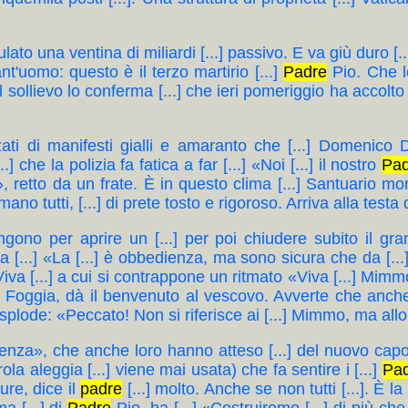
mulato una ventina di miliardi [...] passivo. E va giù duro [
 sant'uomo: questo è il terzo martirio [...]
Padre
Pio. Che lo
sollievo lo conferma [...] che ieri pomeriggio ha accolto il
ezzati di manifesti gialli e amaranto che [...] Domenico
 che la polizia fa fatica a far [...] «Noi [...] il nostro
Pa
, retto da un frate. È in questo clima [...] Santuario 
tutti, [...] di prete tosto e rigoroso. Arriva alla testa di 
spingono per aprire un [...] per poi chiudere subito il g
a [...] «La [...] è obbedienza, ma sono sicura che da [...
 «Viva [...] a cui si contrappone un ritmato «Viva [...] Mim
.] Foggia, dà il benvenuto al vescovo. Avverte che anche
splode: «Peccato! Non si riferisce ai [...] Mimmo, ma allo 
lligenza», che anche loro hanno atteso [...] del nuovo ca
ola aleggia [...] viene mai usata) che fa sentire i [...]
Pa
ure, dice il
padre
[...] molto. Anche se non tutti [...]. È l