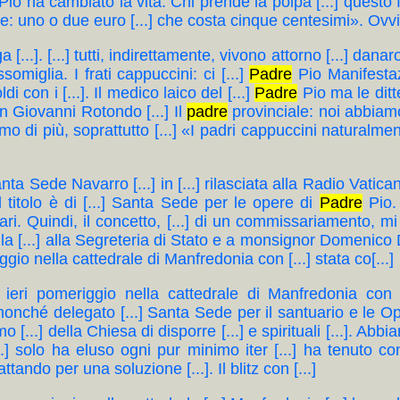
Pio ha cambiato la vita. Chi prende la polpa [...] quest
icone: uno o due euro [...] che costa cinque centesimi». Ovvia
a [...]. [...] tutti, indirettamente, vivono attorno [...] danar
somiglia. I frati cappuccini: ci [...]
Padre
Pio Manifestaz
i con i [...]. Il medico laico del [...]
Padre
Pio ma le ditte 
an Giovanni Rotondo [...] Il
padre
provinciale: noi abbiamo f
di più, soprattutto [...] «I padri cappuccini naturalmente
 Santa Sede Navarro [...] in [...] rilasciata alla Radio Vatic
il titolo è di [...] Santa Sede per le opere di
Padre
Pio. 
tuari. Quindi, il concetto, [...] di un commissariamento, 
ella [...] alla Segreteria di Stato e a monsignor Domenico D
iggio nella cattedrale di Manfredonia con [...] stata co[...]
[...] ieri pomeriggio nella cattedrale di Manfredonia co
, nonché delegato [...] Santa Sede per il santuario e le O
..] della Chiesa di disporre [...] e spirituali [...]. Abb
.] solo ha eluso ogni pur minimo iter [...] ha tenuto con
ttando per una soluzione [...]. Il blitz con [...]