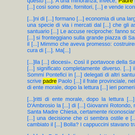
questo [...]. A una minoranza, invece,
Padre
[...] così sono ditte, fornitori, [...] e vende 
[...]ni di [...] formano [...] economia di una larg
una specie di via i mercati dal [...] che gli as
santuario [...] Le accuse reciproche: fanno sold
[...] si fronteggiano sulla grande piazza di S
il [...] Mimmo che aveva promesso: costruiremo 
cura di [...]. Ma[...]
[...]lla [...] diocesi». Così il portavoce della
[...] significato completamente diverso. [...] 
Sommi Pontefici in [...] delegati di altri san
scrive
padre
Paolo [...] il frate provinciale, n
di ente morale, dopo la lettura [...] ieri pomer
[...]ritti di ente morale, dopo la lettura 
D'Ambrosio la [...] di [...] Giovanni Rotondo
Santa Madre Chiesa, certamente riconosciamo [.
[...] una decisione che ci sembra ostile e [..
cambiato il [...] Bolla? I cappuccini stavano tra