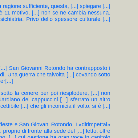
ragione sufficiente, questa, [...] spiegare [...]
 è 11 motivo, [...] non se ne cambia nessuna.
psichiatria. Privo dello spessore culturale [...]
..] San Giovanni Rotondo ha contrapposto i
ondi. Una guerra che talvolta [...] covando sotto
r[...]
do sotto la cenere per poi riesplodere, [...] non
ardiano dei cappuccini [...] sferrato un altro
ile [...] che gli incornicia il volto, si è [...]
a, Vieste e San Giovani Rotondo. I «dirimpettai»
 proprio di fronte alla sede del [...] letto, oltre
ano, [...] cui gestione ha gran voce in capitolo