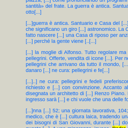
piazza, [...] come pronunciando un programm
santità» del frate. La guerra è antica. Santuar
otto[...]
[...]guerra è antica. Santuario e Casa del [...]
che significano un giro [...] astronomico. La Cas
fatto nascere [...] una Casa di riposo per anzian
[...] perché la gente viene [..[...]
[...] la moglie di Alfonso. Tutto regolare ma l
pellegrini. Offerte, vendita di icone [...]. Per
pellegrini che arrivano da tutto il mondo, [..
danaro [...] ne cura: pellegrini e fe[...]
[...]..] ne cura: pellegrini e fedeli prefer
richiesto e [...] con convinzione. Accanto al
disegnata un architetto di [...] Renzo Piano. M
ingresso sarà [...] e chi vuole che una delle fogl
[...]nna [...] 52; una giornata lavorativa, 104
medico, che è [...] cultura laica, tradendo u
dei bisogni di San Giovanni, durante [...] do