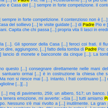
a [...] di
Padre
Pio, ha [...] «Costruiremo [...] di più ch
io e Casa del [...] sempre in forte competizione. Il conte
 sempre in forte competizione. Il contenzioso non è [...] su
a del sollievo [...] le visite guidate [...] di
Padre
Pio e [
i. Capita che chi passa [...] propria vita lì lasci in eredità
a [...]. Gli sponsor della Casa [...] feroci coi frati. Il fl
 non dire, aggiungono, [...] fatto della tomba di
Padre
Pio: c
.] lancio di monete e banconote da cinque [...]. La tomba 
iscono questo [...] consegnare direttamente nelle mani de
 santuario ormai [...] è in costruzione la chiesa che si
a non si riesce mai [...]. Intanto, i frati continuano [...
ioline [...][...]
; [...] mq di pavimento, 259; un albero, 517; un banco, [.
na tenera emozione, mi avverte: «Sia [...] tutti amiamo
P
po. Nessuno s'è mai rivolto a [...] inutilmente. La gran p