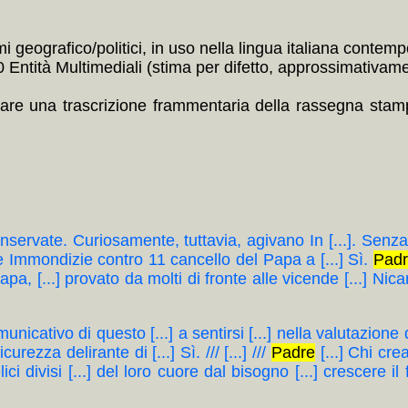
i geografico/politici, in uso nella lingua italiana contem
ntità Multimediali (stima per difetto, approssimativament
are una trascrizione frammentaria della rassegna stampa
nservate. Curiosamente, tuttavia, agivano In [...]. Senza inte
lle Immondizie contro 11 cancello del Papa a [...] Sì.
Pad
pa, [...] provato da molti di fronte alle vicende [...] Ni
unicativo di questo [...] a sentirsi [...] nella valutazione d
urezza delirante di [...] Sì. /// [...] ///
Padre
[...] Chi cre
lici divisi [...] del loro cuore dal bisogno [...] crescere il