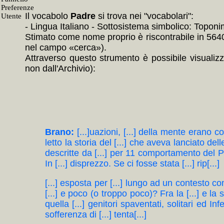
Il vocabolo
Padre
si trova nei "vocabolari":
- Lingua Italiano - Sottosistema simbolico: Toponim
Stimato come nome proprio è riscontrabile in 5640 E
nel campo «cerca»).
Attraverso questo strumento è possibile visualizz
non dall'Archivio):
Brano:
[...]uazioni, [...] della mente erano co
letto la storia del [...] che aveva lanciato de
descritte da [...] per 11 comportamento del Pa
In [...] disprezzo. Se ci fosse stata [...] rip[...]
[...] esposta per [...] lungo ad un contesto com
[...] e poco (o troppo poco)? Fra la [...] e la sic
quella [...] genitori spaventati, solitari ed Infe
sofferenza di [...] tenta[...]