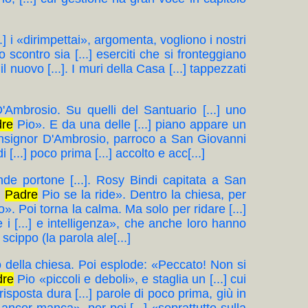
...] i «dirimpettai», argomenta, vogliono i nostri
 scontro sia [...] eserciti che si fronteggiano
 nuovo [...]. I muri della Casa [...] tappezzati
 D'Ambrosio. Su quelli del Santuario [...] uno
dre
Pio». E da una delle [...] piano appare un
monsignor D'Ambrosio, parroco a San Giovanni
[...] poco prima [...] accolto e acc[...]
rande portone [...]. Rosy Bindi capitata a San
]
Padre
Pio se la ride». Dentro la chiesa, per
mo». Poi torna la calma. Ma solo per ridare [...]
 i [...] e intelligenza», che anche loro hanno
scippo (la parola ale[...]
po della chiesa. Poi esplode: «Peccato! Non si
dre
Pio «piccoli e deboli», e staglia un [...] cui
a risposta dura [...] parole di poco prima, giù in