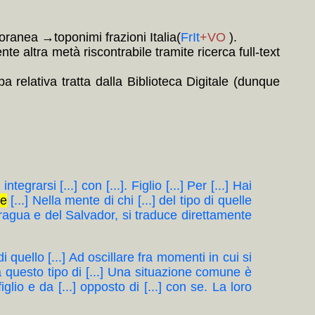
poranea →toponimi frazioni Italia(
FrIt
+VO
).
e altra metà riscontrabile tramite ricerca full-text
 relativa tratta dalla Biblioteca Digitale (dunque
grarsi [...] con [...]. Figlio [...] Per [...] Hai
re
[...] Nella mente di chi [...] del tipo di quelle
caragua e del Salvador, si traduce direttamente
i quello [...] Ad oscillare fra momenti in cui si
a questo tipo di [...] Una situazione comune è
 figlio e da [...] opposto di [...] con se. La loro