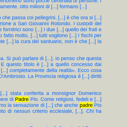
o fenomeno sono poche centinaia di persone. I
mente, otto milioni di [...] formano [...]
o che passa coi pellegrini. [...] è che ora si [...]
ione a San Giovanni Rotondo. I custodi del
fornitrici sono [...] I due [...] quello dei frati e
atto molto, [...] tutti vogliono [...] I fischi per
 [...] la cura del santuario, non è che [...] la
ana. Si può parlare di [...]. Io penso che questa
E questo titolo è [...] a quello concesso dai
mi [...] completamente della realtà». Ecco cosa
'Ambrosio. La Provincia religiosa è [...] diritti
n [...] stata conferita a monsignor Domenico
pere di
Padre
Pio. Come religiosi, fedeli e [...]
iamo la sensazione di [...] che anche
padre
Pio
to di nessun criterio ecclesiale, [...]. Chi ha