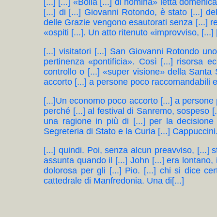
[...] [...] «Bolla [...] di nomina» letta domen
[...] di [...] Giovanni Rotondo, è stato [...] d
delle Grazie vengono esautorati senza [...] r
«ospiti [...]. Un atto ritenuto «improvviso, [...] [
[...] visitatori [...] San Giovanni Rotondo uno
pertinenza «pontificia». Così [...] risorsa e
controllo o [...] «super visione» della Sant
accorto [...] a persone poco raccomandabili e 
[...]Un economo poco accorto [...] a persone po
perché [...] al festival di Sanremo, sospeso [.
una ragione in più di [...] per la decisione
Segreteria di Stato e la Curia [...] Cappuccini.
[...] quindi. Poi, senza alcun preavviso, [...] s
assunta quando il [...] John [...] era lontano
dolorosa per gli [...] Pio. [...] chi si dice c
cattedrale di Manfredonia. Una di[...]