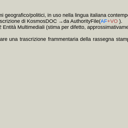
i geografico/politici, in uso nella lingua italiana contem
 descrizione di KosmosDOC →da AuthorityFile(
AF
+VO
).
ntità Multimediali (stima per difetto, approssimativament
are una trascrizione frammentaria della rassegna stampa