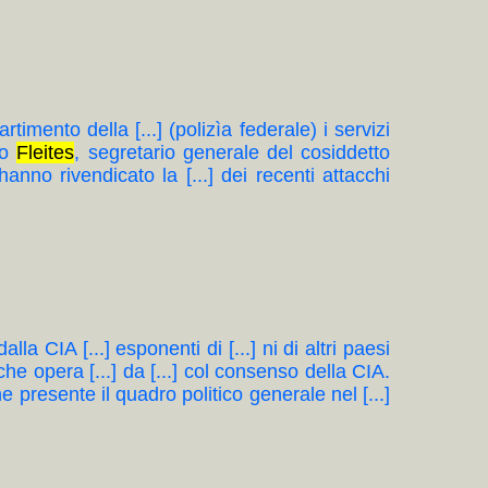
rtimento della [...] (polizìa federale) i servizi
do
Fleites
, segretario generale del cosiddetto
hanno rivendicato la [...] dei recenti attacchi
alla CIA [...] esponenti di [...] ni di altri paesi
 che opera [...] da [...] col consenso della CIA.
ne presente il quadro politico generale nel [...]