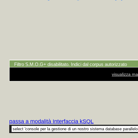
Filtro S.M.O.G+ disabilitato. Indici dal corpus autorizzato
visualizza ma
passa a modalità Interfaccia kSQL