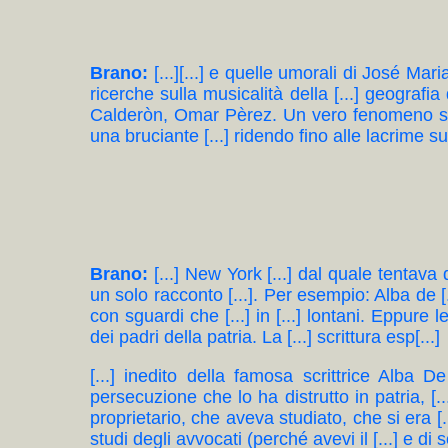
Brano:
[...][...] e quelle umorali di José Mari
ricerche sulla musicalità della [...] geografia
Calderòn, Omar Pèrez. Un vero fenomeno sono i
una bruciante [...] ridendo fino alle lacrime sui
Brano:
[...] New York [...] dal quale tentava d
un solo racconto [...]. Per esempio: Alba de [
con sguardi che [...] in [...] lontani. Eppure 
dei padri della patria. La [...] scrittura esp[...]
[...] inedito della famosa scrittrice Alba D
persecuzione che lo ha distrutto in patria, [.
proprietario, che aveva studiato, che si era [
studi degli avvocati (perché avevi il [...] e di sc