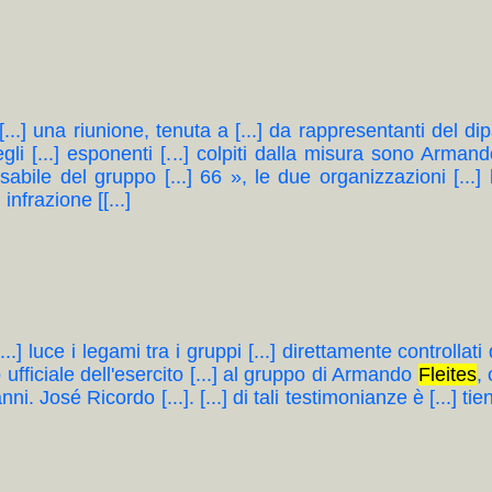
[...] una riunione, tenuta a [...] da rappresentanti del dipa
gli [...] esponenti [...] colpiti dalla misura sono Arman
sabile del gruppo [...] 66 », le due organizzazioni [...] 
infrazione [[...]
...] luce i legami tra i gruppi [...] direttamente controllati d
 ufficiale dell'esercito [...] al gruppo di Armando
Fleites
,
i. José Ricordo [...]. [...] di tali testimonianze è [...] tie