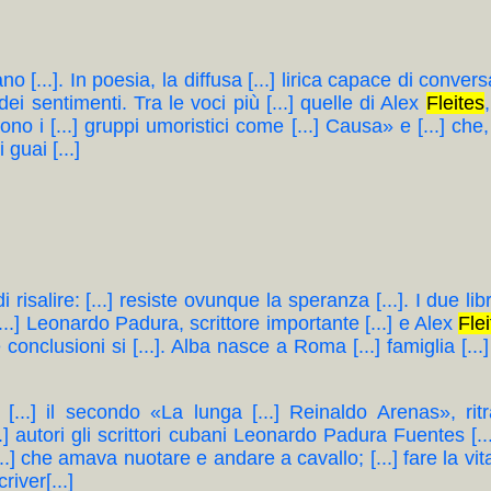
ano [...]. In poesia, la diffusa [...] lirica capace di convers
 dei sentimenti. Tra le voci più [...] quelle di Alex
Fleites
 [...] gruppi umoristici come [...] Causa» e [...] che, i
 guai [...]
i risalire: [...] resiste ovunque la speranza [...]. I due lib
...] Leonardo Padura, scrittore importante [...] e Alex
Fle
le conclusioni si [...]. Alba nasce a Roma [...] famiglia [..
e [...] il secondo «La lunga [...] Reinaldo Arenas», ritr
..] autori gli scrittori cubani Leonardo Padura Fuentes [..
...] che amava nuotare e andare a cavallo; [...] fare la vi
river[...]