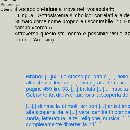
Il vocabolo
Fleites
si trova nei "vocabolari":
- Lingua - Sottosistema simbolico: correlati alla
Stimato come nome proprio è riscontrabile in 5 Enti
campo «cerca»).
Attraverso questo strumento è possibile visualizz
non dall'Archivio):
Brano:
[...]52. Lo stesso periodo è [...] delle 
allo stesso tempo [...] monografia tematica 
pagine 459 lire 33. [...] ballata [...] di nascita 
Cuba» tenta di avventurarsi alla scoperta del[
[...].] di nascita di molti scrittori [...] artist
alla scoperta della [...] vera identità in compa
storia, letteratura, arte, religione, musica, [..
completamente diverse: la pri[...]