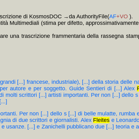
 descrizione di KosmosDOC →da AuthorityFile(
AF
+VO
).
tà Multimediali (stima per difetto, approssimativamente al
are una trascrizione frammentaria della rassegna stampa
grandi [...] francese, industriale), [...] della storia delle 
per autore e per soggetto. Guide Sentieri di [...] Alex
di molti scrittori [...] artisti importanti. Per non [...] dello 
...]
i importanti. Per non [...] dello s [...] di belle mulatte, rum
gnia di due scrittori e giornalisti. Alex
Fleites
e Leonardo 
.] e usanze. [...] e Zanichelli pubblicano due [...] teoria e a