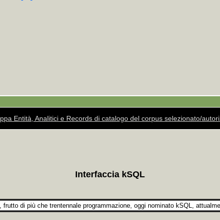
ppa Entità, Analitici e Records di catalogo del corpus selezionato/auto
Interfaccia kSQL