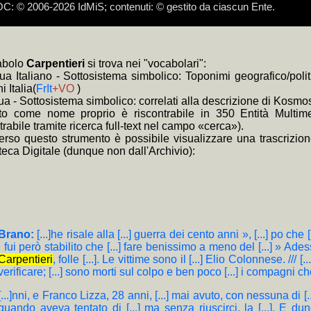
 © 2006-2026 IdMiS; contenuti: © gestito da ciascun Ente.
e devolvere il 5 per mille ad IdMiS - Istituto della Memoria in Scen
i, Partigiano a 15 anni, Firenze, IdMiS, 2015 (edizione critica a cura di
di kosmosdoc non hanno funzione per terzi, ma soltanto tecnica e di 
inossi, scomposizione nelle eterogenee dimensioni catalografiche, son
a: i link composti di + non necessitano il ricaricamento della pagina:
a: il sottoinsieme selezionato del corpus autorizzato può essere esplo
a: i link
e video tutorial cliccare:
+BD
forniscono i brani dell'intera indistinguibile documentazio
https://www.youtube.com/channel/UClzGp
venti per la bibliografia 70° Resistenza e Liberazione
zzato come assimilato anonimo, ai sensi dei provvedimenti del Garante
divisibile quale interpretazione univoca; altrimenti, esempio sul medesimo
izione), e
+KWPN
(brani delle trascrizioni relative)
cabolo
Carpentieri
si trova nei "vocabolari":
testuali terminano in asis, asis-, acsis, rsis, ssis
gua Italiano - Sottosistema simbolico: Toponimi geografico/poli
i Italia(
FrIt
+VO
)
gua - Sottosistema simbolico: correlati alla descrizione di Kos
to come nome proprio è riscontrabile in 350 Entità Multimed
trabile tramite ricerca full-text nel campo «cerca»).
verso questo strumento è possibile visualizzare una trascrizion
teca Digitale (dunque non dall'Archivio):
Brano:
[...]he risale alla [...] guerra dei cento anni », [...] po che 
i fui però stabilito che [...] fare benissimo a meno del [...] » Ades
Carpentieri
, folle [...]. Le vittime sono il [...] Elio Colonnese. /// 
verificare; [...] sono morti sul colpo e ben poco [...] i compagni che 
[...]nni, e Franco Lizza, 28 anni, [...] mai avuto, con nessuna di [...
quando aveva tentato di [...] ma senza riuscirci, la [...]. E dunq