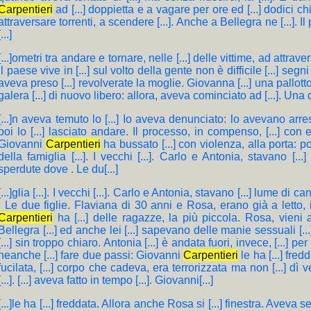
Carpentieri
ad [...] doppietta e a vagare per ore ed [...] dodici chi
attraversare torrenti, a scendere [...]. Anche a Bellegra ne [...]. Il 
[...]
[...]ometri tra andare e tornare, nelle [...] delle vittime, ad attrave
Il paese vive in [...] sul volto della gente non è difficile [...] segni 
aveva preso [...] revolverate la moglie. Giovanna [...] una pallotto
galera [...] di nuovo libero: allora, aveva cominciato ad [...]. Una d
[...]n aveva temuto lo [...] Io aveva denunciato: lo avevano arresta
poi lo [...] lasciato andare. Il processo, in compenso, [...] co
Giovanni
Carpentieri
ha bussato [...] con violenza, alla porta: poi
della famiglia [...]. I vecchi [...]. Carlo e Antonia, stavano [.
sperdute dove . Le du[...]
[...]glia [...]. I vecchi [...]. Carlo e Antonia, stavano [...] lume d
. Le due figlie. Flaviana di 30 anni e Rosa, erano già a letto, in
Carpentieri
ha [...] delle ragazze, la più piccola. Rosa, vieni a st
Bellegra [...] ed anche lei [...] sapevano delle manie sessuali [..
[...] sin troppo chiaro. Antonia [...] è andata fuori, invece, [...] 
neanche [...] fare due passi: Giovanni
Carpentieri
le ha [...] fred
fucilata, [...] corpo che cadeva, era terrorizzata ma non [...] dì
[...]. [...] aveva fatto in tempo [...]. Giovanni[...]
[...]le ha [...] freddata. Allora anche Rosa si [...] finestra. Aveva s