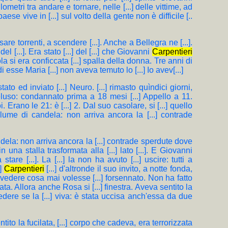
lometri tra andare e tornare, nelle [...] delle vittime, ad
paese vive in [...] sul volto della gente non è difficile [..
rsare torrenti, a scendere [...]. Anche a Bellegra ne [...].
del [...]. Era stato [...] del [...] che Giovanni
Carpentieri
la si era conficcata [...] spalla della donna. Tre anni di
i esse Maria [...] non aveva temuto lo [...] Io avev[...]
to ed inviato [...] Neuro. [...] rimasto quìndici giorni,
n eluso: condannato prima a 18 mesi [...] Appello a 11.
. Erano le 21: è [...] 2. Dal suo casolare, si [...] quello
..] lume di candela: non arriva ancora la [...] contrade
i candela: non arriva ancora la [...] contrade sperdute dove
 una stalla trasformata alla [...] lato [...]. E Giovanni
are [...]. La [...] la non ha avuto [...] uscire: tutti a
.]
Carpentieri
[...] d'altronde il suo invito, a notte fonda,
per vedere cosa mai volesse [...] forsennato. Non ha fatto
data. Allora anche Rosa si [...] finestra. Aveva sentito la
 vedere se la [...] viva: è stata uccisa anch'essa da due
entito la fucilata, [...] corpo che cadeva, era terrorizzata