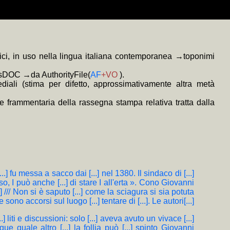
a (ONLUS) scrivendo il CF 94137860485
 E. Varriale, pref. P. Bassi e ricordo di M. Fagioli), LXVI+414, 16 €.
sicurezza (Google Analytics, soltanto come complemento tecnico, è
o prevalentemente anonimi redatti o diretti dal curatore quando si è
 ove
rato tramite i link
ne di Biblioteca Digitale relativi al nome proprio scelto
MauhOImKxIwslRpinA/feed
colorati
consentono l'esplorazione in sottofinestra
+MAP
(mappa di frequenza della trascrizione e
 della Privacy).
 Elio Varriale, e.v., s. sinossi; i titoli con sviluppo significativo in
tici, in uso nella lingua italiana contemporanea →toponimi
mosDOC →da AuthorityFile(
AF
+VO
).
iali (stima per difetto, approssimativamente altra metà
e frammentaria della rassegna stampa relativa tratta dalla
[...] fu messa a sacco dai [...] nel 1380. Il sindaco di [...]
so, I può anche [...] di stare I all'erta ». Cono Giovanni
[...] /// Non si è saputo [...] come la sciagura si sia potuta
sono accorsi sul luogo [...] tentare di [...]. Le autori[...]
] liti e discussioni: solo [...] aveva avuto un vivace [...]
ue quale altro [...] la follia può [...] spinto Giovanni