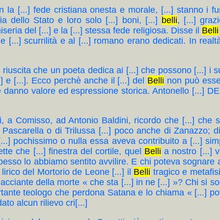
n la [...] fede cristiana onesta e morale, [...] stanno i funz
ia dello Stato e loro solo [...] boni, [...]
belli
, [...] gra
eria del [...] e la [...] stessa fede religiosa. Disse il
Belli
 le [...] scurrilità e al [...] romano erano dedicati. In rea
.] riuscita che un poeta dedica ai [...] che possono [...] i s
.] e [...]. Ecco perchè anche il [...] del
Belli
non può essere 
] le danno valore ed espressione storica. Antonello [...] D
, a Comisso, ad Antonio Baldini, ricordo che [...] che si f
 Pascarella o di Trilussa [...] poco anche di Zanazzo; d
[...] pochissimo o nulla essa aveva contribuito a [...] s
te che [...] finestra del cortile, quel
Belli
a nostro [...] 
pesso lo abbiamo sentito avvilire. E chi poteva sognare al
lirico del Mortorio de Leone [...] il
Belli
tragico e metafisic
cciante della morte « che sta [...] in ne [...] »? Chi si s
certante teologo che perdona Satana e lo chiama « [...] po
to alcun rilievo cri[...]