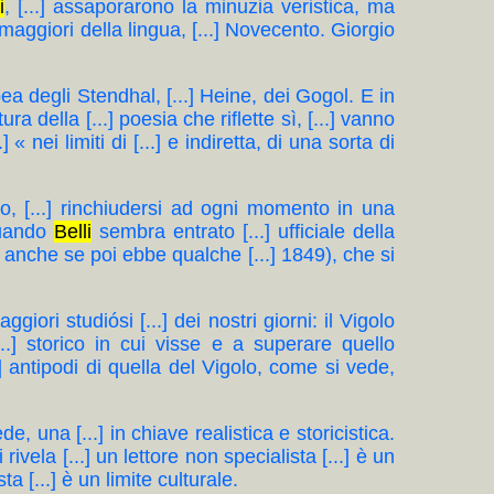
i
, [...] assaporarono la minuzia veristica, ma
i maggiori della lingua, [...] Novecento. Giorgio
opea degli Stendhal, [...] Heine, dei Gogol. E in
atura della [...] poesia che riflette sì, [...] vanno
 nei limiti di [...] e indiretta, di una sorta di
gno, [...] rinchiudersi ad ogni momento in una
 Quando
Belli
sembra entrato [...] ufficiale della
7, anche se poi ebbe qualche [...] 1849), che si
aggiori studiósi [...] dei nostri giorni: il Vigolo
..] storico in cui visse e a superare quello
..] antipodi di quella del Vigolo, come si vede,
ede, una [...] in chiave realistica e storicistica.
i rivela [...] un lettore non specialista [...] è un
sta [...] è un limite culturale.