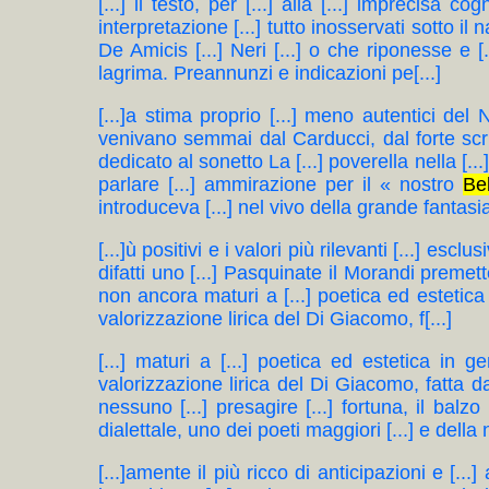
[...] il testo, per [...] alla [...] imprecisa
interpretazione [...] tutto inosservati sotto il
De Amicis [...] Neri [...] o che riponesse e [.
lagrima. Preannunzi e indicazioni pe[...]
[...]a stima proprio [...] meno autentici del 
venivano semmai dal Carducci, dal forte scritt
dedicato al sonetto La [...] poverella nella [.
parlare [...] ammirazione per il « nostro
Bel
introduceva [...] nel vivo della grande fantasia, d
[...]ù positivi e i valori più rilevanti [...] e
difatti uno [...] Pasquinate il Morandi premett
non ancora maturi a [...] poetica ed estetica i
valorizzazione lirica del Di Giacomo, f[...]
[...] maturi a [...] poetica ed estetica in g
valorizzazione lirica del Di Giacomo, fatta da
nessuno [...] presagire [...] fortuna, il balzo
dialettale, uno dei poeti maggiori [...] e della n
[...]amente il più ricco di anticipazioni e [.