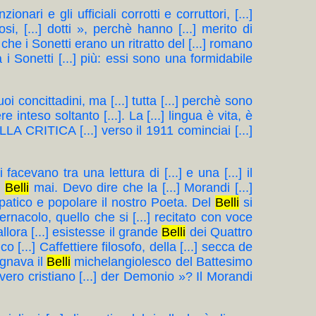
ionari e gli ufficiali corrotti e corruttori, [...]
ziosi, [...] dotti », perchè hanno [...] merito di
che i Sonetti erano un ritratto del [...] romano
ltà i Sonetti [...] più: essi sono una formidabile
uoi concittadini, ma [...] tutta [...] perchè sono
inteso soltanto [...]. La [...] lingua è vita, è
ELLA CRITICA [...] verso il 1911 cominciai [...]
acevano tra una lettura di [...] e una [...] il
i
Belli
mai. Devo dire che la [...] Morandi [...]
impatico e popolare il nostro Poeta. Del
Belli
si
vernacolo, quello che si [...] recitato con voce
lora [...] esistesse il grande
Belli
dei Quattro
o [...] Caffettiere filosofo, della [...] secca de
ognava il
Belli
michelangiolesco del Battesimo
vero cristiano [...] der Demonio »? Il Morandi