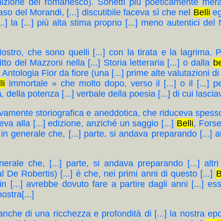
 cognizione del romanesco). Sonetti più poeticamente merav
 naso del Morandi, [...] discutibile faceva sì che nel
Belli
egl
..] la [...] più alta stima proprio [...] meno autentici del 
Nostro, che sono quelli [...] con la tirata e la lagrima.
o del Mazzoni nella [...] Storia letteraria [...] o dalla
be
..] Antologia Fior da fiore (una [...] prime alte valutazioni
li
immortale » che molto dopo, verso il [...] o il [...] p
ella potenza [...] verbale della poesia [...] di cui lasciava i
sclusivamente storiografica e aneddotica, che riduceva spesso
eva alla [...] edizione, anziché un saggio [...]
Belli
, Forse
n generale che, [...] parte, si andava preparando [...] alt
enerale che, [...] parte, si andava preparando [...] altri
l De Robertis) [...] è che, nei primi anni di questo [...]
B
 in [...] avrebbe dovuto fare a partire dagli anni [...] e
ostra[...]
..] anche di una ricchezza e profondità di [...] la nostra