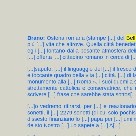
Brano:
Osteria romana (stampe [...] del
Bell
più [...] vita che altrove. Quella città bene
egli [...] lontano dalla pesante atmosfera del
[...] offerta [...] cittadino romano in cerca di [...
[...]saputo, [...] il linguaggio del [...] il fre
e toccante quadro della vita [...] città. [...] d
monumento alla [...] Roma », i suoi duemila so
strettamente cattolica e conservatrice, che n
scrivere [...] frase che sarebbe stata sottos[...
[...]o vedremo ritirarsi, per [...] e reaziona
sonetti, il [...] 2279 sonetti (di cui solo pochis
dissesto finanziario lo [...] papa per [...] um
de sto Nostro [...] Lo sapete a [...] A[...]