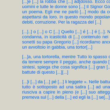
[...]e [...] la robba che [...] ad[dosso. Ecco 
uomini e tutte le donne sono [...] Il Signor Go
un poema. Egli me ne parlò [...] modo da con
aspettarsi da loro. In questo mondo popolare
debiti, corruzione. Per la ragazza del [...]
[...]..] o [...] o C [...] Quello [...] é [...] é [
condanna, in icasticità di [...] contenuto nei
sonetti su papa Gregorio [...] ricordiamo anco
un avvoltoio in gabbia, una tortor[...]
[...]a, una tortorella, mentre Tutto lo spasso de 
da temere sempre il peggio, anche quando [...
sintesi, spiega che cosa significa [...] gran [...
battute di questo [...][...]
[...]i [...] da [...] pé [...] li leggete ». Nelle 
tutto è sottoposto ad una satira [...] ad u
riusciva a capire in pieno (e [...] suo atte
premeva sul [...] della [...] ed egli la [...] se[...]