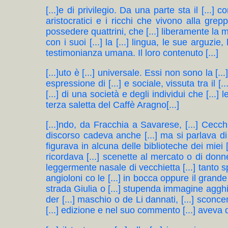
[...]e di privilegio. Da una parte sta il [...] co
aristocratici e i ricchi che vivono alla grepp
possedere quattrini, che [...] liberamente la mis
con i suoi [...] la [...] lingua, le sue arguzie,
testimonianza umana. Il loro contenuto [...]
[...]uto è [...] universale. Essi non sono la [..
espressione di [...] e sociale, vissuta tra il [..
[...] di una società e degli individui che [...
terza saletta del Caffè Aragno[...]
[...]ndo, da Fracchia a Savarese, [...] Cecchi
discorso cadeva anche [...] ma si parlava di
figurava in alcuna delle biblioteche dei miei 
ricordava [...] scenette al mercato o di donnet
leggermente nasale di vecchietta [...] tanto s
angioloni co le [...] in bocca oppure il grande 
strada Giulia o [...] stupenda immagine agghia
der [...] maschio o de Li dannati, [...] scon
[...] edizione e nel suo commento [...] aveva da