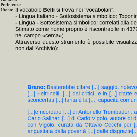
Il vocabolo
Belli
si trova nei "vocabolari":
- Lingua Italiano - Sottosistema simbolico: Toponim
- Lingua - Sottosistema simbolico: correlati alla
Stimato come nome proprio è riscontrabile in 4372 E
nel campo «cerca»).
Attraverso questo strumento è possibile visualizz
non dall'Archivio):
Brano:
Basterebbe citare [...] saggio, notevol
[...] Feltrinelli. [...] dei critici, e in [...]
sconcertati [...] tanta è la [...] capacità comunic
[...]e ricordare [...] di Antonello Trombadori
Carlo Salinari [...] di Carlo Vigolo, autore di d
con Vigolo, curata da Ottavio Cecchi per [..
angustiata dalla povertà [...] dalle disgrazie[..