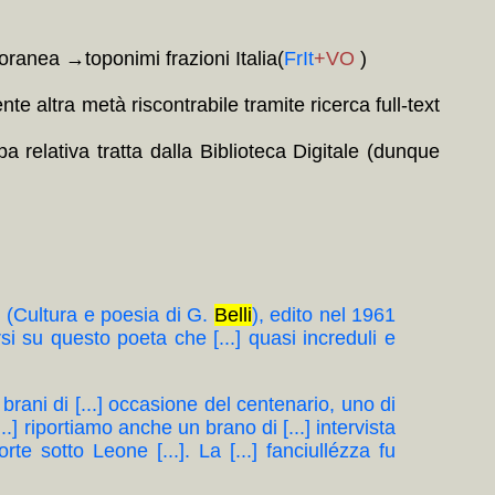
poranea →toponimi frazioni Italia(
FrIt
+VO
)
e altra metà riscontrabile tramite ricerca full-text
 relativa tratta dalla Biblioteca Digitale (dunque
.] (Cultura e poesia di G.
Belli
), edito nel 1961
tarsi su questo poeta che [...] quasi increduli e
brani di [...] occasione del centenario, uno di
...] riportiamo anche un brano di [...] intervista
e sotto Leone [...]. La [...] fanciullézza fu