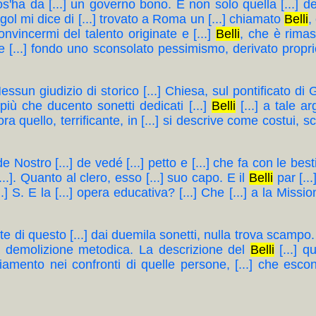
cos'ha da [...] un governo bono. E non solo quella [...] d
gol mi dice di [...] trovato a Roma un [...] chiamato
Belli
,
vincermi del talento originate e [...]
Belli
, che è rimast
 [...] fondo uno sconsolato pessimismo, derivato proprio
...]. Nessun giudizio di storico [...] Chiesa, sul pontificato di
 più che ducento sonetti dedicati [...]
Belli
[...] a tale a
ra quello, terrificante, in [...] si descrive come costui, 
Nostro [...] de vedé [...] petto e [...] che fa con le bestie,
]. Quanto al clero, esso [...] suo capo. E il
Belli
par [...
] S. E la [...] opera educativa? [...] Che [...] a la Missione [
battute di questo [...] dai duemila sonetti, nulla trova scampo.
na demolizione metodica. La descrizione del
Belli
[...] q
ggiamento nei confronti di quelle persone, [...] che es