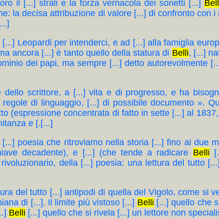
 il [...] strali e la forza vernacola dei sonetti [...]
Bell
ne: la decisa attribuzione di valore [...] di confronto con 
..]
ta [...] Leopardi per intenderci, e ad [...] alla famiglia eur
ma ancora [...] è tanto quello della statura di
Belli
, [...] n
dominio dei papi, ma sempre [...] detto autorevolmente [...] «
 dello scrittore, a [...] vita e di progresso, e ha biso
e regole di linguaggio, [...] di possibile documento ».
to (espressione concentrata di fatto in sette [...] al 183
tanza e [.[...]
a [...] poesia che ritroviamo nella storia [...] fino ai due m
chiave decadente), e [...] (che tende a radicare
Belli
[.
rivoluzionario, della [...] poesia: una lettura del tutto [.
ttura del tutto [...] antipodi di quella del Vigolo, come si v
na di [...]. Il limite più vistoso [...]
Belli
[...] quello che s
..]
Belli
[...] quello che si rivela [...] un lettore non speciali