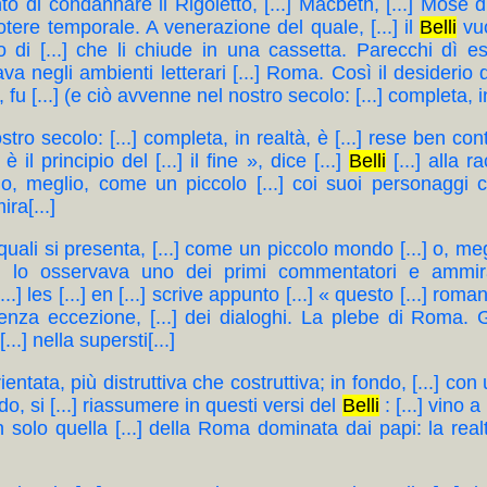
nto di condannare il Rigoletto, [...] Macbeth, [...] Mose di
potere temporale. A venerazione del quale, [...] il
Belli
vuo
di [...] che li chiude in una cassetta. Parecchi dì ess
a negli ambienti letterari [...] Roma. Così il desiderio d
, fu [...] (e ciò avvenne nel nostro secolo: [...] completa, in
ostro secolo: [...] completa, in realtà, è [...] rese ben con
il principio del [...] il fine », dice [...]
Belli
[...] alla r
 o, meglio, come un piccolo [...] coi suoi personaggi ch
ra[...]
 quali si presenta, [...] come un piccolo mondo [...] o, m
..] lo osservava uno dei primi commentatori e ammir
.] les [...] en [...] scrive appunto [...] « questo [...] roma
 senza eccezione, [...] dei dialoghi. La plebe di Roma. 
] nella supersti[...]
rientata, più distruttiva che costruttiva; in fondo, [...] co
ndo, si [...] riassumere in questi versi del
Belli
: [...] vino a 
olo quella [...] della Roma dominata dai papi: la realtà [