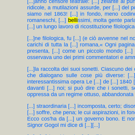
[...]anno censore teatrale: [...] zelante al pu
ridicole, a mutilazioni assurde, per [...] del 
siamo nel 1863! [...] in fondo, meno codino 
romaneschi, [...]
belli
ssimi, molta gente parlav
[...] un lungo lavoro di ricostituzione filologica
[...]ne filologica, fu [...] (e ciò avvenne nel n
carichi di tutta la [...] romana,« Ogni pagina è 
presenta, [...] come un piccolo mondo [...]
osservava uno dei primi commentatori e ammi
[...]la raccolta dei suoi sonetti. Ciascuno dei
che dialogano sulle cose più diverse: [.
interessantissima opera Le [...] de [...] 1840 [..
davanti [...] noi; si può dire che i sonetti,
oppressa da un regime ottuso, abbandonata [...
[...] straordinaria [...] incomposta, certo; diso
[...] soffre, che pena; le cui aspirazioni, in fo
Ecco cos'ha da [...] un governo bono. E non s
Signor Gogol mi dice di [...][...]