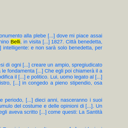
onumento alla plebe [...] dove mi piace assai
chino
Belli
, in visita [...] 1827. Città benedetta,
.] intelligente: e non sarà solo benedetta, per
anesi di ogni [...] creare un ampio, spregiudicato
ta le fondamenta [...] Che egli poi chiamerà il a
ifica il [...] e politico. Lui, uomo legato al [...]
istro, [...] in congedo a pieno stipendio, osa
ve periodo, [...] dieci anni, nasceranno i suoi
cumulo del costume e delle opinioni di [...]. Un
egli aveva scritto [...] come questi: La Santità