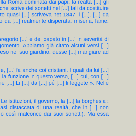
ella Roma dominata dai papi: la realtà [...] gli
 che scrive dei sonetti nel [...] tali da costituire
o quasi [...] scriveva net 1847 il [...]. [...] da
 da [...] realmente disperata: miseria, fame,
 Gregorio [...] e del papato in [...] in severità di
rgomento. Abbiamo già citato alcuni versi [...]
sceso nel suo giardino, desse [...] mangiare ad
 [...] fa anche coi cristiani. I quali da lui [...]
] la funzione in questo verso, [...] cui, con [...]
...] Li [...] da [...] pé [...] li leggete ». Nelle
 Le istituzioni, il governo, la [...] la borghesia :
uasi distaccata di una realtà, che in [...] non
cono così malconce dai suoi sonetti). Ma essa