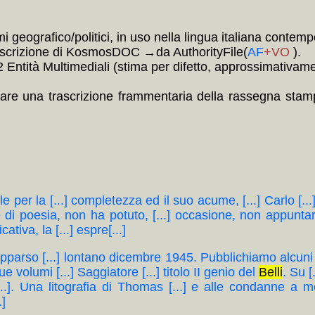
i geografico/politici, in uso nella lingua italiana contem
 descrizione di KosmosDOC →da AuthorityFile(
AF
+VO
).
ntità Multimediali (stima per difetto, approssimativament
are una trascrizione frammentaria della rassegna stampa
e per la [...] completezza ed il suo acume, [...] Carlo [..
 d'arte e di poesia, non ha potuto, [...] occasione, non appun
ativa, la [...] espre[...]
, apparso [...] lontano dicembre 1945. Pubblichiamo alcuni 
ue volumi [...] Saggiatore [...] titolo II genio del
Belli
. Su [
.]. Una litografia di Thomas [...] e alle condanne a mort
.]