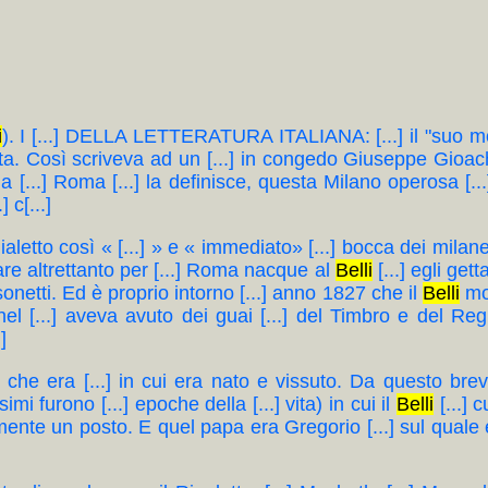
i
). I [...] DELLA LETTERATURA ITALIANA: [...] il "suo m
detta. Così scriveva ad un [...] in congedo Giuseppe Gioa
ia [...] Roma [...] la definisce, questa Milano operosa [..
] c[...]
sco dialetto così « [...] » e « immediato» [...] bocca dei mil
i fare altrettanto per [...] Roma nacque al
Belli
[...] egli get
netti. Ed è proprio intorno [...] anno 1827 che il
Belli
mod
el [...] aveva avuto dei guai [...] del Timbro e del Reg
]
rio che era [...] in cui era nato e vissuto. Da questo bre
simi furono [...] epoche della [...] vita) in cui il
Belli
[...] 
ilmente un posto. E quel papa era Gregorio [...] sul quale 