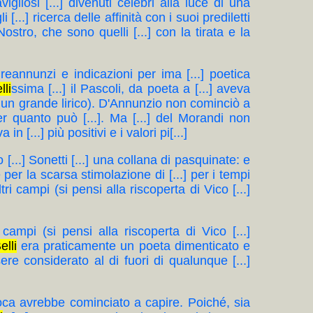
igliosi [...] divenuti celebri alla lucè di una
i [...] ricerca delle affinità con i suoi prediletti
Nostro, che sono quelli [...] con la tirata e la
 Preannunzi e indicazioni per ima [...] poetica
lli
ssima [...] il Pascoli, da poeta a [...] aveva
 di un grande lirico). D'Annunzio non cominciò a
er quanto può [...]. Ma [...] del Morandi non
n [...] più positivi e i valori pi[...]
 [...] Sonetti [...] una collana di pasquinate: e
 per la scarsa stimolazione di [...] per i tempi
ri campi (si pensi alla riscoperta di Vico [...]
 campi (si pensi alla riscoperta di Vico [...]
elli
era praticamente un poeta dimenticato e
ssere considerato al di fuori di qualunque [...]
 epoca avrebbe cominciato a capire. Poiché, sia