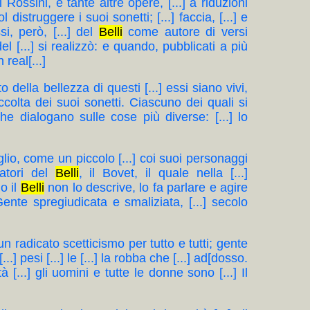
 Rossini, e tante altre opere, [...] a riduzioni
l distruggere i suoi sonetti; [...] faccia, [...] e
i, però, [...] del
Belli
come autore di versi
el [...] si realizzò: e quando, pubblicati a più
 real[...]
to della bellezza di questi [...] essi siano vivi,
accolta dei suoi sonetti. Ciascuno dei quali si
e dialogano sulle cose più diverse: [...] lo
eglio, come un piccolo [...] coi suoi personaggi
atori del
Belli
, il Bovet, il quale nella [...]
no il
Belli
non lo descrive, lo fa parlare e agire
Gente spregiudicata e smaliziata, [...] secolo
n un radicato scetticismo per tutto e tutti; gente
[...] pesi [...] le [...] la robba che [...] ad[dosso.
...] gli uomini e tutte le donne sono [...] Il