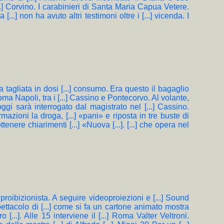
 [...] Corvino. I carabinieri di Santa Maria Capua Vetere.
...] non ha avuto altri testimoni oltre i [...] vicenda. I
lta tagliata in dosi [...] consumo. Era questo il bagaglio
 Roma Napoli, tra i [...] Cassino e Pontecorvo. Al volante,
 ed oggi sarà interrogato dal magistrato nel [...] Cassino.
azioni la droga, [...] «pani» e riposta in tre buste di
ottenere chiarimenti [...] «Nuova [...]. [...] che opera nel
 antiproibizionista. A seguire videoproiezioni e [...] Sound
ttacolo di [...] come si fa un cartone animato mostra
 [...]. Alle 15 interviene il [...] Roma Valter Veltroni.