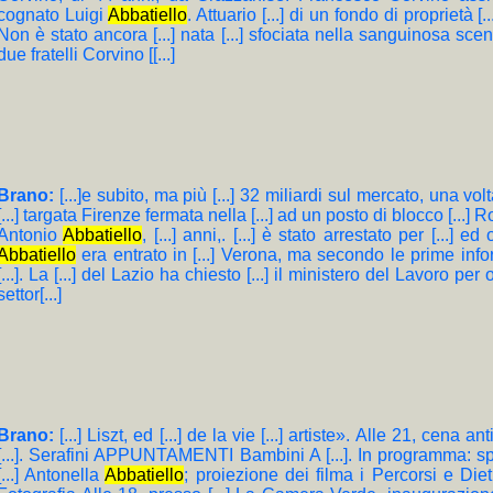
cognato Luigi
Abbatiello
. Attuario [...] di un fondo di proprietà
Non è stato ancora [...] nata [...] sfociata nella sanguinosa scena [
due fratelli Corvino [[...]
Brano:
[...]e subito, ma più [...] 32 miliardi sul mercato, una vo
[...] targata Firenze fermata nella [...] ad un posto di blocco [...]
Antonio
Abbatiello
, [...] anni,. [...] è stato arrestato per [...]
Abbatiello
era entrato in [...] Verona, ma secondo le prime inform
[...]. La [...] del Lazio ha chiesto [...] il ministero del Lavoro per 
settor[...]
Brano:
[...] Liszt, ed [...] de la vie [...] artiste». Alle 21, cena
[...]. Serafini APPUNTAMENTI Bambini A [...]. In programma: spe
[...] Antonella
Abbatiello
; proiezione dei filma i Percorsi e Dietro