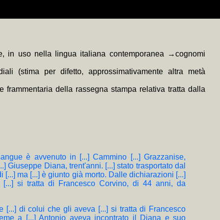
a (ONLUS) scrivendo il CF 94137860485
 E. Varriale, pref. P. Bassi e ricordo di M. Fagioli), LXVI+414, 16 €.
sicurezza (Google Analytics, soltanto come complemento tecnico, è
o prevalentemente anonimi redatti o diretti dal curatore quando si è
 ove
rato tramite i link
ne di Biblioteca Digitale relativi al nome proprio scelto
MauhOImKxIwslRpinA/feed
colorati
consentono l'esplorazione in sottofinestra
+MAP
(mappa di frequenza della trascrizione e
 della Privacy).
 Elio Varriale, e.v., s. sinossi; i titoli con sviluppo significativo in
nde, in uso nella lingua italiana contemporanea →cognomi
ali (stima per difetto, approssimativamente altra metà
e frammentaria della rassegna stampa relativa tratta dalla
i sangue è avvenuto in [...] Cammino [...] Grazzanise,
...] Giuseppe Diana, trent'anni. [...] stato trasportato dal
[...] ma [...] è giunto già morto. Dalle dichiarazioni [...]
a [...] si tratta di Francesco Corvino, di 44 anni, da
 e [...] di colui che gli aveva [...] si tratta di Francesco
me a [...] Antonio aveva incontrato il Diana e suo