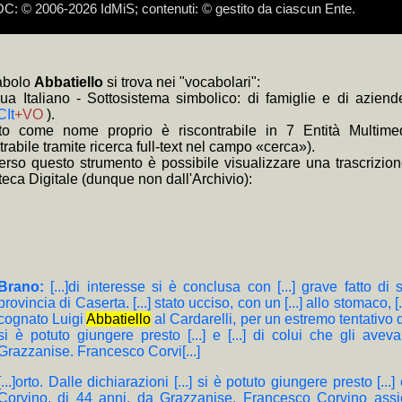
 © 2006-2026 IdMiS; contenuti: © gestito da ciascun Ente.
e devolvere il 5 per mille ad IdMiS - Istituto della Memoria in Scen
i, Partigiano a 15 anni, Firenze, IdMiS, 2015 (edizione critica a cura di
di kosmosdoc non hanno funzione per terzi, ma soltanto tecnica e di 
inossi, scomposizione nelle eterogenee dimensioni catalografiche, son
a: i link composti di + non necessitano il ricaricamento della pagina:
a: il sottoinsieme selezionato del corpus autorizzato può essere esplo
a: i link
e video tutorial cliccare:
+BD
forniscono i brani dell'intera indistinguibile documentazio
https://www.youtube.com/channel/UClzGp
venti per la bibliografia 70° Resistenza e Liberazione
zzato come assimilato anonimo, ai sensi dei provvedimenti del Garante
divisibile quale interpretazione univoca; altrimenti, esempio sul medesimo
izione), e
+KWPN
(brani delle trascrizioni relative)
cabolo
Abbatiello
si trova nei "vocabolari":
testuali terminano in asis, asis-, acsis, rsis, ssis
gua Italiano - Sottosistema simbolico: di famiglie e di azie
CIt
+VO
).
to come nome proprio è riscontrabile in 7 Entità Multimedi
trabile tramite ricerca full-text nel campo «cerca»).
verso questo strumento è possibile visualizzare una trascrizion
teca Digitale (dunque non dall'Archivio):
Brano:
[...]di interesse si è conclusa con [...] grave fatto d
provincia di Caserta. [...] stato ucciso, con un [...] allo stomaco, [
cognato Luigi
Abbatiello
al Cardarelli, per un estremo tentativo di 
si è potuto giungere presto [...] e [...] di colui che gli avev
Grazzanise. Francesco Corvi[...]
[...]orto. Dalle dichiarazioni [...] si è potuto giungere presto [...]
Corvino, di 44 anni, da Grazzanise. Francesco Corvino assie